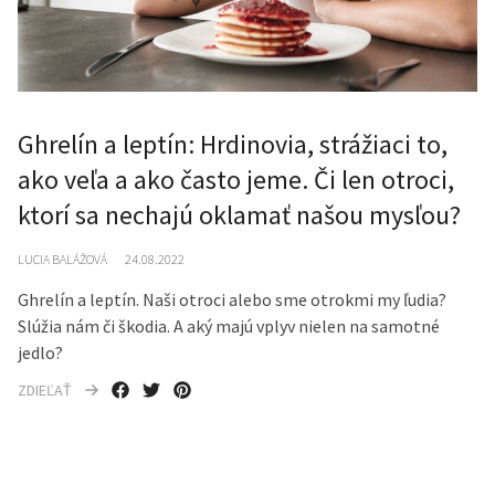
Ghrelín a leptín: Hrdinovia, strážiaci to,
ako veľa a ako často jeme. Či len otroci,
ktorí sa nechajú oklamať našou mysľou?
LUCIA BALÁŽOVÁ
24.08.2022
Ghrelín a leptín. Naši otroci alebo sme otrokmi my ľudia?
Slúžia nám či škodia. A aký majú vplyv nielen na samotné
jedlo?
ZDIEĽAŤ