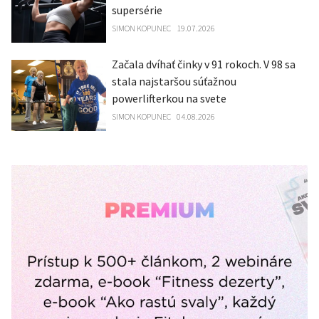
supersérie
SIMON KOPUNEC
19.07.2026
Začala dvíhať činky v 91 rokoch. V 98 sa
stala najstaršou súťažnou
powerlifterkou na svete
SIMON KOPUNEC
04.08.2026