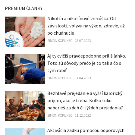
PREMIUM ČLÁNKY
Nikotín a nikotínové vrecúška. Od
závislosti, vplyvu na výkon, zdravie, až
po chudnutie
SIMON KOPUNEC
28.07.2023
Aj ty cvičíš pravdepodobne príliš ľahko.
Toto sú dôvody prečo je to tak a čo s
tým robiť
SIMON KOPUNEC
04.04.2023
Bezhlavé prejedanie a vyšší kalorický
príjem, ako je treba. Koľko tuku
naberieš za deň či týždeň prejedania?
SIMON KOPUNEC
11.12.2022
Aktivácia zadku pomocou odporových