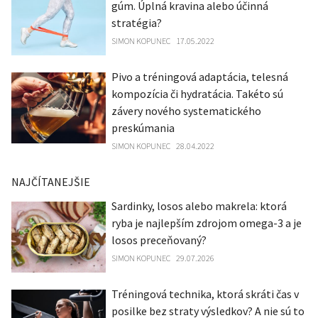
gúm. Úplná kravina alebo účinná
stratégia?
SIMON KOPUNEC
17.05.2022
Pivo a tréningová adaptácia, telesná
kompozícia či hydratácia. Takéto sú
závery nového systematického
preskúmania
SIMON KOPUNEC
28.04.2022
NAJČÍTANEJŠIE
Sardinky, losos alebo makrela: ktorá
ryba je najlepším zdrojom omega-3 a je
losos preceňovaný?
SIMON KOPUNEC
29.07.2026
Tréningová technika, ktorá skráti čas v
posilke bez straty výsledkov? A nie sú to