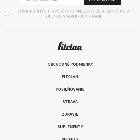
ZAŠKRTNUTÍM TOHTO POLÍČKA POTVRDZUJETE, ŽE STE SI PREČÍTALI A
SÚHLASÍTE S NAŠIMI PODMIENKAMI.
OBCHODNÉ PODMIENKY
FITCLAN
POSILŇOVANIE
STRAVA
ZDRAVIE
SUPLEMENTY
RECEPTY