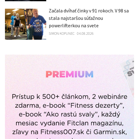
Začala dvíhať činky v 91 rokoch. V 98 sa
stala najstaršou súťažnou
powerlifterkou na svete
SIMON KOPUNEC
04.08.2026