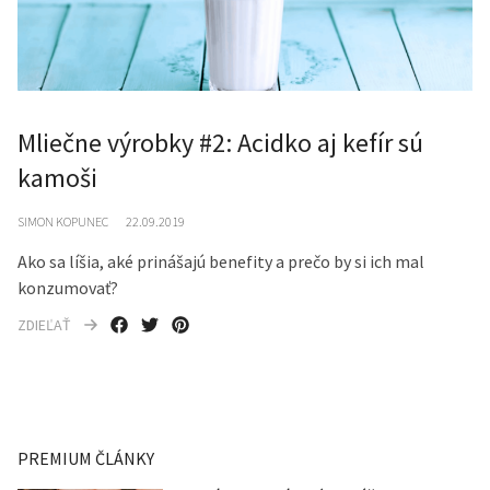
Mliečne výrobky #2: Acidko aj kefír sú
kamoši
SIMON KOPUNEC
22.09.2019
Ako sa líšia, aké prinášajú benefity a prečo by si ich mal
konzumovať?
ZDIEĽAŤ
PREMIUM ČLÁNKY