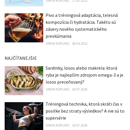
SIMON KOPUNEC
17.05.2022
Pivo a tréningová adaptácia, telesná
kompozícia či hydratácia. Takéto sú
závery nového systematického
preskúmania
SIMON KOPUNEC
28.04.2022
NAJČÍTANEJŠIE
Sardinky, losos alebo makrela: ktorá
ryba je najlepším zdrojom omega-3 a je
losos preceňovaný?
SIMON KOPUNEC
29.07.2026
Tréningová technika, ktorá skráti čas v
posilke bez straty výsledkov? A nie sú to
supersérie
SIMON KOPUNEC
19.07.2026