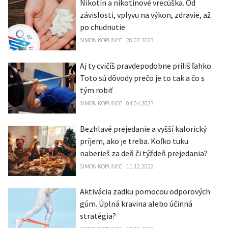
Nikotín a nikotínové vrecúška. Od
závislosti, vplyvu na výkon, zdravie, až
po chudnutie
SIMON KOPUNEC
28.07.2023
Aj ty cvičíš pravdepodobne príliš ľahko.
Toto sú dôvody prečo je to tak a čo s
tým robiť
SIMON KOPUNEC
04.04.2023
Bezhlavé prejedanie a vyšší kalorický
príjem, ako je treba. Koľko tuku
naberieš za deň či týždeň prejedania?
SIMON KOPUNEC
11.12.2022
Aktivácia zadku pomocou odporových
gúm. Úplná kravina alebo účinná
stratégia?