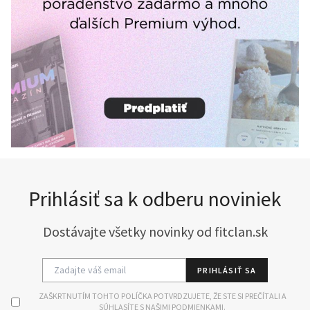
Prihlásiť sa k odberu noviniek
Dostávajte všetky novinky od fitclan.sk
PRIHLÁSIŤ SA
ZAŠKRTNUTÍM TOHTO POLÍČKA POTVRDZUJETE, ŽE STE SI PREČÍTALI A
SÚHLASÍTE S NAŠIMI PODMIENKAMI.