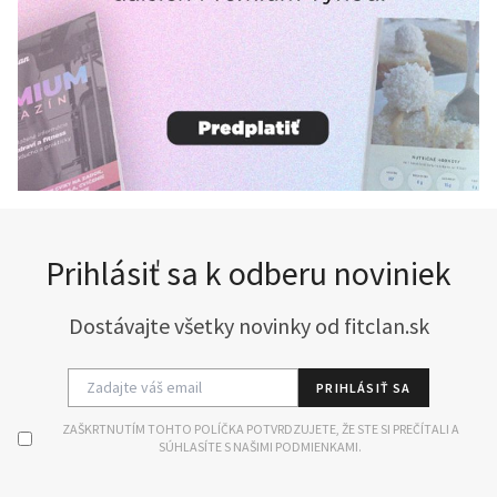
Prihlásiť sa k odberu noviniek
Dostávajte všetky novinky od fitclan.sk
PRIHLÁSIŤ SA
ZAŠKRTNUTÍM TOHTO POLÍČKA POTVRDZUJETE, ŽE STE SI PREČÍTALI A
SÚHLASÍTE S NAŠIMI PODMIENKAMI.