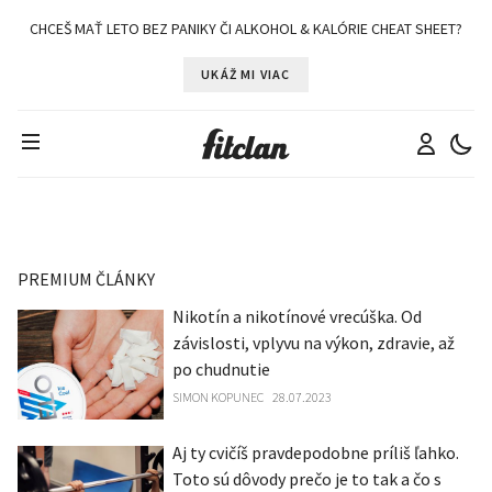
CHCEŠ MAŤ LETO BEZ PANIKY ČI ALKOHOL & KALÓRIE CHEAT SHEET?
UKÁŽ MI VIAC
PREMIUM ČLÁNKY
Nikotín a nikotínové vrecúška. Od
závislosti, vplyvu na výkon, zdravie, až
po chudnutie
SIMON KOPUNEC
28.07.2023
Aj ty cvičíš pravdepodobne príliš ľahko.
Toto sú dôvody prečo je to tak a čo s