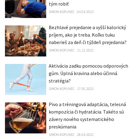
tým robiť
SIMON KOPUNEC
04.04.2023
Bezhlavé prejedanie a vyšší kalorický
príjem, ako je treba. Koľko tuku
naberieš za deň či týždeň prejedania?
SIMON KOPUNEC
11.12.2022
Aktivácia zadku pomocou odporových
gúm. Úplná kravina alebo účinná
stratégia?
SIMON KOPUNEC
17.05.2022
Pivo a tréningová adaptácia, telesná
kompozícia či hydratácia. Takéto sú
závery nového systematického
preskúmania
SIMON KOPUNEC
28.04.2022