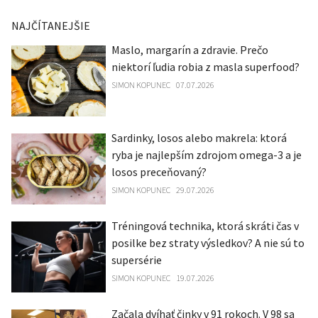
NAJČÍTANEJŠIE
Maslo, margarín a zdravie. Prečo
niektorí ľudia robia z masla superfood?
SIMON KOPUNEC
07.07.2026
Sardinky, losos alebo makrela: ktorá
ryba je najlepším zdrojom omega-3 a je
losos preceňovaný?
SIMON KOPUNEC
29.07.2026
Tréningová technika, ktorá skráti čas v
posilke bez straty výsledkov? A nie sú to
supersérie
SIMON KOPUNEC
19.07.2026
Začala dvíhať činky v 91 rokoch. V 98 sa