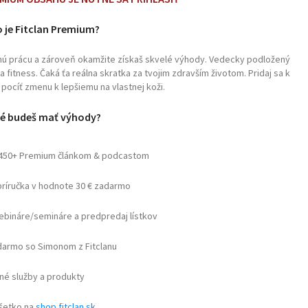
 je Fitclan Premium?
čnú prácu a zároveň okamžite získaš skvelé výhody. Vedecky podložený
fitness. Čaká ťa reálna skratka za tvojim zdravším životom. Pridaj sa k
pocíť zmenu k lepšiemu na vlastnej koži.
é budeš mať výhody?
 450+ Premium článkom & podcastom
príručka v hodnote 30 € zadarmo
webináre/semináre a predpredaj lístkov
armo so Simonom z Fitclanu
né služby a produkty
všetko na
shop.fitclan.sk