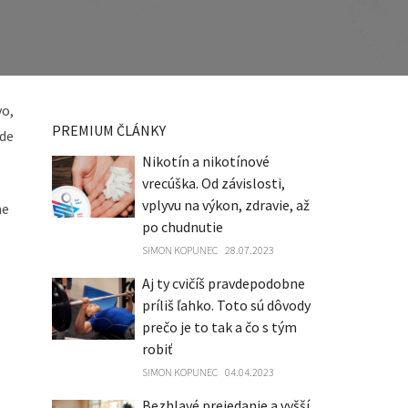
vo,
PREMIUM ČLÁNKY
de
Nikotín a nikotínové
vrecúška. Od závislosti,
vplyvu na výkon, zdravie, až
me
po chudnutie
SIMON KOPUNEC
28.07.2023
Aj ty cvičíš pravdepodobne
príliš ľahko. Toto sú dôvody
prečo je to tak a čo s tým
robiť
SIMON KOPUNEC
04.04.2023
Bezhlavé prejedanie a vyšší