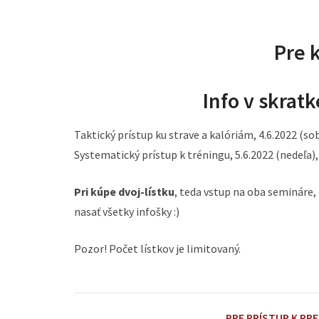
Pre 
Info v skra
Taktický prístup ku strave a kalóriám, 4.6.2022 (so
Systematický prístup k tréningu, 5.6.2022 (nedeľa),
Pri kúpe dvoj-lístku
, teda vstup na oba semináre,
nasať všetky infošky :)
Pozor! Počet lístkov je limitovaný.
PRE PRÍSTUP K PR