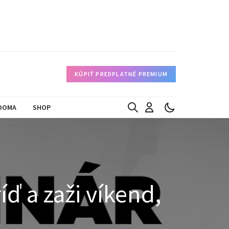
KÚPIŤ PREDPLATNÉ PREMIUM
DOMA
SHOP
ď a zaži víkend,