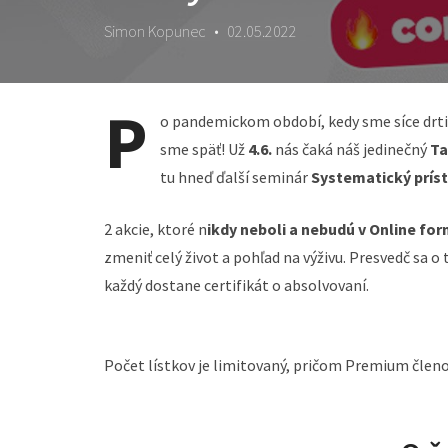
Simon Kopunec
•
02.05.2022
P
o pandemickom období, kedy sme síce drtili
sme späť! Už
4.6.
nás čaká náš jedinečný
Ta
tu hneď ďalší seminár
Systematický príst
2 akcie, ktoré n
ikdy neboli a nebudú v Online fo
zmeniť celý život a pohľad na výživu. Presvedč sa 
každý dostane certifikát o absolvovaní.
Počet lístkov je limitovaný, pričom Premium členov