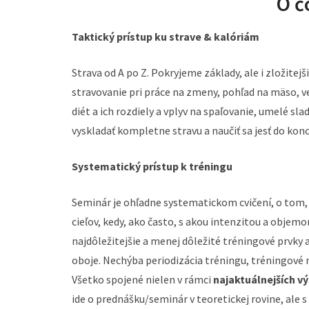
O č
Taktický prístup ku strave & kalóriám
Strava od A po Z. Pokryjeme základy, ale i zložitejši
stravovanie pri práce na zmeny, pohľad na mäso, v
diét a ich rozdiely a vplyv na spaľovanie, umelé sla
vyskladať kompletne stravu a naučiť sa jesť do ko
Systematický prístup k tréningu
Seminár je ohľadne systematickom cvičení, o tom, 
cieľov, kedy, ako často, s akou intenzitou a objemo
najdôležitejšie a menej dôležité tréningové prvky 
oboje. Nechýba periodizácia tréningu, tréningové 
Všetko spojené nielen v rámci
najaktuálnejších 
ide o prednášku/seminár v teoretickej rovine, ale 