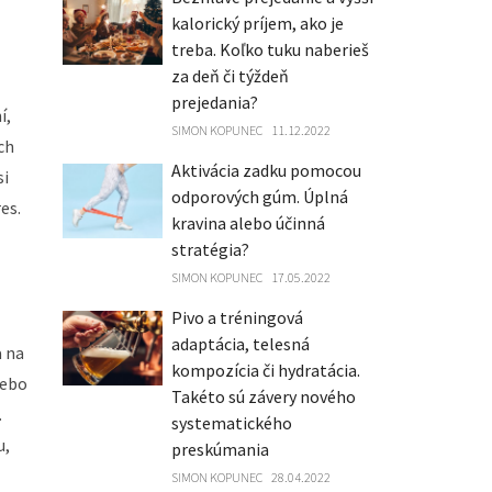
kalorický príjem, ako je
treba. Koľko tuku naberieš
za deň či týždeň
prejedania?
í,
SIMON KOPUNEC
11.12.2022
ch
Aktivácia zadku pomocou
si
odporových gúm. Úplná
res.
kravina alebo účinná
stratégia?
SIMON KOPUNEC
17.05.2022
Pivo a tréningová
adaptácia, telesná
a na
kompozícia či hydratácia.
lebo
Takéto sú závery nového
.
systematického
u,
preskúmania
SIMON KOPUNEC
28.04.2022