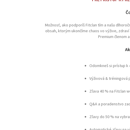
Čo
Možnosť, ako podporíš Fitclan tím a našu dlhoro
obsah, ktorým ukončíme chaos vo výžive, zdraví a 
Premium členom a 
Ak
Odomkneš si prístup k
Výživová & tréningová 
Zľava 40 % na Fitclan 
Q&A a poradenstvo zad
Zľavy do 50 % na vybra
Automatické zľavy na 