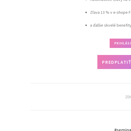
Zľava 13 % v e-shope F
a ďalšie skvelé benefit
PRIHLÁS
PREDPLATIŤ
ZD
#
semina