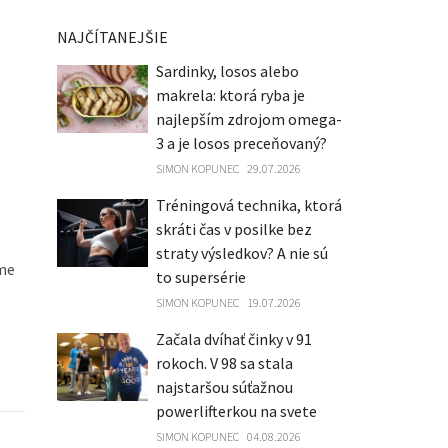
NAJČÍTANEJŠIE
Sardinky, losos alebo
makrela: ktorá ryba je
najlepším zdrojom omega-
3 a je losos preceňovaný?
SIMON KOPUNEC
29.07.2026
Tréningová technika, ktorá
skráti čas v posilke bez
straty výsledkov? A nie sú
ame
to supersérie
SIMON KOPUNEC
19.07.2026
Začala dvíhať činky v 91
rokoch. V 98 sa stala
najstaršou súťažnou
powerlifterkou na svete
SIMON KOPUNEC
04.08.2026