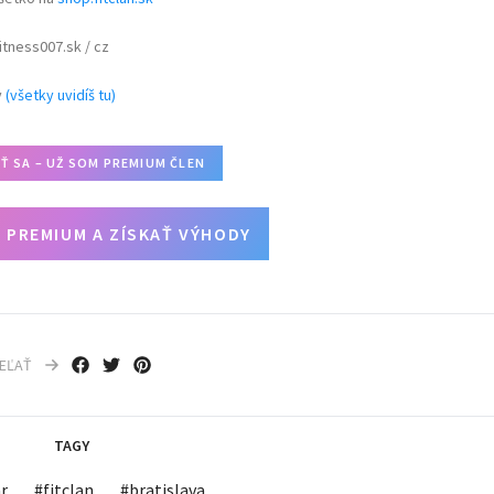
itness007.sk / cz
y
(všetky uvidíš tu)
IŤ SA – UŽ SOM PREMIUM ČLEN
 PREMIUM A ZÍSKAŤ VÝHODY
IEĽAŤ
TAGY
r
#
fitclan
#
bratislava