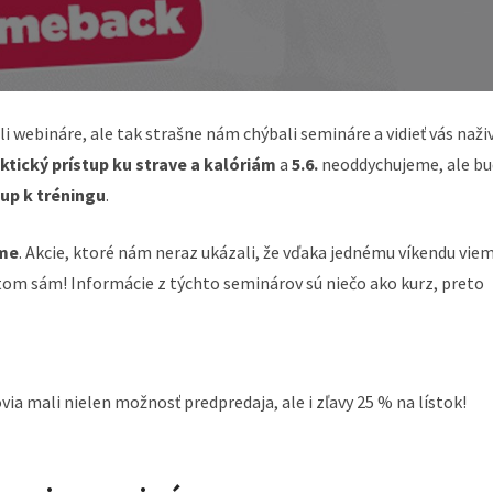
 webináre, ale tak strašne nám chýbali semináre a vidieť vás naži
ktický prístup ku strave a kalóriám
a
5.6.
neoddychujeme, ale bu
up k tréningu
.
rme
. Akcie, ktoré nám neraz ukázali, že vďaka jednému víkendu vie
o tom sám! Informácie z týchto seminárov sú niečo ako kurz, preto
ia mali nielen možnosť predpredaja, ale i zľavy 25 % na lístok!