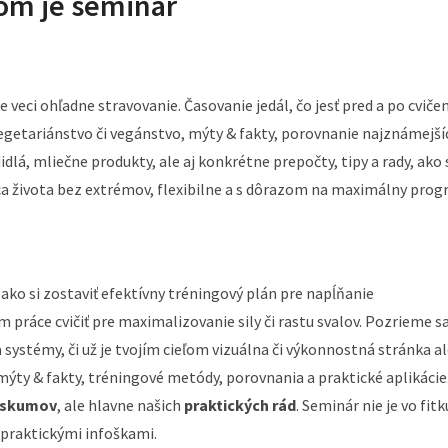
om je seminár
e veci ohľadne stravovanie. Časovanie jedál, čo jesť pred a po cvičen
egetariánstvo či vegánstvo, mýty & fakty, porovnanie najznámejší
didlá, mliečne produkty, ale aj konkrétne prepočty, tipy a rady, ako 
nca života bez extrémov, flexibilne a s dôrazom na maximálny prog
ako si zostaviť efektívny tréningový plán pre napĺňanie
m práce cvičiť pre maximalizovanie sily či rastu svalov. Pozrieme s
a systémy, či už je tvojím cieľom vizuálna či výkonnostná stránka a
mýty & fakty, tréningové metódy, porovnania a praktické aplikácie
výskumov
, ale hlavne našich
praktických rád
. Seminár nie je vo fitk
s praktickými infoškami.