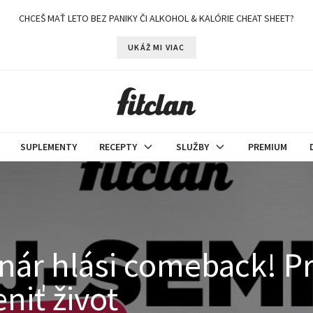
CHCEŠ MAŤ LETO BEZ PANIKY ČI ALKOHOL & KALÓRIE CHEAT SHEET?
UKÁŽ MI VIAC
SUPLEMENTY
RECEPTY
SLUŽBY
PREMIUM
nár hlási comeback! Prí
niť život