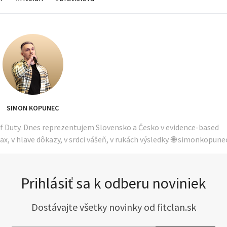
SIMON KOPUNEC
of Duty. Dnes reprezentujem Slovensko a Česko v evidence-based
ax, v hlave dôkazy, v srdci vášeň, v rukách výsledky. 🌐 simonkopune
Prihlásiť sa k odberu noviniek
Dostávajte všetky novinky od fitclan.sk