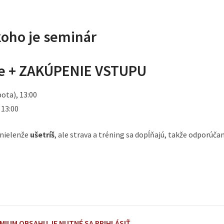
koho je seminár
tke + ZAKÚPENIE VSTUPU
bota), 13:00
 13:00
 nielenže
ušetríš
, ale strava a tréning sa dopĺňajú, takže odporúč
EMIUM OBSAHU JE NUTNÉ SA PRIHLÁSIŤ