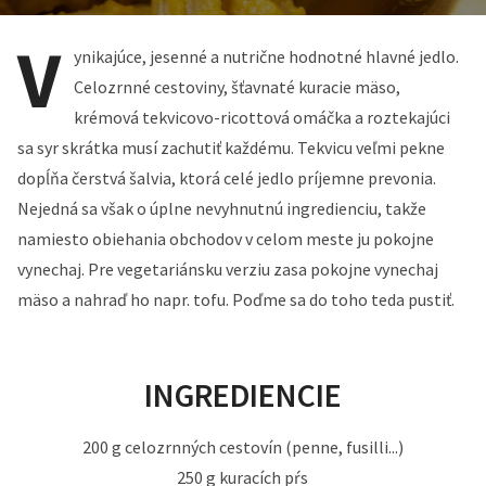
V
ynikajúce, jesenné a nutrične hodnotné hlavné jedlo.
Celozrnné cestoviny, šťavnaté kuracie mäso,
krémová tekvicovo-ricottová omáčka a roztekajúci
sa syr skrátka musí zachutiť každému. Tekvicu veľmi pekne
dopĺňa čerstvá šalvia, ktorá celé jedlo príjemne prevonia.
Nejedná sa však o úplne nevyhnutnú ingredienciu, takže
namiesto obiehania obchodov v celom meste ju pokojne
vynechaj. Pre vegetariánsku verziu zasa pokojne vynechaj
mäso a nahraď ho napr. tofu. Poďme sa do toho teda pustiť.
INGREDIENCIE
200 g celozrnných cestovín (penne, fusilli...)
250 g kuracích pŕs