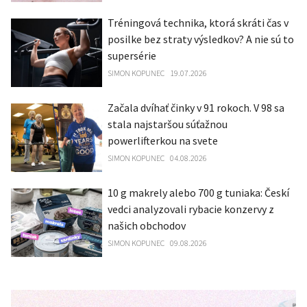
Tréningová technika, ktorá skráti čas v
posilke bez straty výsledkov? A nie sú to
supersérie
SIMON KOPUNEC
19.07.2026
Začala dvíhať činky v 91 rokoch. V 98 sa
stala najstaršou súťažnou
powerlifterkou na svete
SIMON KOPUNEC
04.08.2026
10 g makrely alebo 700 g tuniaka: Českí
vedci analyzovali rybacie konzervy z
našich obchodov
SIMON KOPUNEC
09.08.2026