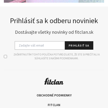
Prihlásiť sa k odberu noviniek
Dostávajte všetky novinky od fitclan.sk
PRIHLÁSIŤ SA
ZAŠKRTNUTÍM TOHTO POLÍČKA POTVRDZUJETE, ŽE STE SI PREČÍTALI A
SÚHLASÍTE S NAŠIMI PODMIENKAMI.
OBCHODNÉ PODMIENKY
FITCLAN