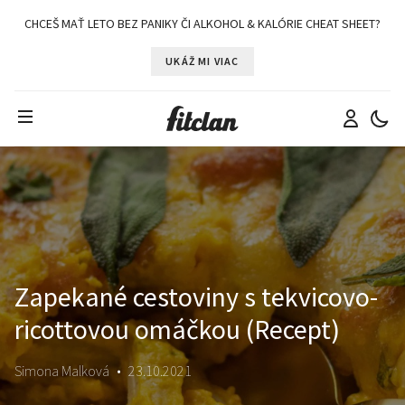
CHCEŠ MAŤ LETO BEZ PANIKY ČI ALKOHOL & KALÓRIE CHEAT SHEET?
UKÁŽ MI VIAC
Zapekané cestoviny s tekvicovo-
ricottovou omáčkou (Recept)
Simona Malková
•
23.10.2021