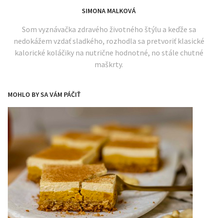
SIMONA MALKOVÁ
Som vyznávačka zdravého životného štýlu a keďže sa
nedokážem vzdať sladkého, rozhodla sa pretvoriť klasické
kalorické koláčiky na nutrične hodnotné, no stále chutné
maškrty.
MOHLO BY SA VÁM PÁČIŤ