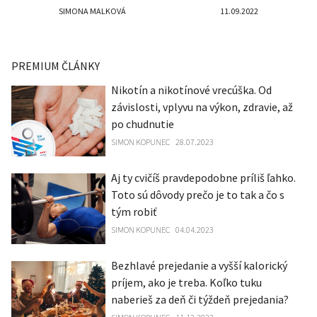
SIMONA MALKOVÁ
11.09.2022
PREMIUM ČLÁNKY
Nikotín a nikotínové vrecúška. Od
závislosti, vplyvu na výkon, zdravie, až
po chudnutie
SIMON KOPUNEC
28.07.2023
Aj ty cvičíš pravdepodobne príliš ľahko.
Toto sú dôvody prečo je to tak a čo s
tým robiť
SIMON KOPUNEC
04.04.2023
Bezhlavé prejedanie a vyšší kalorický
príjem, ako je treba. Koľko tuku
naberieš za deň či týždeň prejedania?