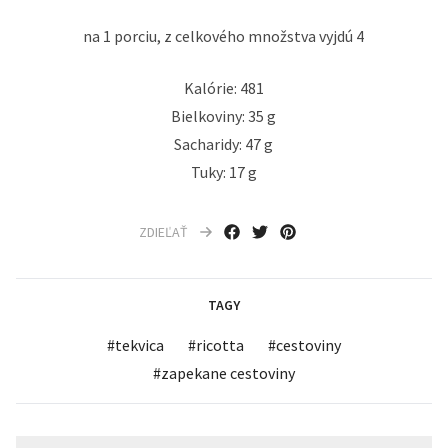
na 1 porciu, z celkového množstva vyjdú 4
Kalórie: 481
Bielkoviny: 35 g
Sacharidy: 47 g
Tuky: 17 g
ZDIEĽAŤ
TAGY
#
tekvica
#
ricotta
#
cestoviny
#
zapekane cestoviny