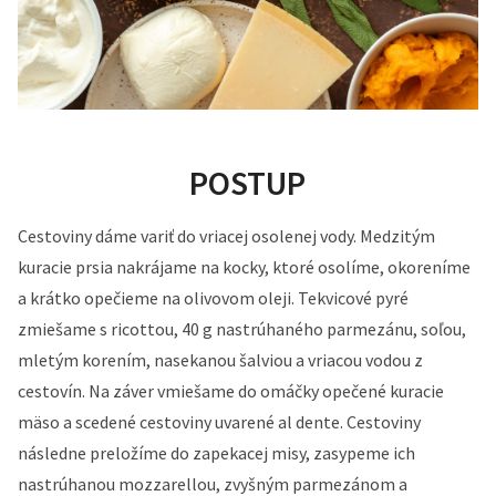
POSTUP
Cestoviny dáme variť do vriacej osolenej vody. Medzitým
kuracie prsia nakrájame na kocky, ktoré osolíme, okoreníme
a krátko opečieme na olivovom oleji. Tekvicové pyré
zmiešame s ricottou, 40 g nastrúhaného parmezánu, soľou,
mletým korením, nasekanou šalviou a vriacou vodou z
cestovín. Na záver vmiešame do omáčky opečené kuracie
mäso a scedené cestoviny uvarené al dente. Cestoviny
následne preložíme do zapekacej misy, zasypeme ich
nastrúhanou mozzarellou, zvyšným parmezánom a