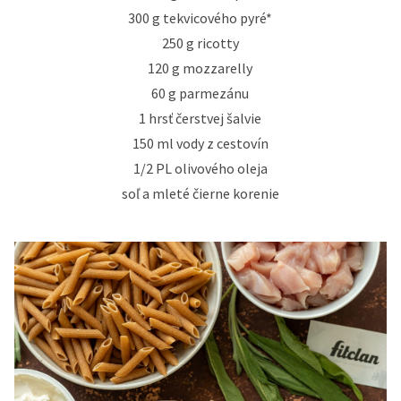
300 g tekvicového pyré*
250 g ricotty
120 g mozzarelly
60 g parmezánu
1 hrsť čerstvej šalvie
150 ml vody z cestovín
1/2 PL olivového oleja
soľ a mleté čierne korenie