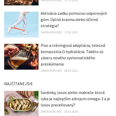
SIMON KOPUNEC
11.12.2022
Aktivácia zadku pomocou odporových
gúm. Úplná kravina alebo účinná
stratégia?
SIMON KOPUNEC
17.05.2022
Pivo a tréningová adaptácia, telesná
kompozícia či hydratácia. Takéto sú
závery nového systematického
preskúmania
SIMON KOPUNEC
28.04.2022
NAJČÍTANEJŠIE
Sardinky, losos alebo makrela: ktorá
ryba je najlepším zdrojom omega-3 a je
losos preceňovaný?
SIMON KOPUNEC
29.07.2026