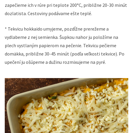
zapečieme ich v rúre pri teplote 200°C, približne 20-30 minút
dozlatista. Cestoviny podávame ešte teplé.
* Tekvicu hokkaido umyjeme, pozdĺžne prerežeme a
vydlabeme z nej semienka. Šupkou nahor ju položíme na
plech vystlaným papierom na pečenie. Tekvicu pečieme
domäkka, približne 30-45 minút (podľa veľkosti tekvice). Po
upečení ju ošúpeme a dužinu rozmixujeme na pyré.