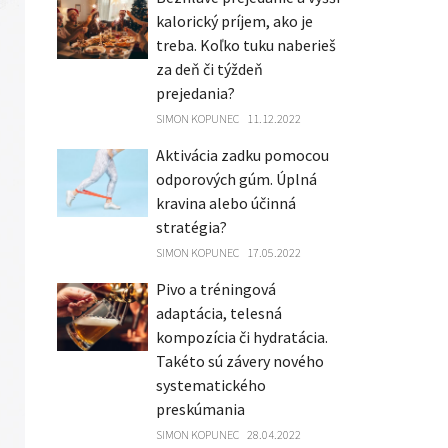
kalorický príjem, ako je
treba. Koľko tuku naberieš
za deň či týždeň
prejedania?
SIMON KOPUNEC
11.12.2022
Aktivácia zadku pomocou
odporových gúm. Úplná
kravina alebo účinná
stratégia?
SIMON KOPUNEC
17.05.2022
Pivo a tréningová
adaptácia, telesná
kompozícia či hydratácia.
Takéto sú závery nového
systematického
preskúmania
SIMON KOPUNEC
28.04.2022