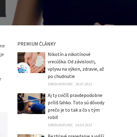
PREMIUM ČLÁNKY
ane
je
Nikotín a nikotínové
vrecúška. Od závislosti,
vplyvu na výkon, zdravie, až
po chudnutie
e
SIMON KOPUNEC
28.07.2023
Aj ty cvičíš pravdepodobne
príliš ľahko. Toto sú dôvody
prečo je to tak a čo s tým
robiť
SIMON KOPUNEC
04.04.2023
Bezhlavé prejedanie a vyšší