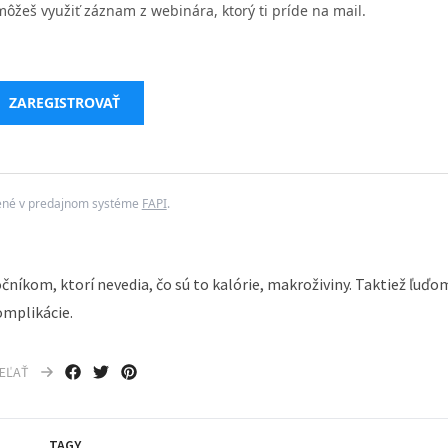
môžeš využiť záznam z webinára, ktorý ti príde na mail.
ZAREGISTROVAŤ
ené v predajnom systéme
FAPI
.
čníkom, ktorí nevedia, čo sú to kalórie, makroživiny. Taktiež ľuďo
omplikácie.
IEĽAŤ
TAGY