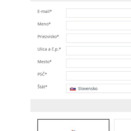
E-mail*
Meno*
Priezvisko*
Ulica a č.p.*
Mesto*
PSČ*
Štát*
Slovensko