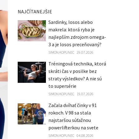
NAJČÍTANEJŠIE
Sardinky, losos alebo
makrela: ktorá ryba je
najlepším zdrojom omega-
3 a je losos preceňovaný?
SIMON KOPUNEC
29.07.2026
Tréningová technika, ktorá
skráti čas v posilke bez
straty výsledkov? A nie sú
to supersérie
SIMON KOPUNEC
19.07.2026
Začala dvíhať činky v 91
rokoch. V 98 sa stala
najstaršou súťažnou
powerlifterkou na svete
SIMON KOPUNEC
04.08.2026