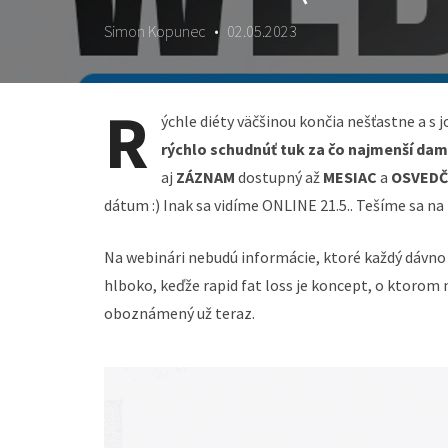
Simon Kopunec
•
02.05.2023
R
ýchle diéty väčšinou končia nešťastne a s
rýchlo schudnúť tuk za čo najmenší da
aj
ZÁZNAM
dostupný až
MESIAC
a
OSVEDČ
dátum :) Inak sa vidíme ONLINE 21.5.. ​​​​​​​Tešíme sa na
Na webinári nebudú informácie, ktoré každý dávno 
hlboko, keďže rapid fat loss je koncept, o ktorom n
oboznámený už teraz.