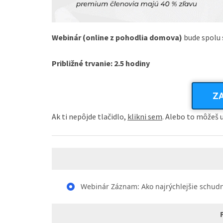
Webinár (online z pohodlia domova)
bude spolu
Približné trvanie: 2.5 hodiny
Z
Ak ti nepôjde tlačidlo,
klikni sem
. Alebo to môžeš 
Webinár Záznam: Ako najrýchlejšie schudnú