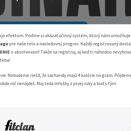
 jojo efektom. Poďme si ukázať účinný systém, ktorý nám umožňuje
mage
pre naše telo a nasledovný progres. Každý registrovaný dost
ENIE
o absolvovaní! Takže sa registruj, aj keď ti náhodou nevyhovu
 teba!
vie. Nebudeme riešiť, že sacharidy majú 4 kalórie na gram. Pôjdem
ikde nič nenájdeš. Maj teda infošky z prvej ruky a buď s tým