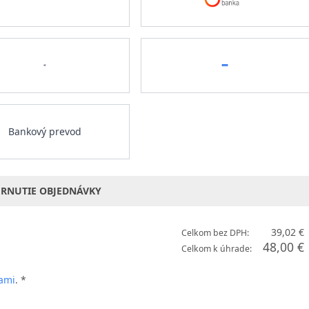
Bankový prevod
RNUTIE OBJEDNÁVKY
39,02 €
Celkom bez DPH:
48,00 €
Celkom k úhrade:
ami
. *