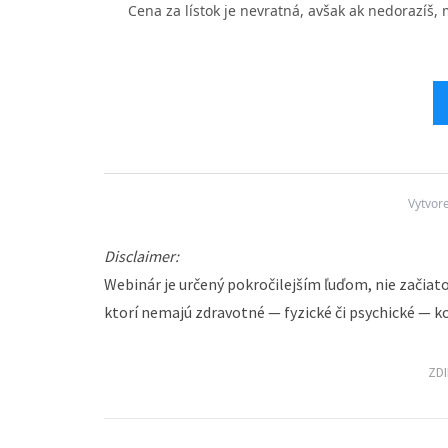
Cena za lístok je nevratná, avšak ak nedorazíš, 
Vytvor
Disclaimer:
Webinár je určený pokročilejším ľuďom, nie začiato
ktorí nemajú zdravotné — fyzické či psychické — k
ZD