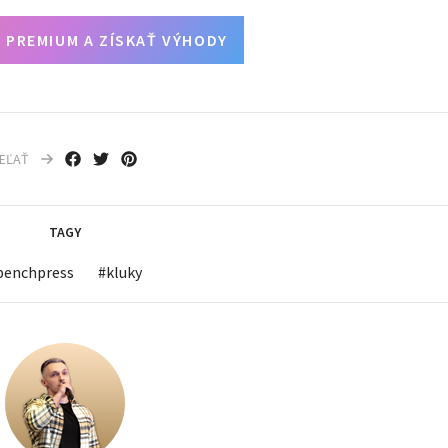
 PREMIUM A ZÍSKAŤ VÝHODY
IEĽAŤ
TAGY
benchpress
#
kluky