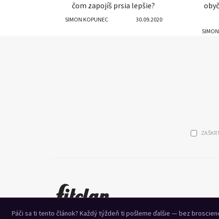
čom zapojíš prsia lepšie?
obyč
SIMON KOPUNEC
30.09.2020
SIMON
ZAŠKRT
Páči sa ti tento článok? Každý týždeň ti pošleme ďalšie — bez broscie