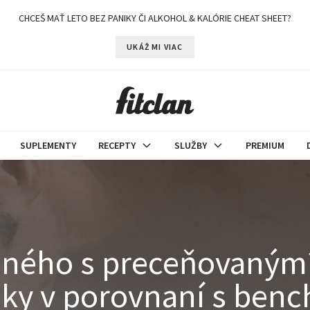
CHCEŠ MAŤ LETO BEZ PANIKY ČI ALKOHOL & KALÓRIE CHEAT SHEET?
UKÁŽ MI VIAC
SUPLEMENTY
RECEPTY
SLUŽBY
PREMIUM
ého s preceňovaným? 
uky v porovnaní s ben