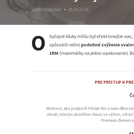
Simon Kopunec
•
19.03.2018
O
byčajné kľuky môžu byť efektívnejšie viac, 
spôsobili veľmi
podobné zvýšenie svalov
1RM
(maximálky na jedno opakovanie). Ben
PRE PRÍSTUP K PR
Čo
Možnosť, ako podporíš Fitclan tím a našu dlhoro
obsah, ktorým ukončíme chaos vo výžive, zdraví a 
Premium členom a 
Ak