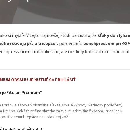
ako si myslíš. V tejto najnovšej
štúdii
sa zistilo, že
kľuky do
zlyhan
ého rozvoja pŕs a tricepsu
v porovnaní s
benchpressom pri 40 
chpress síce o trolilinku viac, ale rozdiely boli skutočne minimál
EMIUM OBSAHU JE NUTNÉ SA PRIHLÁSIŤ
 je Fitclan Premium?
čnú prácu a zároveň okamžite získaš skvelé výhody. Vedecky podložený
fitness. Čaká ťa reálna skratka za tvojim zdravším životom. Pridaj sa k
pocíť zmenu k lepšiemu na vlastnej koži.
é budeš mať výhody?