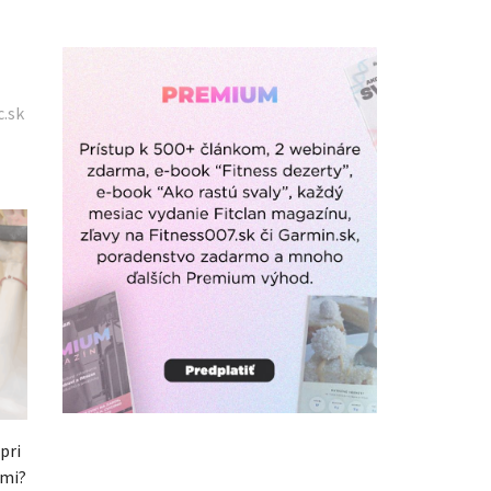
c.sk
pri
ami?