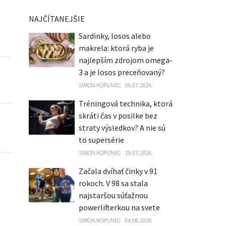
NAJČÍTANEJŠIE
Sardinky, losos alebo
makrela: ktorá ryba je
najlepším zdrojom omega-
3 a je losos preceňovaný?
SIMON KOPUNEC
29.07.2026
Tréningová technika, ktorá
skráti čas v posilke bez
straty výsledkov? A nie sú
to supersérie
SIMON KOPUNEC
19.07.2026
Začala dvíhať činky v 91
rokoch. V 98 sa stala
najstaršou súťažnou
powerlifterkou na svete
SIMON KOPUNEC
04.08.2026