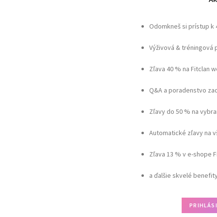
Odomkneš si prístup k
Výživová & tréningová 
Zľava 40 % na Fitclan 
Q&A a poradenstvo zad
Zľavy do 50 % na vybra
Automatické zľavy na 
Zľava 13 % v e-shope F
a ďalšie skvelé benefit
PRIHLÁS