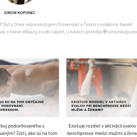
SIMON KOPUNEC
of Duty. Dnes reprezentujem Slovensko a Česko v evidence-based
ax, v hlave dôkazy, v srdci vášeň, v rukách výsledky. 🌐 simonkopune
boj podceňovaného s
Existuje rozdiel v aktivácii svalov 
aným? Zisti, ako sú na tom
benchpresse medzi mužmi a žen