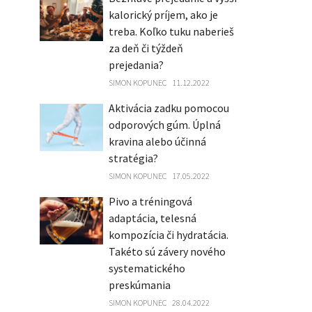
kalorický príjem, ako je
treba. Koľko tuku naberieš
za deň či týždeň
prejedania?
SIMON KOPUNEC
11.12.2022
Aktivácia zadku pomocou
odporových gúm. Úplná
kravina alebo účinná
stratégia?
SIMON KOPUNEC
17.05.2022
Pivo a tréningová
adaptácia, telesná
kompozícia či hydratácia.
Takéto sú závery nového
systematického
preskúmania
SIMON KOPUNEC
28.04.2022