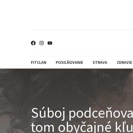
FITCLAN
POSILŇOVANIE
STRAVA
ZDRAVIE
Súboj podceňovan
tom obyčajné kľ