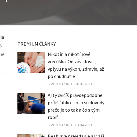
ia
PREMIUM ČLÁNKY
%
ne.
Nikotín a nikotínové
vrecúška. Od závislosti,
vplyvu na výkon, zdravie, až
po chudnutie
SIMON KOPUNEC
28.07.2023
Aj ty cvičíš pravdepodobne
príliš ľahko. Toto sú dôvody
prečo je to tak a čo s tým
robiť
SIMON KOPUNEC
04.04.2023
Bezhlavé prejedanie a vyšší