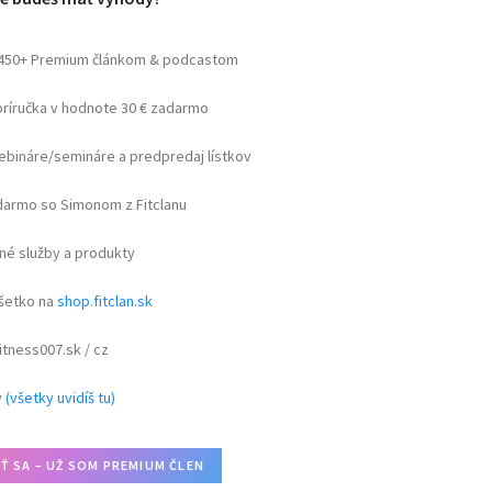
 450+ Premium článkom & podcastom
príručka v hodnote 30 € zadarmo
webináre/semináre a predpredaj lístkov
armo so Simonom z Fitclanu
né služby a produkty
všetko na
shop.fitclan.sk
itness007.sk / cz
y
(všetky uvidíš tu)
IŤ SA – UŽ SOM PREMIUM ČLEN