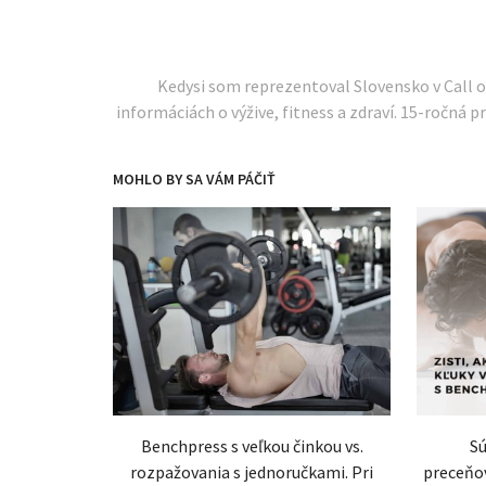
Kedysi som reprezentoval Slovensko v Call 
informáciách o výžive, fitness a zdraví. 15-ročná pr
MOHLO BY SA VÁM PÁČIŤ
Benchpress s veľkou činkou vs.
Sú
rozpažovania s jednoručkami. Pri
preceňov