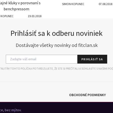
ajné kľuky v porovnaní s
SIMON KOPUNEC
07.08.2018
benchpressom
 KOPUNEC
19.03.2018
Prihlásiť sa k odberu noviniek
Dostávajte všetky novinky od fitclan.sk
PRIHLÁSIŤ SA
NUTÍM TOHTO POLÍČKA POTVRDZUJETE, ŽE STE SI PREČÍTALI A SÚHLASÍTE S NAŠIMI PO
OBCHODNÉ PODMIENKY
SUPLEMENTY
R
nce, bez mýtov.