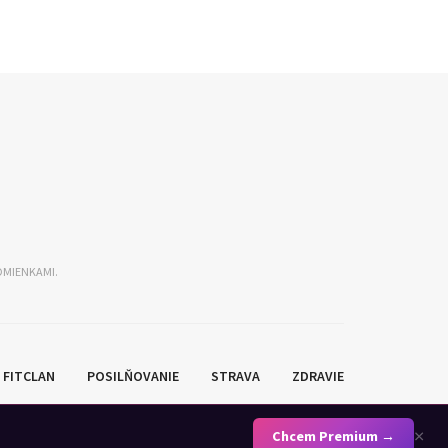
DMIENKAMI.
FITCLAN
POSILŇOVANIE
STRAVA
ZDRAVIE
ECEPTY
SLUŽBY
PREMIUM
DOMA
SHOP
×
Chcem Premium →