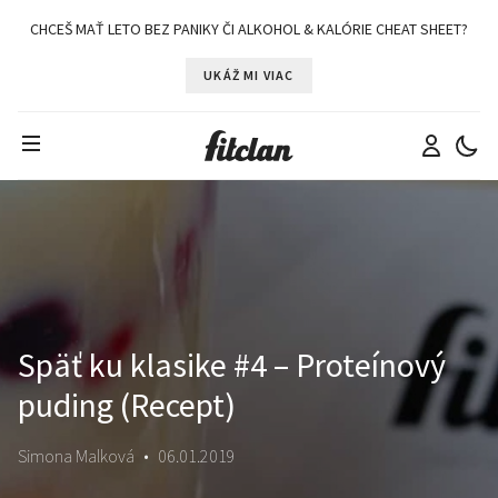
CHCEŠ MAŤ LETO BEZ PANIKY ČI ALKOHOL & KALÓRIE CHEAT SHEET?
UKÁŽ MI VIAC
Späť ku klasike #4 – Proteínový
puding (Recept)
Simona Malková
•
06.01.2019