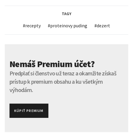
TAGY
#
recepty
#
proteinovy puding
#
dezert
Nemáš Premium účet?
Predplať si členstvo už teraz a okamžite získaš
prístup k premium obsahu a ku všetkým
výhodám.
KÚPIŤ PREMIUM