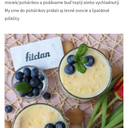
misiek/pohárikov a podávame buď teplý alebo vychladnutý.
My sme do pohárikov pridali aj lesné ovocie a špaldové
piškóty.