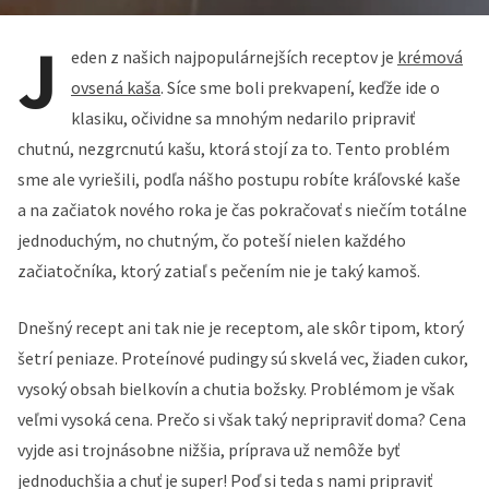
J
eden z našich najpopulárnejších receptov je
krémová
ovsená kaša
. Síce sme boli prekvapení, keďže ide o
klasiku, očividne sa mnohým nedarilo pripraviť
chutnú, nezgrcnutú kašu, ktorá stojí za to. Tento problém
sme ale vyriešili, podľa nášho postupu robíte kráľovské kaše
a na začiatok nového roka je čas pokračovať s niečím totálne
jednoduchým, no chutným, čo poteší nielen každého
začiatočníka, ktorý zatiaľ s pečením nie je taký kamoš.
Dnešný recept ani tak nie je receptom, ale skôr tipom, ktorý
šetrí peniaze. Proteínové pudingy sú skvelá vec, žiaden cukor,
vysoký obsah bielkovín a chutia božsky. Problémom je však
veľmi vysoká cena. Prečo si však taký nepripraviť doma? Cena
vyjde asi trojnásobne nižšia, príprava už nemôže byť
jednoduchšia a chuť je super! Poď si teda s nami pripraviť