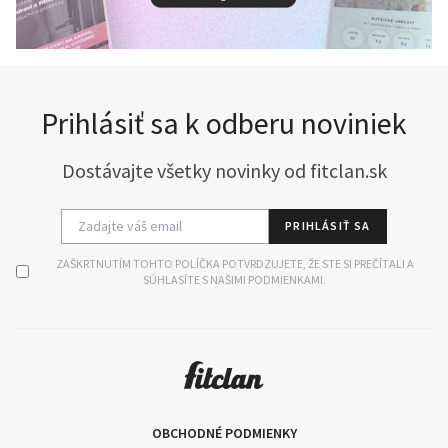
Prihlásiť sa k odberu noviniek
Dostávajte všetky novinky od fitclan.sk
PRIHLÁSIŤ SA
ZAŠKRTNUTÍM TOHTO POLÍČKA POTVRDZUJETE, ŽE STE SI PREČÍTALI A
SÚHLASÍTE S NAŠIMI PODMIENKAMI.
OBCHODNÉ PODMIENKY