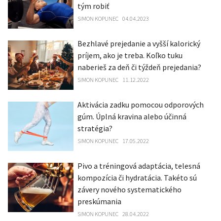
tým robiť
SIMON KOPUNEC
04.04.2023
Bezhlavé prejedanie a vyšší kalorický
príjem, ako je treba. Koľko tuku
naberieš za deň či týždeň prejedania?
SIMON KOPUNEC
11.12.2022
Aktivácia zadku pomocou odporových
gúm. Úplná kravina alebo účinná
stratégia?
SIMON KOPUNEC
17.05.2022
Pivo a tréningová adaptácia, telesná
kompozícia či hydratácia. Takéto sú
závery nového systematického
preskúmania
SIMON KOPUNEC
28.04.2022