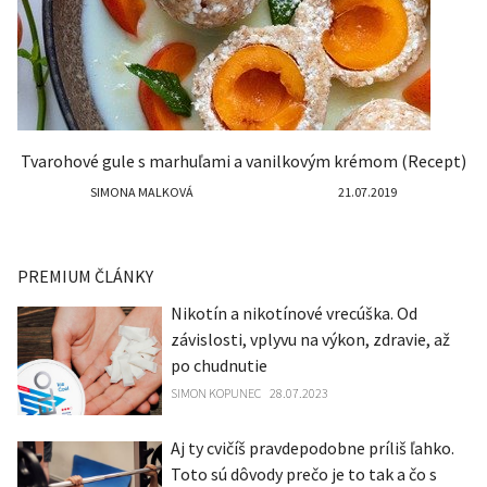
Tvarohové gule s marhuľami a vanilkovým krémom (Recept)
SIMONA MALKOVÁ
21.07.2019
PREMIUM ČLÁNKY
Nikotín a nikotínové vrecúška. Od
závislosti, vplyvu na výkon, zdravie, až
po chudnutie
SIMON KOPUNEC
28.07.2023
Aj ty cvičíš pravdepodobne príliš ľahko.
Toto sú dôvody prečo je to tak a čo s