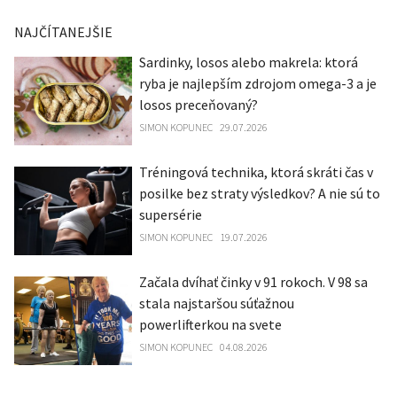
NAJČÍTANEJŠIE
Sardinky, losos alebo makrela: ktorá
ryba je najlepším zdrojom omega-3 a je
losos preceňovaný?
SIMON KOPUNEC
29.07.2026
Tréningová technika, ktorá skráti čas v
posilke bez straty výsledkov? A nie sú to
supersérie
SIMON KOPUNEC
19.07.2026
Začala dvíhať činky v 91 rokoch. V 98 sa
stala najstaršou súťažnou
powerlifterkou na svete
SIMON KOPUNEC
04.08.2026