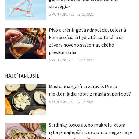
stratégia?
SIMON KOPUNEC
17.05.2022
Pivo a tréningová adaptácia, telesná
kompozícia či hydratácia. Takéto sú
závery nového systematického
preskúmania
SIMON KOPUNEC
28.04.2022
NAJČÍTANEJŠIE
Maslo, margarín a zdravie. Prečo
niektorí ľudia robia z masla superfood?
SIMON KOPUNEC
07.07.2026
Sardinky, losos alebo makrela: ktorá
ryba je najlepším zdrojom omega-3 a je