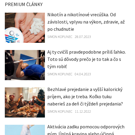
PREMIUM ČLÁNKY
Nikotín a nikotínové vrecúška. Od
závislosti, vplyvu na výkon, zdravie, až
po chudnutie
SIMON KOPUNEC
28.07.2023
Aj ty cvičíš pravdepodobne príliš ľahko.
Toto sú dôvody prečo je to tak a čo s
tým robiť
SIMON KOPUNEC
04.04.2023
Bezhlavé prejedanie a vyšší kalorický
príjem, ako je treba. Koľko tuku
naberieš za deň či týždeň prejedania?
SIMON KOPUNEC
11.12.2022
Aktivácia zadku pomocou odporových
gúm. Úplná kravina alebo účinná