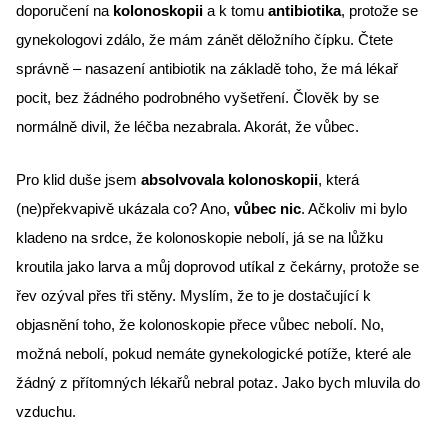
doporučení na 
kolonoskopii
 a k tomu 
antibiotika
, protože se 
gynekologovi zdálo, že mám zánět děložního čípku. Čtete 
správně – nasazení antibiotik na základě toho, že má lékař 
pocit, bez žádného podrobného vyšetření. Člověk by se 
normálně divil, že léčba nezabrala. Akorát, že vůbec. 
Pro klid duše jsem 
absolvovala kolonoskopii
, která 
(ne)překvapivě ukázala co? Ano, 
vůbec nic
. Ačkoliv mi bylo 
kladeno na srdce, že kolonoskopie nebolí, já se na lůžku 
kroutila jako larva a můj doprovod utíkal z čekárny, protože se 
řev ozýval přes tři stěny. Myslím, že to je dostačující k 
objasnění toho, že kolonoskopie přece vůbec nebolí. No, 
možná nebolí, pokud nemáte gynekologické potíže, které ale 
žádný z přítomných lékařů nebral potaz. Jako bych mluvila do 
vzduchu.