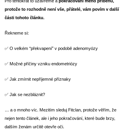
Pro tentokrát to uzavřeme a 
pokračování mého příběhu, 
protože to rozhodně není vše, přátelé, vám povím v další 
části tohoto článku.
Řekneme si: 
✅ O velkém “překvapení” v podobě adenomyózy
✅ Možné příčiny vzniku endometriózy
✅ Jak zmírnit nepříjemné příznaky
✅ Jak se nezbláznit?
… a o mnoho víc. Mezitím sleduj Fitclan, protože věřím, že 
nejen tento článek, ale i jeho pokračování, které bude brzy, 
dalším ženám určitě otevře oči.