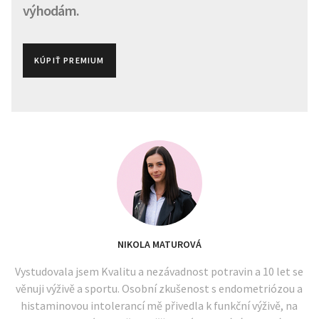
výhodám.
KÚPIŤ PREMIUM
NIKOLA MATUROVÁ
Vystudovala jsem Kvalitu a nezávadnost potravin a 10 let se
věnuji výživě a sportu. Osobní zkušenost s endometriózou a
histaminovou intolerancí mě přivedla k funkční výživě, na