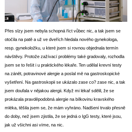
Přes slzy jsem nebyla schopná říct vůbec nic, a tak jsem se 
otočila na patě a už ve dveřích hledala nového gynekologa, 
resp. gynekoložku, u které jsem si rovnou objednala termín 
návštěvy. Protože zažívací problémy také gradovaly, rozhodla 
jsem se to řešit i u praktického lékaře. Ten udělal krevní testy 
na zánět, potravinové alergie a poslal mě na gastroskopické 
vyšetření. Na gastroskopii se ukázalo zase co? zase nic, a tak 
jsem doufala v nějakou alergii. Když mi lékař sdělil, že se 
prokázala pravděpodobná alergie na bílkovinu kravského 
mléka, těšila jsem se, že mám vyhráno. Nadšení trvalo přesně 
do doby, než jsem zjistila, že se jedná o IgG testy, které jsou, 
jak už všichni asi víme, na nic.