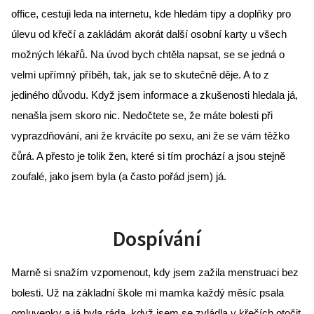
office, cestuji leda na internetu, kde hledám tipy a doplňky pro 
úlevu od křečí a zakládám akorát další osobní karty u všech 
možných lékařů. Na úvod bych chtěla napsat, se se jedná o 
velmi upřímný příběh, tak, jak se to skutečně děje. A to z 
jediného důvodu. Když jsem informace a zkušenosti hledala já, 
nenašla jsem skoro nic. Nedočtete se, že máte bolesti při 
vyprazdňování, ani že krvácíte po sexu, ani že se vám těžko 
čůrá. A přesto je tolik žen, které si tím prochází a jsou stejně 
zoufalé, jako jsem byla (a často pořád jsem) já.
Dospívání
Marně si snažím vzpomenout, kdy jsem zažila menstruaci bez 
bolesti. Už na základní škole mi mamka každý měsíc psala 
omluvenky a já byla ráda, když jsem se zvládla v křečích otočit 