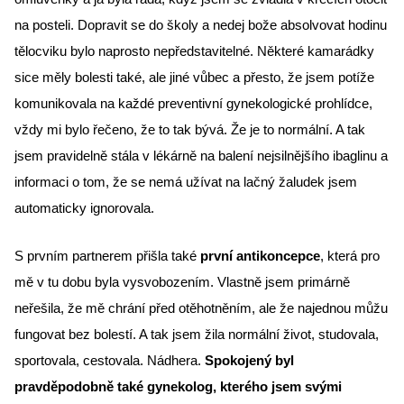
na posteli. Dopravit se do školy a nedej bože absolvovat hodinu 
tělocviku bylo naprosto nepředstavitelné. Některé kamarádky 
sice měly bolesti také, ale jiné vůbec a přesto, že jsem potíže 
komunikovala na každé preventivní gynekologické prohlídce, 
vždy mi bylo řečeno, že to tak bývá. Že je to normální. A tak 
jsem pravidelně stála v lékárně na balení nejsilnějšího ibaglinu a 
informaci o tom, že se nemá užívat na lačný žaludek jsem 
automaticky ignorovala.
S prvním partnerem přišla také 
první antikoncepce
, která pro 
mě v tu dobu byla vysvobozením. Vlastně jsem primárně 
neřešila, že mě chrání před otěhotněním, ale že najednou můžu 
fungovat bez bolestí. A tak jsem žila normální život, studovala, 
sportovala, cestovala. Nádhera.
 Spokojený byl 
pravděpodobně také gynekolog, kterého jsem svými 