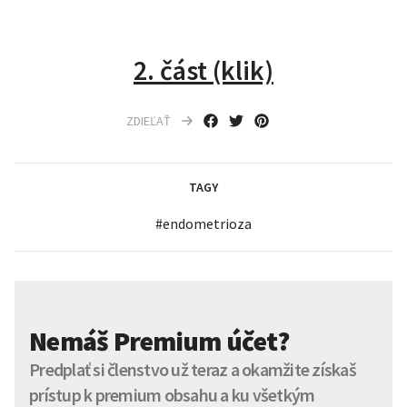
2. část (klik)
ZDIEĽAŤ
TAGY
#
endometrioza
Nemáš Premium účet?
Predplať si členstvo už teraz a okamžite získaš
prístup k premium obsahu a ku všetkým