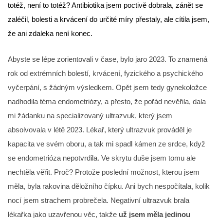
totéž, není to totéž? Antibiotika jsem poctivě dobrala, zánět se 
zaléčil, bolesti a krvácení do určité míry přestaly, ale cítila jsem, 
že ani zdaleka není konec.
Abyste se lépe zorientovali v čase, bylo jaro 2023. To znamená
rok od extrémních bolestí, krvácení, fyzického a psychického
vyčerpání, s žádným výsledkem. Opět jsem tedy gynekoložce
nadhodila téma endometriózy, a přesto, že pořád nevěřila, dala
mi žádanku na specializovaný ultrazvuk, který jsem
absolvovala v létě 2023. Lékař, který ultrazvuk prováděl je
kapacita ve svém oboru, a tak mi spadl kámen ze srdce, když
se endometrióza nepotvrdila. Ve skrytu duše jsem tomu ale
nechtěla věřit. Proč? Protože poslední možnost, kterou jsem
měla, byla rakovina děložního čípku. Ani bych nespočítala, kolik
nocí jsem strachem probrečela. Negativní ultrazvuk brala
lékařka jako uzavřenou věc, takže
už jsem měla jedinou