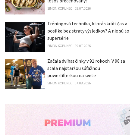
losos preceňovaný?
SIMON KOPUNEC
29.07.2026
Tréningová technika, ktorá skráti čas v
posilke bez straty výsledkov? A nie sú to
supersérie
SIMON KOPUNEC
19.07.2026
Začala dvíhať činky v 91 rokoch. V 98 sa
stala najstaršou súťažnou
powerlifterkou na svete
SIMON KOPUNEC
04.08.2026