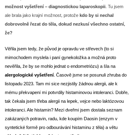
možnost vyšetření – diagnostickou laparoskopii
. Tu jsem
ale brala jako krajní možnost, protože
kdo by si nechal
dobrovolně řezat do těla, dokud nezkusí všechno ostatní,
že?
Věřila jsem tedy, že původ je opravdu ve střevech (to si 
mimochodem myslela i paní gynekoložka a možná proto 
nevěřila, že by se mohlo jednat o endometriózu) a šla na 
alergologické vyšetření
. Časově jsme se posunuli zhruba do 
listopadu 2023. Tam mi sice nezjistily žádnou alergii, ale k 
mému překvapení mi potvrdily histaminovou intoleranci. Dobře, 
tak čekala jsem třeba alergii na lepek, vejce nebo laktózovou 
intoleranci. Ale histamin? Mezi dveřmi jsem dostala seznam 
zakázaných potravin, radu, kde koupím Daosin (enzym v 
syntetické formě pro odbourávání histaminu z těla) a větu 