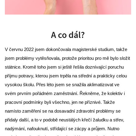
A co dál?
V červnu 2022 jsem dokončovala magisterské studium, takže 
jsem problémy vytěsňovala, protože prioritou pro mě bylo složit 
státnice. Kromě toho jsem si ještě řešila doznívající poruchu 
příjmu potravy, kterou jsem trpěla na střední a prakticky celou 
vysokou školu. Přes léto jsem se snažila aklimatizovat ve 
svém prvním pořádném zaměstnání. Řekněme, že kolektiv i 
pracovní podmínky byli všechno, jen ne příznivé. Takže 
namísto zaměření se na dosavadní zdravotní problémy se 
přidaly další, a to v podobě neustálých křečí žaludku a střev, 
nadýmání, nafouknutí, střídající se zácpy a průjem. Nutno 