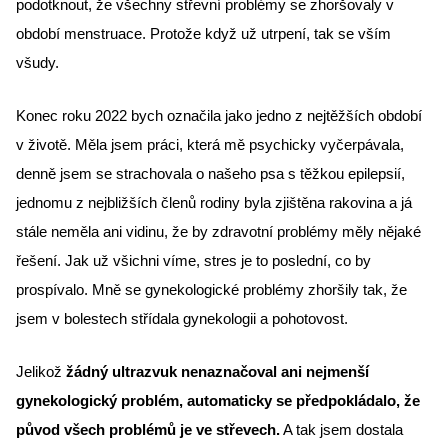
podotknout, že všechny střevní problémy se zhoršovaly v 
období menstruace. Protože když už utrpení, tak se vším 
všudy.
Konec roku 2022 bych označila jako jedno z nejtěžších období 
v životě. Měla jsem práci, která mě psychicky vyčerpávala, 
denně jsem se strachovala o našeho psa s těžkou epilepsií, 
jednomu z nejbližších členů rodiny byla zjištěna rakovina a já 
stále neměla ani vidinu, že by zdravotní problémy měly nějaké 
řešení. Jak už všichni víme, stres je to poslední, co by 
prospívalo. Mně se gynekologické problémy zhoršily tak, že 
jsem v bolestech střídala gynekologii a pohotovost.
Jelikož 
žádný ultrazvuk nenaznačoval ani nejmenší 
gynekologický problém, automaticky se předpokládalo, že 
původ všech problémů je ve střevech.
 A tak jsem dostala 