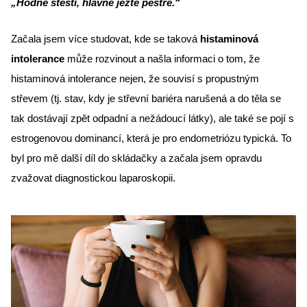
„Hodně štěstí, hlavně jezte pestře.“
Začala jsem více studovat, kde se taková 
histaminová 
intolerance
 může rozvinout a našla informaci o tom, že 
histaminová intolerance nejen, že souvisí s propustným 
střevem (tj. stav, kdy je střevní bariéra narušená a do těla se 
tak dostávají zpět odpadní a nežádoucí látky), ale také se pojí s 
estrogenovou dominancí, která je pro endometriózu typická. To 
byl pro mě další díl do skládačky a začala jsem opravdu 
zvažovat diagnostickou laparoskopii.