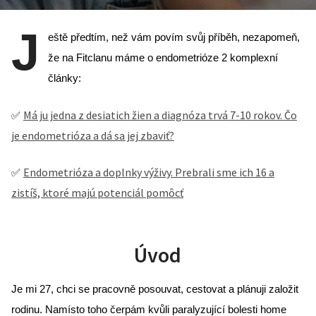
J
eště předtím, než vám povím svůj příběh, nezapomeň, 
že na Fitclanu máme o endometrióze 2 komplexní 
články:
Má ju jedna z desiatich žien a diagnóza trvá 7-10 rokov. Čo
✅ 
je endometrióza a dá sa jej zbaviť?
Endometrióza a doplnky výživy. Prebrali sme ich 16 a
✅ 
zistíš, ktoré majú potenciál pomôcť
Úvod
Je mi 27, chci se pracovně posouvat, cestovat a plánuji založit 
rodinu. Namísto toho čerpám kvůli paralyzující bolesti home 