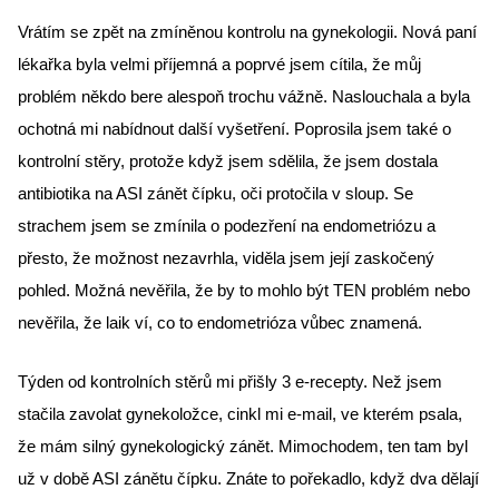
Vrátím se zpět na zmíněnou kontrolu na gynekologii. Nová paní 
lékařka byla velmi příjemná a poprvé jsem cítila, že můj 
problém někdo bere alespoň trochu vážně. Naslouchala a byla 
ochotná mi nabídnout další vyšetření. Poprosila jsem také o 
kontrolní stěry, protože když jsem sdělila, že jsem dostala 
antibiotika na ASI zánět čípku, oči protočila v sloup. Se 
strachem jsem se zmínila o podezření na endometriózu a 
přesto, že možnost nezavrhla, viděla jsem její zaskočený 
pohled. Možná nevěřila, že by to mohlo být TEN problém nebo 
nevěřila, že laik ví, co to endometrióza vůbec znamená.
Týden od kontrolních stěrů mi přišly 3 e-recepty. Než jsem 
stačila zavolat gynekoložce, cinkl mi e-mail, ve kterém psala, 
že mám silný gynekologický zánět. Mimochodem, ten tam byl 
už v době ASI zánětu čípku. Znáte to pořekadlo, když dva dělají 