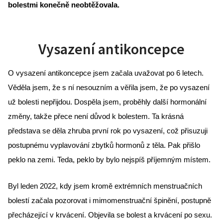
bolestmi 
konečně neobtěžovala.
Vysazení antikoncepce
O vysazení antikoncepce jsem začala uvažovat po 6 letech. 
Věděla jsem, že s ní nesouzním a věřila jsem, že po vysazení 
už bolesti nepřijdou. Dospěla jsem, proběhly další hormonální 
změny, takže přece není důvod k bolestem. Ta krásná 
představa se děla zhruba první rok po vysazení, což přisuzuji 
postupnému vyplavování zbytků hormonů z těla. Pak přišlo 
peklo na zemi. Teda, peklo by bylo nejspíš příjemným místem.
Byl leden 2022, kdy jsem kromě extrémních menstruačních 
bolestí začala pozorovat i mimomenstruační špinění, postupně 
přecházející v krvácení. Objevila se bolest a krvácení po sexu. 