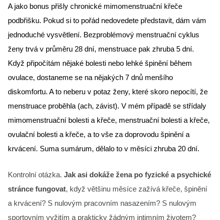
A jako bonus přišly chronické mimomenstruační křeče 
podbřišku. Pokud si to pořád nedovedete představit, dám vám 
jednoduché vysvětlení. Bezproblémový menstruační cyklus 
ženy trvá v průměru 28 dní, menstruace pak zhruba 5 dní. 
Když připočítám nějaké bolesti nebo lehké špinění během 
ovulace, dostaneme se na nějakých 7 dnů menšího 
diskomfortu. A to neberu v potaz ženy, které skoro nepocítí, že 
menstruace proběhla (ach, závist). V mém případě se střídaly 
mimomenstruační bolesti a křeče, menstruační bolesti a křeče, 
ovulační bolesti a křeče, a to vše za doprovodu špinění a 
krvácení. Suma sumárum, dělalo to v měsíci zhruba 20 dní.
Kontrolní otázka.
Jak asi dokáže žena po fyzické a psychické
stránce fungovat
, když většinu měsíce zažívá křeče, špinění
a krvácení? S nulovým pracovním nasazením? S nulovým
sportovním vyžitím a prakticky žádným intimním životem?