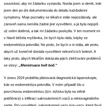
souvislost, aby mi žádanku vystavila. Nosila jsem si deník, kde 
jsem den po dni dokumentovala do detailu každodenní 
symptomy. Moje poznatky se lékařce stále nepozdávaly, ale 
zároveň sama neměla žádné jiné vysvětlení, a já byla nejspíš 
už velmi dotěrná, a tak mi žádanku poskytla. V ten moment mi 
v hlavě běžela myšlenka, že bych byla ráda, kdyby se 
endometrióza potvrdila. Ne proto, že bych o ni stála, ale proto, 
abych už konečně dostala vysvětlení nekončících bolestí. A 
taky proto, abych lékařům dokázala jejich zlehčování problémů 
se slovy: 
„Menstruace holt bolí.“
V únoru 2024 proběhla plánovaná diagnostická laparoskopie, 
kde se endometrióza potvrdila. V mém případě šlo o 
povrchovou endometriózu (tzn. ložiska byla na stěně 
pobřišnice) s infiltrací sakrouterinních vazů a rektovaginálního 
septa. Pro vysvětlení, sakoroturenní vazy jsou vazy, které fixují 