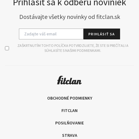
Prihlásiť sa k odberu noviniek
Dostávajte všetky novinky od fitclan.sk
PRIHLÁSIŤ SA
ZAŠKRTNUTÍM TOHTO POLÍČKA POTVRDZUJETE, ŽE STE SI PREČÍTALI A
SÚHLASÍTE S NAŠIMI PODMIENKAMI.
OBCHODNÉ PODMIENKY
FITCLAN
POSILŇOVANIE
STRAVA