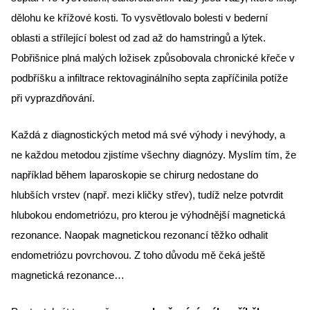
dělohu ke křížové kosti. To vysvětlovalo bolesti v bederní 
oblasti a střílející bolest od zad až do hamstringů a lýtek. 
Pobřišnice plná malých ložisek způsobovala chronické křeče v 
podbříšku a infiltrace rektovaginálního septa zapříčinila potíže 
při vyprazdňování.
Každá z diagnostických metod má své výhody i nevýhody, a 
ne každou metodou zjistíme všechny diagnózy. Myslím tím, že 
například během laparoskopie se chirurg nedostane do 
hlubších vrstev (např. mezi kličky střev), tudíž nelze potvrdit 
hlubokou endometriózu, pro kterou je výhodnější magnetická 
rezonance. Naopak magnetickou rezonancí těžko odhalit 
endometriózu povrchovou. Z toho důvodu mě čeká ještě 
magnetická rezonance…