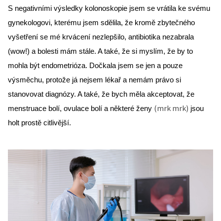
S negativními výsledky kolonoskopie jsem se vrátila ke svému 
gynekologovi, kterému jsem sdělila, že kromě zbytečného 
vyšetření se mé krvácení nezlepšilo, antibiotika nezabrala 
(wow!) a bolesti mám stále. A také, že si myslím, že by to 
mohla být endometrióza. Dočkala jsem se jen a pouze 
výsměchu, protože já nejsem lékař a nemám právo si 
stanovovat diagnózy. A také, že bych měla akceptovat, že 
(mrk mrk)
menstruace bolí, ovulace bolí a některé ženy 
 jsou 
holt prostě citlivější.