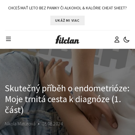
CHCEŠ MAŤ LETO BEZ PANIKY ČI ALKOHOL & KALÓRIE CHEAT SHEET?
UKÁŽ MI VIAC
Skutečný příběh o endometrióze:
Moje trnitá cesta k diagnóze (1.
část)
Nikola Maturová
•
18.08.2024