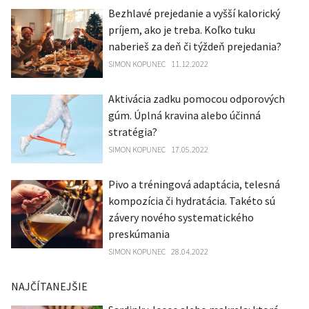
Bezhlavé prejedanie a vyšší kalorický
príjem, ako je treba. Koľko tuku
naberieš za deň či týždeň prejedania?
SIMON KOPUNEC
11.12.2022
Aktivácia zadku pomocou odporových
gúm. Úplná kravina alebo účinná
stratégia?
SIMON KOPUNEC
17.05.2022
Pivo a tréningová adaptácia, telesná
kompozícia či hydratácia. Takéto sú
závery nového systematického
preskúmania
SIMON KOPUNEC
28.04.2022
NAJČÍTANEJŠIE