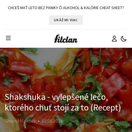
CHCEŠ MAŤ LETO BEZ PANIKY ČI ALKOHOL & KALÓRIE CHEAT SHEET?
UKÁŽ MI VIAC
Shakshuka - vylepšené lečo,
ktorého chuť stojí za to (Recept)
Simona Malková
•
03.08.2019