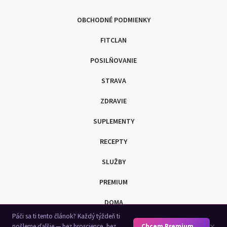
OBCHODNÉ PODMIENKY
FITCLAN
POSILŇOVANIE
STRAVA
ZDRAVIE
SUPLEMENTY
RECEPTY
SLUŽBY
PREMIUM
DOMA
Páči sa ti tento článok? Každý týždeň ti
SHOP
×
pošleme ďalšie — bez broscience, bez
Chcem Premium →