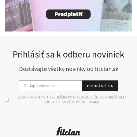
Prihlásiť sa k odberu noviniek
Dostávajte všetky novinky od fitclan.sk
PRIHLÁSIŤ SA
ZAŠKRTNUTÍM TOHTO POLÍČKA POTVRDZUJETE, ŽE STE SI PREČÍTALI A
SÚHLASÍTE S NAŠIMI PODMIENKAMI.