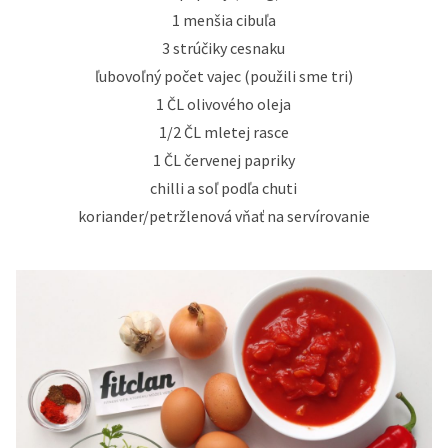
1 menšia cibuľa
3 strúčiky cesnaku
ľubovoľný počet vajec (použili sme tri)
1 ČL olivového oleja
1/2 ČL mletej rasce
1 ČL červenej papriky
chilli a soľ podľa chuti
koriander/petržlenová vňať na servírovanie