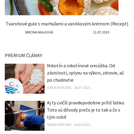
Tvarohové gule s marhuľami a vanilkovým krémom (Recept)
SIMONA MALKOVÁ
21.07.2019
PREMIUM ČLÁNKY
Nikotín a nikotínové vrecúška. Od
závislosti, vplyvu na výkon, zdravie, až
po chudnutie
SIMON KOPUNEC
28.07.2023
Aj ty cvičíš pravdepodobne príliš ľahko.
Toto sú dôvody prečo je to tak a čo s
tým robiť
SIMON KOPUNEC
04.04.2023