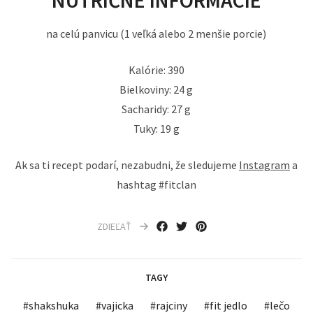
na celú panvicu (1 veľká alebo 2 menšie porcie)
Kalórie: 390
Bielkoviny: 24 g
Sacharidy: 27 g
Tuky: 19 g
Ak sa ti recept podarí, nezabudni, že sledujeme
Instagram
a
hashtag #fitclan
ZDIEĽAŤ
TAGY
#
shakshuka
#
vajicka
#
rajciny
#
fit jedlo
#
lečo