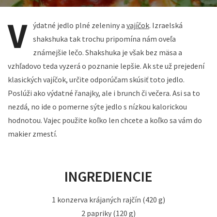
V
ýdatné jedlo plné zeleniny a
vajíčok
. Izraelská
shakshuka tak trochu pripomína nám oveľa
známejšie lečo. Shakshuka je však bez mäsa a
vzhľadovo teda vyzerá o poznanie lepšie. Ak ste už prejedení
klasických vajíčok, určite odporúčam skúsiť toto jedlo.
Poslúži ako výdatné řanajky, ale i brunch či večera. Asi sa to
nezdá, no ide o pomerne sýte jedlo s nízkou kalorickou
hodnotou. Vajec použite koľko len chcete a koľko sa vám do
makier zmestí.
INGREDIENCIE
1 konzerva krájaných rajčín (420 g)
2 papriky (120 g)