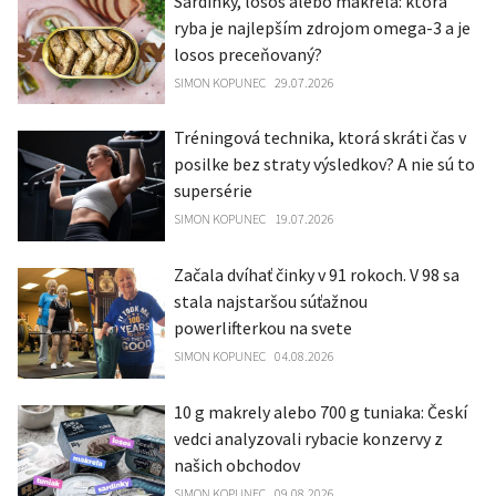
Sardinky, losos alebo makrela: ktorá
ryba je najlepším zdrojom omega-3 a je
losos preceňovaný?
SIMON KOPUNEC
29.07.2026
Tréningová technika, ktorá skráti čas v
posilke bez straty výsledkov? A nie sú to
supersérie
SIMON KOPUNEC
19.07.2026
Začala dvíhať činky v 91 rokoch. V 98 sa
stala najstaršou súťažnou
powerlifterkou na svete
SIMON KOPUNEC
04.08.2026
10 g makrely alebo 700 g tuniaka: Českí
vedci analyzovali rybacie konzervy z
našich obchodov
SIMON KOPUNEC
09.08.2026