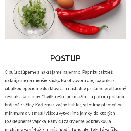
POSTUP
Cibuľu ošúpeme a nakrájame najemno. Papriku taktiež
nakrájame na menšie kúsky. Na olivovom oleji papriku s
cibuľkou opečieme dosklovita a následne pridáme pretlačený
cesnak a koreniny. Chvíľku ešte posmažíme a potom pridáme
krájané rajčiny. Keď zmes začne bublať, stlmíme plameň na
minimum a v zmesi lyžicou vytvoríme jamky, do ktorých
rozklepneme vajíčka. Panvicu zakryjeme pokrievkou a
necháme variť 4 až 7 minút, podľa toho ako tekuté vajíčka