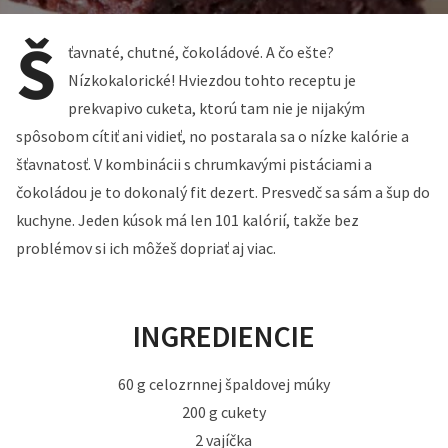
Š
ťavnaté, chutné, čokoládové. A čo ešte?
Nízkokalorické! Hviezdou tohto receptu je
prekvapivo cuketa, ktorú tam nie je nijakým
spôsobom cítiť ani vidieť, no postarala sa o nízke kalórie a
šťavnatosť. V kombinácii s chrumkavými pistáciami a
čokoládou je to dokonalý fit dezert. Presvedč sa sám a šup do
kuchyne. Jeden kúsok má len 101 kalórií, takže bez
problémov si ich môžeš dopriať aj viac.
INGREDIENCIE
60 g celozrnnej špaldovej múky
200 g cukety
2 vajíčka