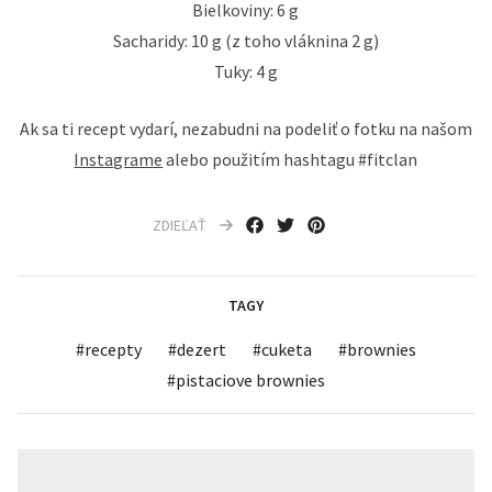
Bielkoviny: 6 g
Sacharidy: 10 g (z toho vláknina 2 g)
Tuky: 4 g
Ak sa ti recept vydarí, nezabudni na podeliť o fotku na našom
Instagrame
alebo použitím hashtagu #fitclan
ZDIEĽAŤ
TAGY
#
recepty
#
dezert
#
cuketa
#
brownies
#
pistaciove brownies