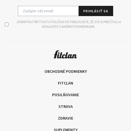
PRIHLÁSIŤ SA
ZAŠKRTNUTÍM TOHTO POLÍČKA POTVRDZUJETE, ŽE STE SI PREČÍTALI A
SÚHLASÍTE S NAŠIMI PODMIENKAMI.
OBCHODNÉ PODMIENKY
FITCLAN
POSILŇOVANIE
STRAVA
ZDRAVIE
SUPLEMENTY