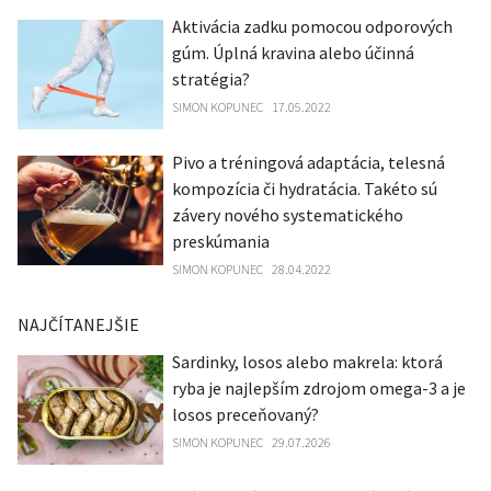
Aktivácia zadku pomocou odporových
gúm. Úplná kravina alebo účinná
stratégia?
SIMON KOPUNEC
17.05.2022
Pivo a tréningová adaptácia, telesná
kompozícia či hydratácia. Takéto sú
závery nového systematického
preskúmania
SIMON KOPUNEC
28.04.2022
NAJČÍTANEJŠIE
Sardinky, losos alebo makrela: ktorá
ryba je najlepším zdrojom omega-3 a je
losos preceňovaný?
SIMON KOPUNEC
29.07.2026