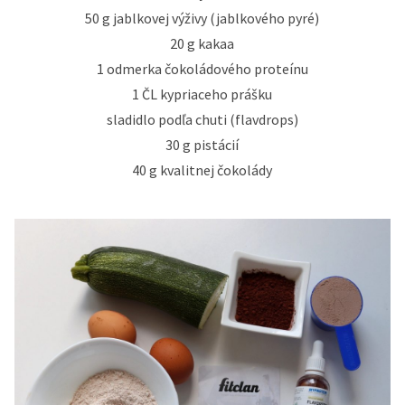
50 g jablkovej výživy (jablkového pyré)
20 g kakaa
1 odmerka čokoládového proteínu
1 ČL kypriaceho prášku
sladidlo podľa chuti (flavdrops)
30 g pistácií
40 g kvalitnej čokolády