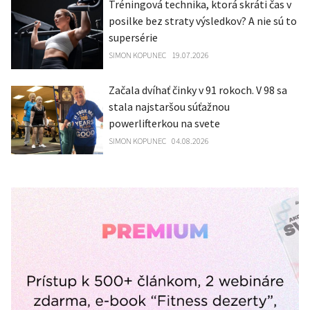
Tréningová technika, ktorá skráti čas v
posilke bez straty výsledkov? A nie sú to
supersérie
SIMON KOPUNEC
19.07.2026
Začala dvíhať činky v 91 rokoch. V 98 sa
stala najstaršou súťažnou
powerlifterkou na svete
SIMON KOPUNEC
04.08.2026