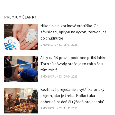
PREMIUM ČLÁNKY
Nikotín a nikotínové vrecúška. Od
závislosti, vplyvu na výkon, zdravie, až
po chudnutie
SIMON KOPUNEC
28.07.2023
Aj ty cvičíš pravdepodobne príliš ľahko.
Toto sú dôvody prečo je to tak a čo s
tým robiť
SIMON KOPUNEC
04.04.2023
Bezhlavé prejedanie a vyšší kalorický
príjem, ako je treba. Koľko tuku
naberieš za deň či týždeň prejedania?
SIMON KOPUNEC
11.12.2022