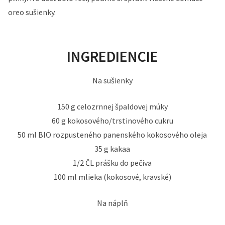
oreo sušienky.
INGREDIENCIE
Na sušienky
150 g celozrnnej špaldovej múky
60 g kokosového/trstinového cukru
50 ml BIO rozpusteného panenského kokosového oleja
35 g kakaa
1/2 ČL prášku do pečiva
100 ml mlieka (kokosové, kravské)
Na náplň