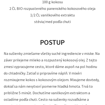
100 g kokosu
2 ČL BIO rozpusteného panenského kokosového oleja
1/2 ČL vanilkového extraktu
stévia/med podľa chuti
POSTUP
Na sušienky zmiešame všetky suché ingrediencie v miske. Na
záver prilejeme mlieko a rozpustený kokosový olej. Z tejto
zmesi vypracujeme cesto, ktoré dáme aspoň na pol hodinu
do chladničky. Zatiaľ si pripravíme náplň. V mixéri
rozmixujeme kokos s kokosovým olejom. Mixujeme dovtedy,
dokiaľ sa nám nevytvorí pomerne hladká hmota. Trvá to
približne 5 minút. Dochutíme vanilkovým extraktom a
osladíme podľa chuti. Cesto na sušienky rozvaľkáme a