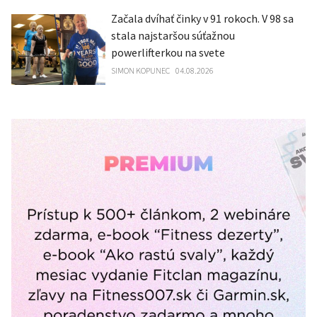
Začala dvíhať činky v 91 rokoch. V 98 sa
stala najstaršou súťažnou
powerlifterkou na svete
SIMON KOPUNEC
04.08.2026