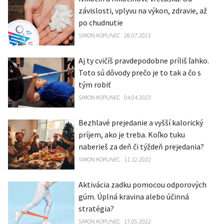
závislosti, vplyvu na výkon, zdravie, až
po chudnutie
SIMON KOPUNEC
28.07.2023
Aj ty cvičíš pravdepodobne príliš ľahko.
Toto sú dôvody prečo je to tak a čo s
tým robiť
SIMON KOPUNEC
04.04.2023
Bezhlavé prejedanie a vyšší kalorický
príjem, ako je treba. Koľko tuku
naberieš za deň či týždeň prejedania?
SIMON KOPUNEC
11.12.2022
Aktivácia zadku pomocou odporových
gúm. Úplná kravina alebo účinná
stratégia?
SIMON KOPUNEC
17.05.2022