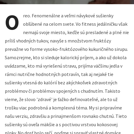
O
reo. Fenomenálne a veľmi návykové sušienky
obľúbené na celom svete. Vo fitness jedálničku však
nemajú svoje miesto, keďže sú presladené a plné nie
príliš vhodných tukov, navyše s množstvom fruktózy
prevažne vo forme vysoko-fruktózového kukuričného sirupu.
Samozrejme, kto si sleduje kalorický príjem, a ako už dokola
uvádzame, kto má vyriešenú stravu, prijíma väčšinu jedla v
rámci nutrične hodnotných potravín, tak aj nejaké tie
sušienky vtesná do kalórií bez akýchkoľvek zdravotných
problémov či problémov spojených s chudnutím. Takisto
vieme, že slovo 'zdravé' je ťažko definovateľné, ale to už
trošku viac podrobná a komplexná téma. My si pripravíme
našu verziu, zdravšiu a prinajmenšom rovnako chutnú. Tieto
sušienky sú oveľa mäkšie a s poctivou vrstvou kokosovej
plnky. No dosť bolo rečí, poďme si spraviť vlastné domáce