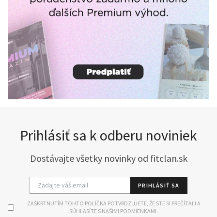
Prihlásiť sa k odberu noviniek
Dostávajte všetky novinky od fitclan.sk
PRIHLÁSIŤ SA
ZAŠKRTNUTÍM TOHTO POLÍČKA POTVRDZUJETE, ŽE STE SI PREČÍTALI A
SÚHLASÍTE S NAŠIMI PODMIENKAMI.