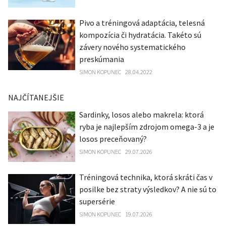
Pivo a tréningová adaptácia, telesná
kompozícia či hydratácia. Takéto sú
závery nového systematického
preskúmania
SIMON KOPUNEC
28.04.2022
NAJČÍTANEJŠIE
Sardinky, losos alebo makrela: ktorá
ryba je najlepším zdrojom omega-3 a je
losos preceňovaný?
SIMON KOPUNEC
29.07.2026
Tréningová technika, ktorá skráti čas v
posilke bez straty výsledkov? A nie sú to
supersérie
SIMON KOPUNEC
19.07.2026