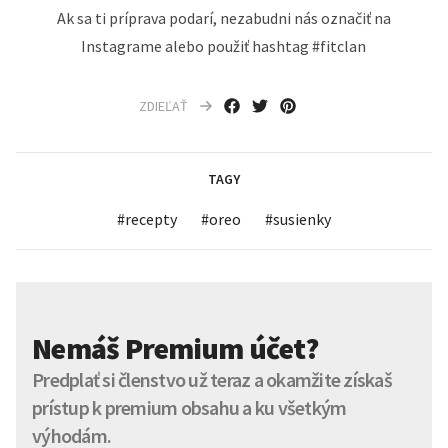
Ak sa ti príprava podarí, nezabudni nás označiť na
Instagrame alebo použiť hashtag #fitclan
ZDIEĽAŤ
TAGY
#
recepty
#
oreo
#
susienky
Nemáš Premium účet?
Predplať si členstvo už teraz a okamžite získaš
prístup k premium obsahu a ku všetkým
výhodám.