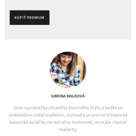
KÚPIŤ PREMIUM
SIMONA MALKOVÁ
Som vyznávačka zdravého životného štýlu a keďže sa
nedokážem vzdať sladkého, rozhodla sa pretvoriť klasické
kalorické koláčiky na nutrične hodnotné, no stále chutné
maškrty.