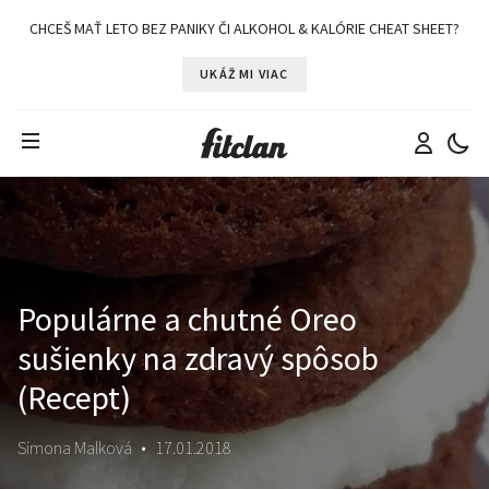
CHCEŠ MAŤ LETO BEZ PANIKY ČI ALKOHOL & KALÓRIE CHEAT SHEET?
UKÁŽ MI VIAC
Populárne a chutné Oreo
sušienky na zdravý spôsob
(Recept)
Simona Malková
•
17.01.2018