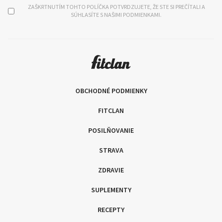
ZAŠKRTNUTÍM TOHTO POLÍČKA POTVRDZUJETE, ŽE STE SI PREČÍTALI A
SÚHLASÍTE S NAŠIMI PODMIENKAMI.
OBCHODNÉ PODMIENKY
FITCLAN
POSILŇOVANIE
STRAVA
ZDRAVIE
SUPLEMENTY
RECEPTY