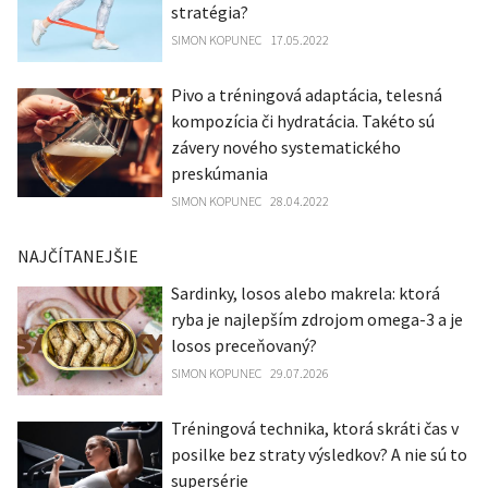
stratégia?
SIMON KOPUNEC
17.05.2022
Pivo a tréningová adaptácia, telesná
kompozícia či hydratácia. Takéto sú
závery nového systematického
preskúmania
SIMON KOPUNEC
28.04.2022
NAJČÍTANEJŠIE
Sardinky, losos alebo makrela: ktorá
ryba je najlepším zdrojom omega-3 a je
losos preceňovaný?
SIMON KOPUNEC
29.07.2026
Tréningová technika, ktorá skráti čas v
posilke bez straty výsledkov? A nie sú to
supersérie