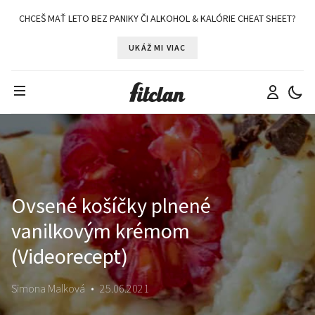
CHCEŠ MAŤ LETO BEZ PANIKY ČI ALKOHOL & KALÓRIE CHEAT SHEET?
UKÁŽ MI VIAC
Ovsené košíčky plnené
vanilkovým krémom
(Videorecept)
Simona Malková
•
25.06.2021