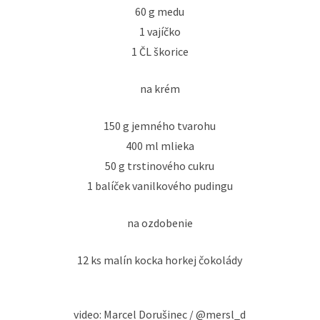
60 g medu
1 vajíčko
1 ČL škorice
na krém
150 g jemného tvarohu
400 ml mlieka
50 g trstinového cukru
1 balíček vanilkového pudingu
na ozdobenie
12 ks malín kocka horkej čokolády
video: Marcel Dorušinec / @mersl_d