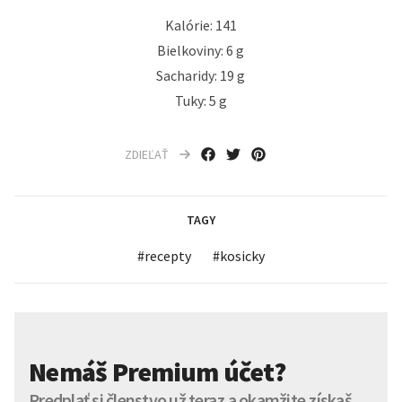
Kalórie: 141
Bielkoviny: 6 g
Sacharidy: 19 g
Tuky: 5 g
ZDIEĽAŤ
TAGY
#
recepty
#
kosicky
Nemáš Premium účet?
Predplať si členstvo už teraz a okamžite získaš