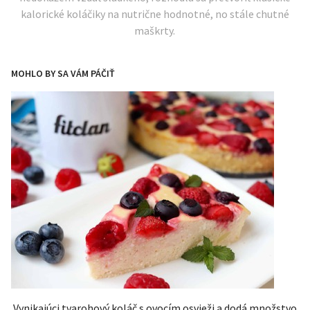
kalorické koláčiky na nutrične hodnotné, no stále chutné
maškrty.
MOHLO BY SA VÁM PÁČIŤ
Vynikajúci tvarohový koláč s ovocím osvieži a dodá množstvo