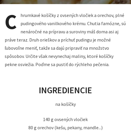
C
hrumkavé košíčky z ovsených vločiek a orechov, plné
pudingového vanilkového krému. Chutia famózne, sú
nenáročné na prípravu a suroviny máš doma asi aj
práve teraz. Druh orieškov a príchuť pudingu je možné
ľubovoľne meniť, takže sa dajú pripraviť na množstvo
spôsobov. Určite však nevynechaj maliny, ktoré košíčky
pekne osviežia. Poďme sa pustiť do rýchleho pečenia.
INGREDIENCIE
na košíčky
140 g ovsených vločiek
80 g orechov (kešu, pekany, mandle...)