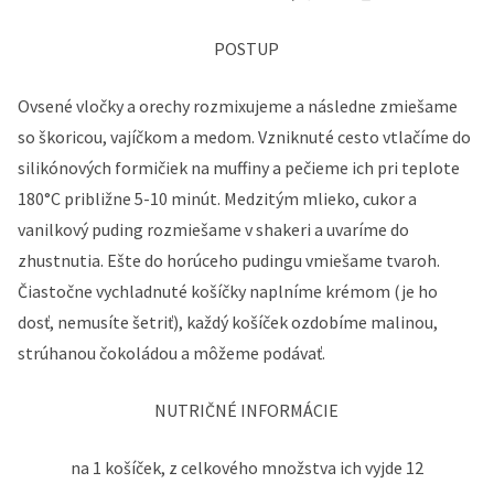
POSTUP
Ovsené vločky a orechy rozmixujeme a následne zmiešame
so škoricou, vajíčkom a medom. Vzniknuté cesto vtlačíme do
silikónových formičiek na muffiny a pečieme ich pri teplote
180°C približne 5-10 minút. Medzitým mlieko, cukor a
vanilkový puding rozmiešame v shakeri a uvaríme do
zhustnutia. Ešte do horúceho pudingu vmiešame tvaroh.
Čiastočne vychladnuté košíčky naplníme krémom (je ho
dosť, nemusíte šetriť), každý košíček ozdobíme malinou,
strúhanou čokoládou a môžeme podávať.
NUTRIČNÉ INFORMÁCIE
na 1 košíček, z celkového množstva ich vyjde 12