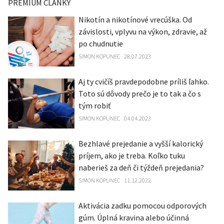
PREMIUM ČLÁNKY
Nikotín a nikotínové vrecúška. Od
závislosti, vplyvu na výkon, zdravie, až
po chudnutie
SIMON KOPUNEC
28.07.2023
Aj ty cvičíš pravdepodobne príliš ľahko.
Toto sú dôvody prečo je to tak a čo s
tým robiť
SIMON KOPUNEC
04.04.2023
Bezhlavé prejedanie a vyšší kalorický
príjem, ako je treba. Koľko tuku
naberieš za deň či týždeň prejedania?
SIMON KOPUNEC
11.12.2022
Aktivácia zadku pomocou odporových
gúm. Úplná kravina alebo účinná