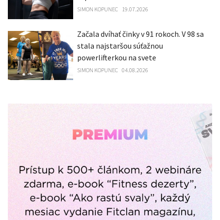
SIMON KOPUNEC
19.07.2026
Začala dvíhať činky v 91 rokoch. V 98 sa
stala najstaršou súťažnou
powerlifterkou na svete
SIMON KOPUNEC
04.08.2026