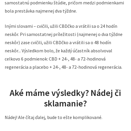
samostatnú podmienku štúdie, pričom medzi podmienkami
bola prestávka najmenej dva týždne.
Inými slovami – cvičili, užili CBDčko a vrátili sa o 24 hodín
neskôr. Pri samostatnej príležitosti (najmenej o dva týždne
neskôr) zase cvičili, užili CBDčko a vrátili sa o 48 hodín
neskôr... Výsledkom bolo, že každý účastník absolvoval
celkovo 6 podmienok: CBD + 24-, 48- a 72-hodinová
regenerácia a placebo + 24-, 48- a 72-hodinová regenerácia.
Aké máme výsledky? Nádej či
sklamanie?
Nádej! Ale čítaj ďalej, bude to ešte komplikované.