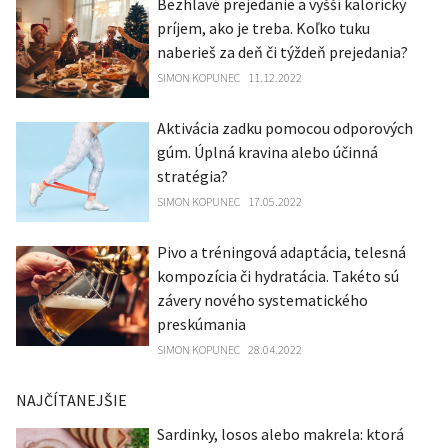
Bezhlavé prejedanie a vyšší kalorický
príjem, ako je treba. Koľko tuku
naberieš za deň či týždeň prejedania?
SIMON KOPUNEC
11.12.2022
Aktivácia zadku pomocou odporových
gúm. Úplná kravina alebo účinná
stratégia?
SIMON KOPUNEC
17.05.2022
Pivo a tréningová adaptácia, telesná
kompozícia či hydratácia. Takéto sú
závery nového systematického
preskúmania
SIMON KOPUNEC
28.04.2022
NAJČÍTANEJŠIE
Sardinky, losos alebo makrela: ktorá