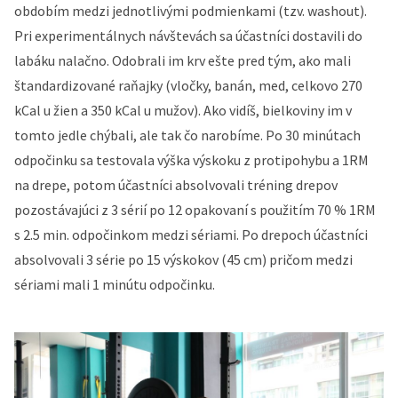
obdobím medzi jednotlivými podmienkami (tzv. washout).
Pri experimentálnych návštevách sa účastníci dostavili do
labáku nalačno. Odobrali im krv ešte pred tým, ako mali
štandardizované raňajky (vločky, banán, med, celkovo 270
kCal u žien a 350 kCal u mužov). Ako vidíš, bielkoviny im v
tomto jedle chýbali, ale tak čo narobíme. Po 30 minútach
odpočinku sa testovala výška výskoku z protipohybu a 1RM
na drepe, potom účastníci absolvovali tréning drepov
pozostávajúci z 3 sérií po 12 opakovaní s použitím 70 % 1RM
s 2.5 min. odpočinkom medzi sériami. Po drepoch účastníci
absolvovali 3 série po 15 výskokov (45 cm) pričom medzi
sériami mali 1 minútu odpočinku.