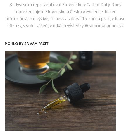
Kedysi som reprezentoval Slovensko v Call of Duty. Dnes
reprezentujem Slovensko a Česko v evidence-based
informáciách o výžive, fitness a zdraví. 15-ročná prax, v hlave
dôkazy, v srdci vášeň, v rukách výsledky. 🌐 simonkopunec.sk
MOHLO BY SA VÁM PÁČIŤ