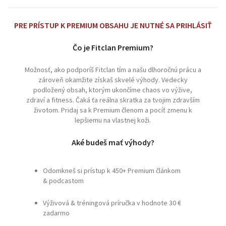
PRE PRÍSTUP K PREMIUM OBSAHU JE NUTNÉ SA PRIHLÁSIŤ
Čo je Fitclan Premium?
Možnosť, ako podporíš Fitclan tím a našu dlhoročnú prácu a
zároveň okamžite získaš skvelé výhody. Vedecky
podložený obsah, ktorým ukončíme chaos vo výžive,
zdraví a fitness. Čaká ťa reálna skratka za tvojim zdravším
životom. Pridaj sa k Premium členom a pocíť zmenu k
lepšiemu na vlastnej koži.
Aké budeš mať výhody?
Odomkneš si prístup k 450+ Premium článkom
& podcastom
Výživová & tréningová príručka v hodnote 30 €
zadarmo