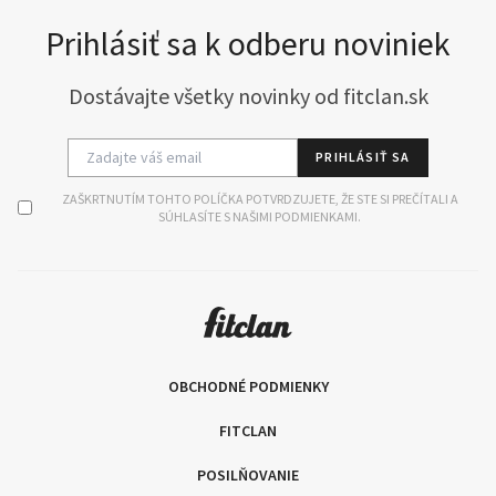
Prihlásiť sa k odberu noviniek
Dostávajte všetky novinky od fitclan.sk
PRIHLÁSIŤ SA
ZAŠKRTNUTÍM TOHTO POLÍČKA POTVRDZUJETE, ŽE STE SI PREČÍTALI A
SÚHLASÍTE S NAŠIMI PODMIENKAMI.
OBCHODNÉ PODMIENKY
FITCLAN
POSILŇOVANIE