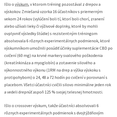
Išlo o
výskum
, v ktorom tréning pozostával z drepov a
výskokov. Zmiešaná vzorka 16 účastníkov s priemerným
vekom 24 rokov (vylúčení boli tí, ktorí boli chorí, zranení
alebo užívali lieky či výživové doplnky, ktoré by mohli
ovplyvniť výsledky štúdie) s rezistentným tréningom
absolvovala 6 rôznych experimentálnych podmienok, ktoré
výskumníkom umožnili posúdiť účinky suplementácie CBD po
cvičení (60 mg) na krvné markery svalového poškodenia
(kreatínkináza a myoglobín) a zotavenie silového a
výkonnostného výkonu (1RM na drep a výška výskoku s
protipohybom) o 24, 48 a 72 hodín po cvičení v porovnaní s
placebom. Všetci účastníci cvičili silovo minimálne jeden rok
a vedeli drepnúť aspoň 125 % svojej telesnej hmotnosti.
Išlo o crossover výskum, takže účastníci absolvovali 6
rôznych experimentálnych podmienok s dvojtýždňovým