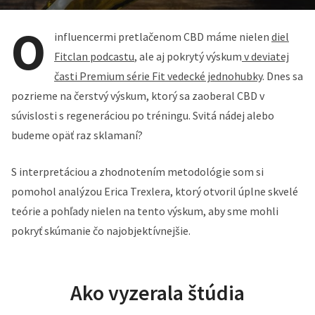
O
influencermi pretlačenom CBD máme nielen
diel
Fitclan podcastu
, ale aj pokrytý výskum
v deviatej
časti Premium série Fit vedecké jednohubky
. Dnes sa
pozrieme na čerstvý výskum, ktorý sa zaoberal CBD v
súvislosti s regeneráciou po tréningu. Svitá nádej alebo
budeme opäť raz sklamaní?
S interpretáciou a zhodnotením metodológie som si
pomohol analýzou Erica Trexlera, ktorý otvoril úplne skvelé
teórie a pohľady nielen na tento výskum, aby sme mohli
pokryť skúmanie čo najobjektívnejšie.
Ako vyzerala štúdia