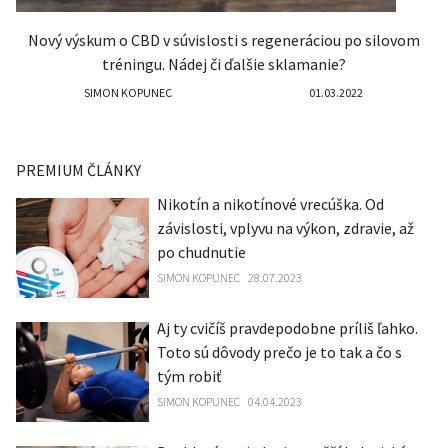
Nový výskum o CBD v súvislosti s regeneráciou po silovom
tréningu. Nádej či ďalšie sklamanie?
SIMON KOPUNEC
01.03.2022
PREMIUM ČLÁNKY
Nikotín a nikotínové vrecúška. Od
závislosti, vplyvu na výkon, zdravie, až
po chudnutie
SIMON KOPUNEC
28.07.2023
Aj ty cvičíš pravdepodobne príliš ľahko.
Toto sú dôvody prečo je to tak a čo s
tým robiť
SIMON KOPUNEC
04.04.2023