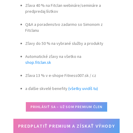
Zľava 40 % na Fitclan webináre/semináre a
predpredaj lístkov
Q&A a poradenstvo zadarmo so Simonom z
Fitclanu
Zľavy do 50 % na vybrané služby a produkty
Automatické zľavy na všetko na
shop.fitclan.sk
Zľava 13 % v e-shope Fitness007.sk / cz
a ďalšie skvelé benefity
(všetky uvidíš tu)
PRIHLÁSIŤ SA – UŽ SOM PREMIUM ČLEN
PREDPLATIŤ PREMIUM A ZÍSKAŤ VÝHODY