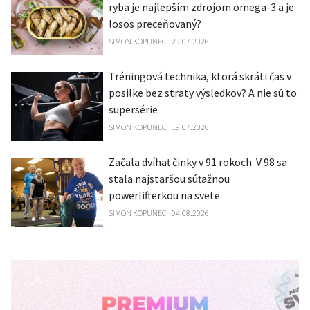
ryba je najlepším zdrojom omega-3 a je
losos preceňovaný?
SIMON KOPUNEC
29.07.2026
Tréningová technika, ktorá skráti čas v
posilke bez straty výsledkov? A nie sú to
supersérie
SIMON KOPUNEC
19.07.2026
Začala dvíhať činky v 91 rokoch. V 98 sa
stala najstaršou súťažnou
powerlifterkou na svete
SIMON KOPUNEC
04.08.2026