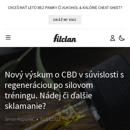
CHCEŠ MAŤ LETO BEZ PANIKY ČI ALKOHOL & KALÓRIE CHEAT SHEET?
UKÁŽ MI VIAC
Nový výskum o CBD v súvislosti s
regeneráciou po silovom
tréningu. Nádej či ďalšie
sklamanie?
Simon Kopunec
•
01.03.2022