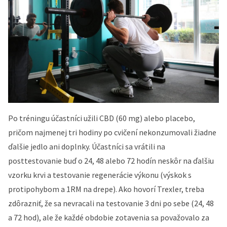
Po tréningu účastníci užili CBD (60 mg) alebo placebo,
pričom najmenej tri hodiny po cvičení nekonzumovali žiadne
ďalšie jedlo ani doplnky. Účastníci sa vrátili na
posttestovanie buď o 24, 48 alebo 72 hodín neskôr na ďalšiu
vzorku krvi a testovanie regenerácie výkonu (výskok s
protipohybom a 1RM na drepe). Ako hovorí Trexler, treba
zdôrazniť, že sa nevracali na testovanie 3 dni po sebe (24, 48
a 72 hod), ale že každé obdobie zotavenia sa považovalo za