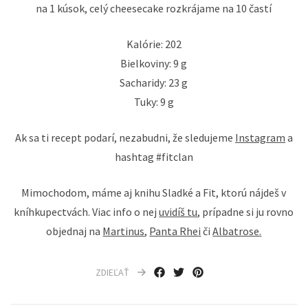
na 1 kúsok, celý cheesecake rozkrájame na 10 častí
Kalórie: 202
Bielkoviny: 9 g
Sacharidy: 23 g
Tuky: 9 g
Ak sa ti recept podarí, nezabudni, že sledujeme
Instagram
a
hashtag #fitclan
Mimochodom, máme aj knihu Sladké a Fit, ktorú nájdeš v
kníhkupectvách. Viac info o nej
uvidíš tu
, prípadne si ju rovno
objednaj na
Martinus
,
Panta Rhei
či
Albatrose.
ZDIEĽAŤ