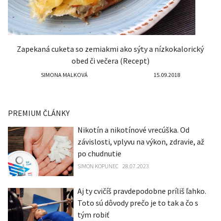
Zapekaná cuketa so zemiakmi ako sýty a nízkokalorický
obed či večera (Recept)
SIMONA MALKOVÁ
15.09.2018
PREMIUM ČLÁNKY
Nikotín a nikotínové vrecúška. Od
závislosti, vplyvu na výkon, zdravie, až
po chudnutie
SIMON KOPUNEC
28.07.2023
Aj ty cvičíš pravdepodobne príliš ľahko.
Toto sú dôvody prečo je to tak a čo s
tým robiť