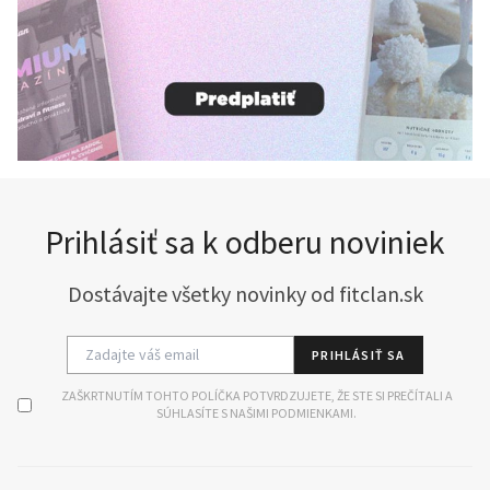
Prihlásiť sa k odberu noviniek
Dostávajte všetky novinky od fitclan.sk
PRIHLÁSIŤ SA
ZAŠKRTNUTÍM TOHTO POLÍČKA POTVRDZUJETE, ŽE STE SI PREČÍTALI A
SÚHLASÍTE S NAŠIMI PODMIENKAMI.