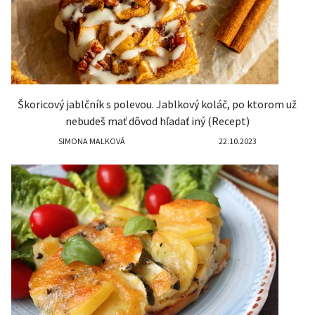
Škoricový jablčník s polevou. Jablkový koláč, po ktorom už
nebudeš mať dôvod hľadať iný (Recept)
SIMONA MALKOVÁ
22.10.2023