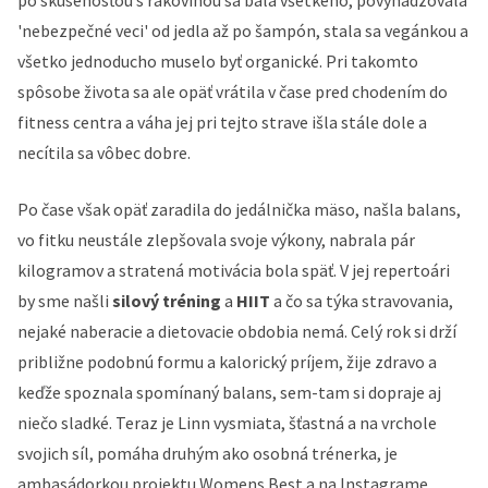
po skúsenosťou s rakovinou sa bála všetkého, povyhadzovala
'nebezpečné veci' od jedla až po šampón, stala sa vegánkou a
všetko jednoducho muselo byť organické. Pri takomto
spôsobe života sa ale opäť vrátila v čase pred chodením do
fitness centra a váha jej pri tejto strave išla stále dole a
necítila sa vôbec dobre.
Po čase však opäť zaradila do jedálnička mäso, našla balans,
vo fitku neustále zlepšovala svoje výkony, nabrala pár
kilogramov a stratená motivácia bola späť. V jej repertoári
by sme našli
silový tréning
a
HIIT
a čo sa týka stravovania,
nejaké naberacie a dietovacie obdobia nemá. Celý rok si drží
približne podobnú formu a kalorický príjem, žije zdravo a
keďže spoznala spomínaný balans, sem-tam si dopraje aj
niečo sladké. Teraz je Linn vysmiata, šťastná a na vrchole
svojich síl, pomáha druhým ako osobná trénerka, je
ambasádorkou projektu Womens Best a na Instagrame