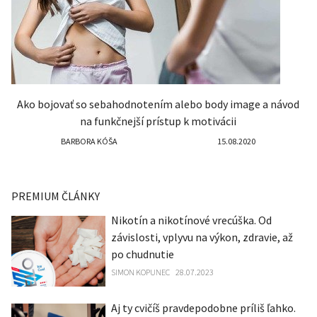
Ako bojovať so sebahodnotením alebo body image a návod
na funkčnejší prístup k motivácii
BARBORA KÓŠA
15.08.2020
PREMIUM ČLÁNKY
Nikotín a nikotínové vrecúška. Od
závislosti, vplyvu na výkon, zdravie, až
po chudnutie
SIMON KOPUNEC
28.07.2023
Aj ty cvičíš pravdepodobne príliš ľahko.