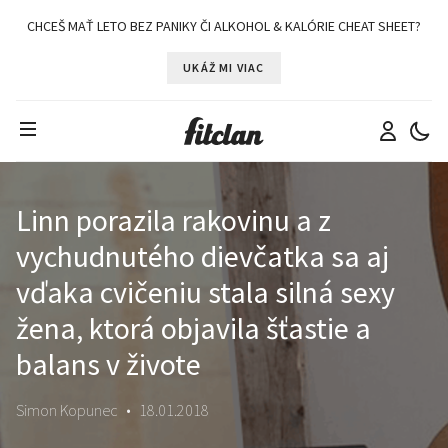
CHCEŠ MAŤ LETO BEZ PANIKY ČI ALKOHOL & KALÓRIE CHEAT SHEET?
UKÁŽ MI VIAC
Linn porazila rakovinu a z
vychudnutého dievčatka sa aj
vďaka cvičeniu stala silná sexy
žena, ktorá objavila šťastie a
balans v živote
Simon Kopunec
•
18.01.2018