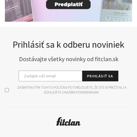
Prihlásiť sa k odberu noviniek
Dostávajte všetky novinky od fitclan.sk
PRIHLÁSIŤ SA
ZAŠKRTNUTÍM TOHTO POLÍČKA POTVRDZUJETE, ŽE STE SI PREČÍTALI A
SÚHLASÍTE S NAŠIMI PODMIENKAMI.