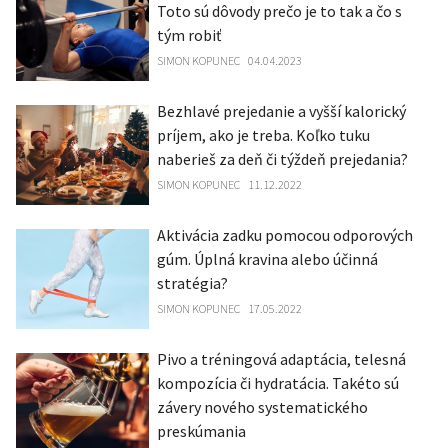
Toto sú dôvody prečo je to tak a čo s
tým robiť
SIMON KOPUNEC
04.04.2023
Bezhlavé prejedanie a vyšší kalorický
príjem, ako je treba. Koľko tuku
naberieš za deň či týždeň prejedania?
SIMON KOPUNEC
11.12.2022
Aktivácia zadku pomocou odporových
gúm. Úplná kravina alebo účinná
stratégia?
SIMON KOPUNEC
17.05.2022
Pivo a tréningová adaptácia, telesná
kompozícia či hydratácia. Takéto sú
závery nového systematického
preskúmania