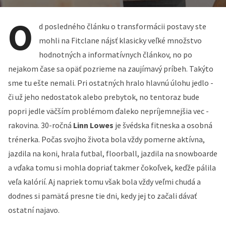
O
d posledného článku o transformácii postavy ste
mohli na Fitclane nájsť klasicky veľké množstvo
hodnotných a informatívnych článkov, no po
nejakom čase sa opäť pozrieme na zaujímavý príbeh. Takýto
sme tu ešte nemali. Pri ostatných hralo hlavnú úlohu jedlo -
či už jeho nedostatok alebo prebytok, no tentoraz bude
popri jedle väčším problémom ďaleko nepríjemnejšia vec -
rakovina. 30-ročná
Linn Lowes
je švédska fitneska a osobná
trénerka. Počas svojho života bola vždy pomerne aktívna,
jazdila na koni, hrala futbal, floorball, jazdila na snowboarde
a vďaka tomu si mohla dopriať takmer čokoľvek, keďže pálila
veľa kalórií. Aj napriek tomu však bola vždy veľmi chudá a
dodnes si pamätá presne tie dni, kedy jej to začali dávať
ostatní najavo.