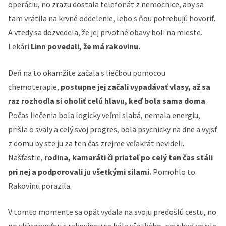
operáciu, no zrazu dostala telefonát z nemocnice, aby sa
tam vrátila na krvné oddelenie, lebo s ňou potrebujú hovoriť.
A vtedy sa dozvedela, že jej prvotné obavy boli na mieste.
Lekári
Linn povedali, že má rakovinu.
Deň na to okamžite začala s liečbou pomocou
chemoterapie,
postupne jej začali vypadávať vlasy, až sa
raz rozhodla si oholiť celú hlavu, keď bola sama doma
.
Počas liečenia bola logicky veľmi slabá, nemala energiu,
prišla o svaly a celý svoj progres, bola psychicky na dne a vyjsť
z domu by ste ju za ten čas zrejme veľakrát nevideli.
Našťastie,
rodina, kamaráti či priateľ po celý ten čas stáli
pri nej a podporovali ju všetkými silami.
Pomohlo to.
Rakovinu porazila.
V tomto momente sa opäť vydala na svoju predošlú cestu, no