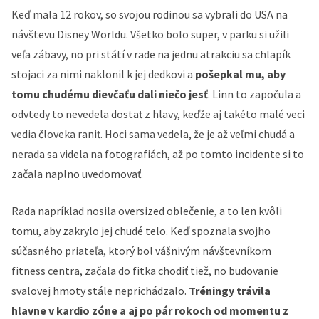
Keď mala 12 rokov, so svojou rodinou sa vybrali do USA na
návštevu Disney Worldu. Všetko bolo super, v parku si užili
veľa zábavy, no pri státí v rade na jednu atrakciu sa chlapík
stojaci za nimi naklonil k jej dedkovi a
pošepkal mu, aby
tomu chudému dievčaťu dali niečo jesť
. Linn to započula a
odvtedy to nevedela dostať z hlavy, keďže aj takéto malé veci
vedia človeka raniť. Hoci sama vedela, že je až veľmi chudá a
nerada sa videla na fotografiách, až po tomto incidente si to
začala naplno uvedomovať.
Rada napríklad nosila oversized oblečenie, a to len kvôli
tomu, aby zakrylo jej chudé telo. Keď spoznala svojho
súčasného priateľa, ktorý bol vášnivým návštevníkom
fitness centra, začala do fitka chodiť tiež, no budovanie
svalovej hmoty stále neprichádzalo.
Tréningy trávila
hlavne v kardio zóne a aj po pár rokoch od momentu z