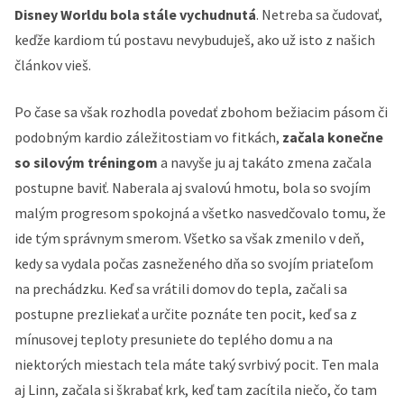
Disney Worldu bola stále vychudnutá
. Netreba sa čudovať,
keďže kardiom tú postavu nevybuduješ, ako už isto z našich
článkov vieš.
Po čase sa však rozhodla povedať zbohom bežiacim pásom či
podobným kardio záležitostiam vo fitkách,
začala konečne
so silovým tréningom
a navyše ju aj takáto zmena začala
postupne baviť. Naberala aj svalovú hmotu, bola so svojím
malým progresom spokojná a všetko nasvedčovalo tomu, že
ide tým správnym smerom. Všetko sa však zmenilo v deň,
kedy sa vydala počas zasneženého dňa so svojím priateľom
na prechádzku. Keď sa vrátili domov do tepla, začali sa
postupne prezliekať a určite poznáte ten pocit, keď sa z
mínusovej teploty presuniete do teplého domu a na
niektorých miestach tela máte taký svrbivý pocit. Ten mala
aj Linn, začala si škrabať krk, keď tam zacítila niečo, čo tam