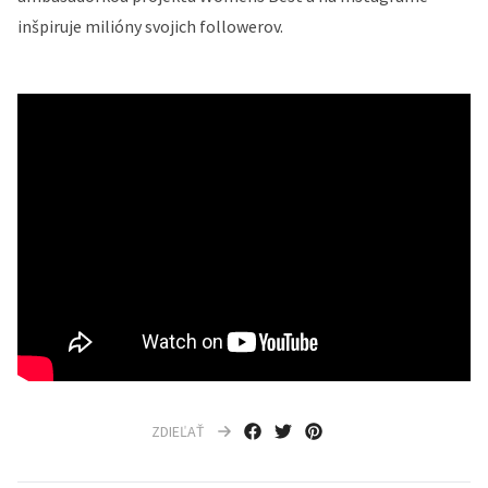
inšpiruje milióny svojich followerov.
ZDIEĽAŤ