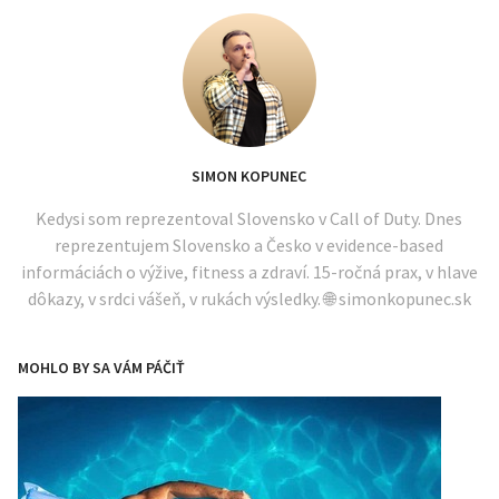
SIMON KOPUNEC
Kedysi som reprezentoval Slovensko v Call of Duty. Dnes
reprezentujem Slovensko a Česko v evidence-based
informáciách o výžive, fitness a zdraví. 15-ročná prax, v hlave
dôkazy, v srdci vášeň, v rukách výsledky. 🌐 simonkopunec.sk
MOHLO BY SA VÁM PÁČIŤ