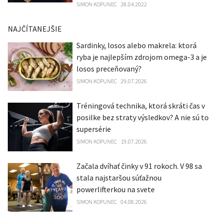
SIMON KOPUNEC
28.04.2022
NAJČÍTANEJŠIE
Sardinky, losos alebo makrela: ktorá
ryba je najlepším zdrojom omega-3 a je
losos preceňovaný?
SIMON KOPUNEC
29.07.2026
Tréningová technika, ktorá skráti čas v
posilke bez straty výsledkov? A nie sú to
supersérie
SIMON KOPUNEC
19.07.2026
Začala dvíhať činky v 91 rokoch. V 98 sa
stala najstaršou súťažnou
powerlifterkou na svete
SIMON KOPUNEC
04.08.2026