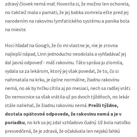
zdravý človek nemá mať. Hovorila si, že možno len ochorela,
no taktiež mala v pamäti, že jej babka zomrela ešte pred jej
narodením na rakovinu lymfatického systému a panika bola
na mieste.
Hoci hľadať na Googli, že čo mi vlastne je, nie je zrovna
najlepší nápad, Linn jednoducho neodolala a vyhľadávač jej
dal jasnú odpoveď - máš rakovinu. Táto správa ju zlomila,
vydala sa za lekárom, ktorý jej však povedal, že to, čo si
nahmatala na krku, je úplne normálne, žiadnu rakovinu
nemá, no ak by hrčku cítila aj po mesiaci, nech sa radšej vráti.
Do nemocnice sa však vrátila už po dvoch týždňoch, no lekár
stále naliehal, že žiadnu rakovinu nemá.
Prešli týždne,
dostala opätovné odpovede, že rakovinu nemá a je v
poriadku
, no krk sa jej zdal vzhľadovo čudný. Už bola natoľko
presvedčená, že je zdravá, že očakávala len nejakú ľahkú