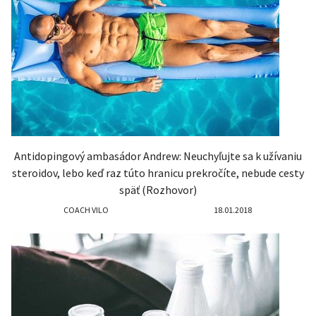
Antidopingový ambasádor Andrew: Neuchyľujte sa k užívaniu
steroidov, lebo keď raz túto hranicu prekročíte, nebude cesty
späť (Rozhovor)
COACH VILO
18.01.2018