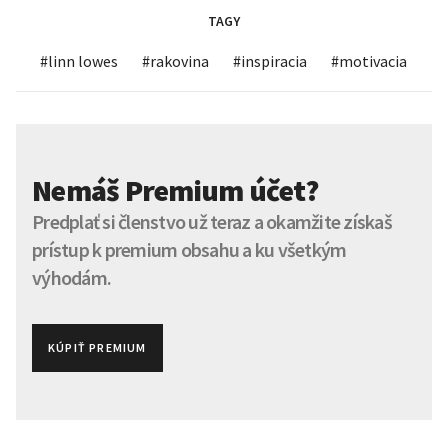
TAGY
#
linn lowes
#
rakovina
#
inspiracia
#
motivacia
Nemáš Premium účet?
Predplať si členstvo už teraz a okamžite získaš
prístup k premium obsahu a ku všetkým
výhodám.
KÚPIŤ PREMIUM