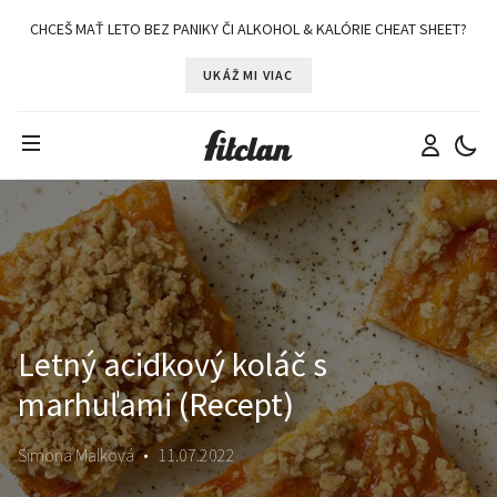
CHCEŠ MAŤ LETO BEZ PANIKY ČI ALKOHOL & KALÓRIE CHEAT SHEET?
UKÁŽ MI VIAC
Letný acidkový koláč s
marhuľami (Recept)
Simona Malková
•
11.07.2022