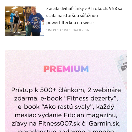
Začala dvíhať činky v 91 rokoch. V 98 sa
stala najstaršou súťažnou
powerlifterkou na svete
SIMON KOPUNEC
04.08.2026