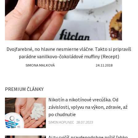
Dvojfarebné, no hlavne nesmierne vláčne. Takto si pripravíš
parádne vanilkovo-čokoládové muffiny (Recept)
SIMONA MALKOVÁ
24.11.2018
PREMIUM ČLÁNKY
Nikotín a nikotínové vrecúška. Od
závislosti, vplyvu na výkon, zdravie, až
po chudnutie
SIMON KOPUNEC
28.07.2023
Aj ty cvičíš pravdepodobne príliš ľahko.