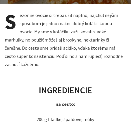
S
ezónne ovocie si treba užiť naplno, najchutnejším
spôsobom je jednoznačne dobrý koláč s kopou
ovocia. My sme v koláčiku zužitkovali sladké
marhuľky
, no použiť môžeš aj broskyne, nektarinky či
čerešne. Do cesta sme pridali acidko, vďaka ktorému má
cesto super konzistenciu. Poď si ho s nami upiecť, rozhodne
zachutí každému.
INGREDIENCIE
na cesto:
200 g hladkej špaldovej múky