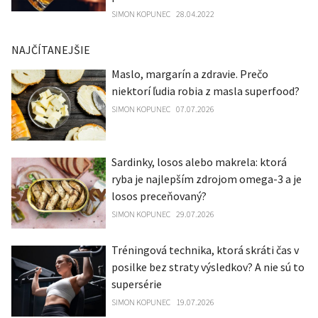
SIMON KOPUNEC
28.04.2022
NAJČÍTANEJŠIE
Maslo, margarín a zdravie. Prečo
niektorí ľudia robia z masla superfood?
SIMON KOPUNEC
07.07.2026
Sardinky, losos alebo makrela: ktorá
ryba je najlepším zdrojom omega-3 a je
losos preceňovaný?
SIMON KOPUNEC
29.07.2026
Tréningová technika, ktorá skráti čas v
posilke bez straty výsledkov? A nie sú to
supersérie
SIMON KOPUNEC
19.07.2026