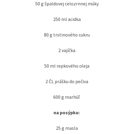
50 g špaldovej celozrnnej múky
250 ml acidka
80 g trstinového cukru
2 vajíčka
50 ml repkového oleja
2 ČL prášku do pečiva
600 g marhúľ
na posýpku:
25 g masla