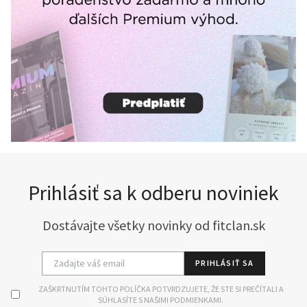
Prihlásiť sa k odberu noviniek
Dostávajte všetky novinky od fitclan.sk
PRIHLÁSIŤ SA
ZAŠKRTNUTÍM TOHTO POLÍČKA POTVRDZUJETE, ŽE STE SI PREČÍTALI A
SÚHLASÍTE S NAŠIMI PODMIENKAMI.