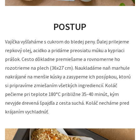
POSTUP
Vajíčka vyšľaháme s cukrom do bledej peny. Ďalej prilejeme
repkový olej, acidko a pridáme preosiatu múku a kypriaci
prášok. Cesto dôkladne premiešame a rovnomerne ho
rozotrieme na plech (36x27 cm). Naukladáme naň marhule
nakrájané na menšie kúsky a zasypeme ich posýpkou, ktorú
si pripravíme zmiešaním všetkých ingrediencií. Koláč
pečieme pri teplote 180°C približne 35-40 minút, kým
nevyjde drevená špajdľa z cesta suchá. Koláč necháme pred
krájaním vychladnúť.