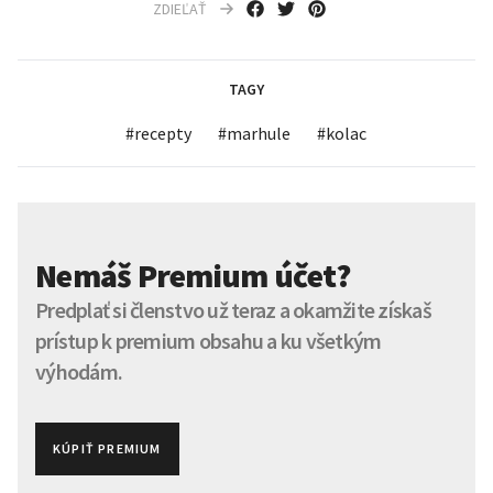
ZDIEĽAŤ
TAGY
#
recepty
#
marhule
#
kolac
Nemáš Premium účet?
Predplať si členstvo už teraz a okamžite získaš
prístup k premium obsahu a ku všetkým
výhodám.
KÚPIŤ PREMIUM