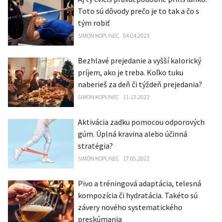
Toto sú dôvody prečo je to tak a čo s
tým robiť
SIMON KOPUNEC
04.04.2023
Bezhlavé prejedanie a vyšší kalorický
príjem, ako je treba. Koľko tuku
naberieš za deň či týždeň prejedania?
SIMON KOPUNEC
11.12.2022
Aktivácia zadku pomocou odporových
gúm. Úplná kravina alebo účinná
stratégia?
SIMON KOPUNEC
17.05.2022
Pivo a tréningová adaptácia, telesná
kompozícia či hydratácia. Takéto sú
závery nového systematického
preskúmania