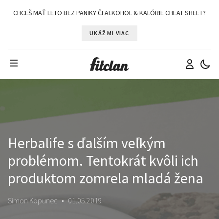
CHCEŠ MAŤ LETO BEZ PANIKY ČI ALKOHOL & KALÓRIE CHEAT SHEET?
UKÁŽ MI VIAC
Herbalife s ďalším veľkým
problémom. Tentokrát kvôli ich
produktom zomrela mladá žena
Simon Kopunec
•
01.05.2019