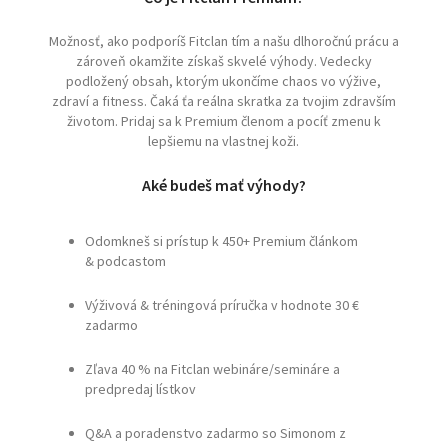
Možnosť, ako podporíš Fitclan tím a našu dlhoročnú prácu a
zároveň okamžite získaš skvelé výhody. Vedecky
podložený obsah, ktorým ukončíme chaos vo výžive,
zdraví a fitness. Čaká ťa reálna skratka za tvojim zdravším
životom. Pridaj sa k Premium členom a pocíť zmenu k
lepšiemu na vlastnej koži.
Aké budeš mať výhody?
Odomkneš si prístup k 450+ Premium článkom
& podcastom
Výživová & tréningová príručka v hodnote 30 €
zadarmo
Zľava 40 % na Fitclan webináre/semináre a
predpredaj lístkov
Q&A a poradenstvo zadarmo so Simonom z