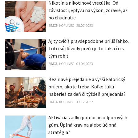
Nikotín a nikotínové vrecúška. Od
závislosti, vplyvu na výkon, zdravie, až
po chudnutie
SIMON KOPUNEC
28.07.2023
Aj ty cvičíš pravdepodobne príliš ľahko.
Toto sú dôvody prečo je to tak a čo s
tým robiť
SIMON KOPUNEC
04.04.2023
Bezhlavé prejedanie a vyšší kalorický
príjem, ako je treba. Koľko tuku
naberieš za deň či týždeň prejedania?
SIMON KOPUNEC
11.12.2022
Aktivácia zadku pomocou odporových
gúm. Úplná kravina alebo účinná
stratégia?