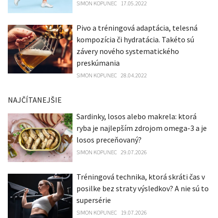
SIMON KOPUNEC
17.05.2022
Pivo a tréningová adaptácia, telesná
kompozícia či hydratácia. Takéto sú
závery nového systematického
preskúmania
SIMON KOPUNEC
28.04.2022
NAJČÍTANEJŠIE
Sardinky, losos alebo makrela: ktorá
ryba je najlepším zdrojom omega-3 a je
losos preceňovaný?
SIMON KOPUNEC
29.07.2026
Tréningová technika, ktorá skráti čas v
posilke bez straty výsledkov? A nie sú to
supersérie
SIMON KOPUNEC
19.07.2026