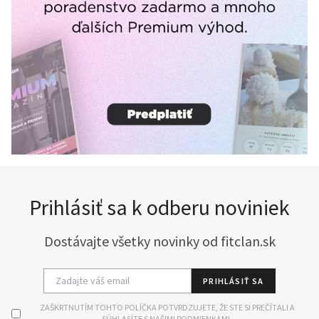
Prihlásiť sa k odberu noviniek
Dostávajte všetky novinky od fitclan.sk
PRIHLÁSIŤ SA
ZAŠKRTNUTÍM TOHTO POLÍČKA POTVRDZUJETE, ŽE STE SI PREČÍTALI A
SÚHLASÍTE S NAŠIMI PODMIENKAMI.