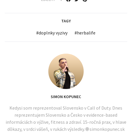
TAGY
#
doplnky vyzivy
#
herbalife
SIMON KOPUNEC
Kedysi som reprezentoval Slovensko v Call of Duty. Dnes
reprezentujem Slovensko a Česko v evidence-based
informáciách o výžive, fitness a zdraví. 15-ročná prax, v hlave
dôkazy, v srdci vášeň, v rukách výsledky. 🌐 simonkopunec.sk