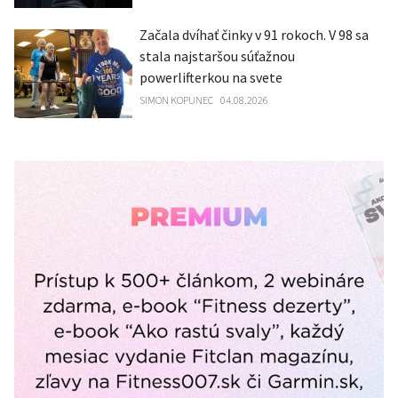
Začala dvíhať činky v 91 rokoch. V 98 sa
stala najstaršou súťažnou
powerlifterkou na svete
SIMON KOPUNEC
04.08.2026