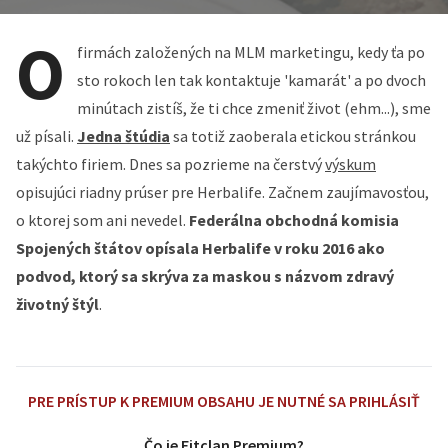
O
firmách založených na MLM marketingu, kedy ťa po
sto rokoch len tak kontaktuje 'kamarát' a po dvoch
minútach zistíš, že ti chce zmeniť život (ehm...), sme
už písali.
Jedna štúdia
sa totiž zaoberala etickou stránkou
takýchto firiem. Dnes sa pozrieme na čerstvý
výskum
opisujúci riadny prúser pre Herbalife. Začnem zaujímavosťou,
o ktorej som ani nevedel.
Federálna obchodná komisia
Spojených štátov opísala Herbalife v roku 2016 ako
podvod, ktorý sa skrýva za maskou s názvom zdravý
životný štýl
.
PRE PRÍSTUP K PREMIUM OBSAHU JE NUTNÉ SA PRIHLÁSIŤ
Čo je Fitclan Premium?