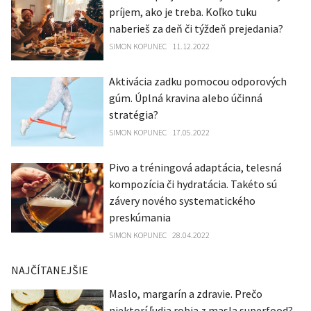
príjem, ako je treba. Koľko tuku
naberieš za deň či týždeň prejedania?
SIMON KOPUNEC
11.12.2022
Aktivácia zadku pomocou odporových
gúm. Úplná kravina alebo účinná
stratégia?
SIMON KOPUNEC
17.05.2022
Pivo a tréningová adaptácia, telesná
kompozícia či hydratácia. Takéto sú
závery nového systematického
preskúmania
SIMON KOPUNEC
28.04.2022
NAJČÍTANEJŠIE
Maslo, margarín a zdravie. Prečo
niektorí ľudia robia z masla superfood?