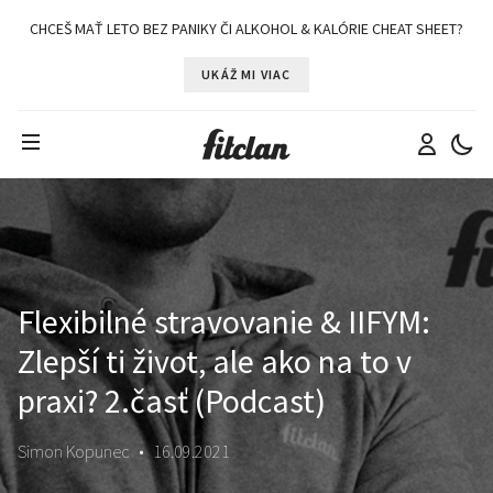
CHCEŠ MAŤ LETO BEZ PANIKY ČI ALKOHOL & KALÓRIE CHEAT SHEET?
UKÁŽ MI VIAC
Flexibilné stravovanie & IIFYM:
Zlepší ti život, ale ako na to v
praxi? 2.časť (Podcast)
Simon Kopunec
•
16.09.2021