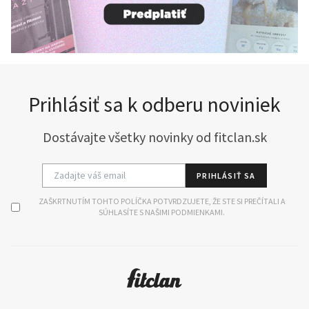
Prihlásiť sa k odberu noviniek
Dostávajte všetky novinky od fitclan.sk
PRIHLÁSIŤ SA
ZAŠKRTNUTÍM TOHTO POLÍČKA POTVRDZUJETE, ŽE STE SI PREČÍTALI A
SÚHLASÍTE S NAŠIMI PODMIENKAMI.