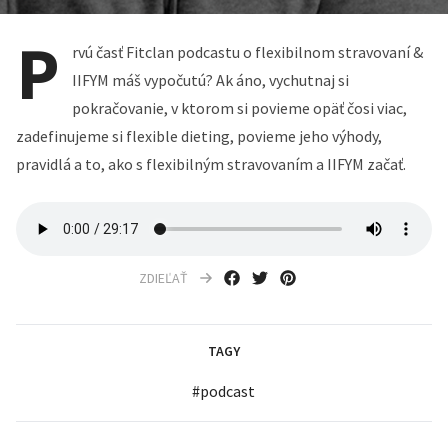
P
rvú časť Fitclan podcastu o flexibilnom stravovaní &
IIFYM máš vypočutú? Ak áno, vychutnaj si
pokračovanie, v ktorom si povieme opäť čosi viac,
zadefinujeme si flexible dieting, povieme jeho výhody,
pravidlá a to, ako s flexibilným stravovaním a IIFYM začať.
ZDIEĽAŤ
TAGY
#
podcast