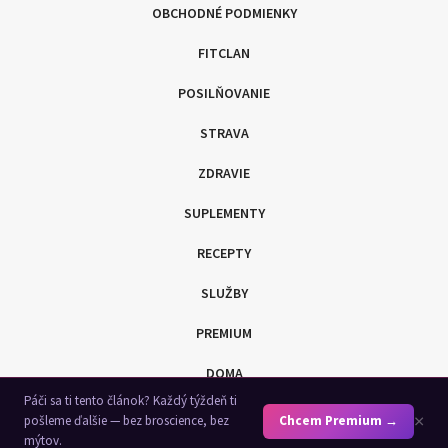
OBCHODNÉ PODMIENKY
FITCLAN
POSILŇOVANIE
STRAVA
ZDRAVIE
SUPLEMENTY
RECEPTY
SLUŽBY
PREMIUM
DOMA
Páči sa ti tento článok? Každý týždeň ti
SHOP
×
pošleme ďalšie — bez broscience, bez
Chcem Premium →
mýtov.