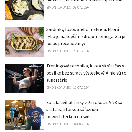
SIMON KOPUNEC
07.07.2026
Sardinky, losos alebo makrela: ktorá
ryba je najlepším zdrojom omega-3 a je
losos preceňovaný?
SIMON KOPUNEC
29.07.2026
Tréningová technika, ktorá skráti čas v
posilke bez straty výsledkov? A nie sú to
supersérie
SIMON KOPUNEC
19.07.2026
Začala dvíhať činky v 91 rokoch. V 98 sa
stala najstaršou súťažnou
powerlifterkou na svete
SIMON KOPUNEC
04.08.2026