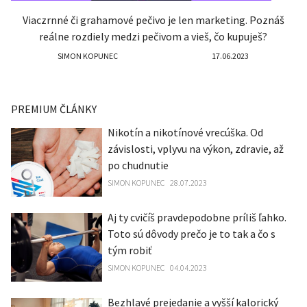
Viaczrnné či grahamové pečivo je len marketing. Poznáš
reálne rozdiely medzi pečivom a vieš, čo kupuješ?
SIMON KOPUNEC
17.06.2023
PREMIUM ČLÁNKY
Nikotín a nikotínové vrecúška. Od
závislosti, vplyvu na výkon, zdravie, až
po chudnutie
SIMON KOPUNEC
28.07.2023
Aj ty cvičíš pravdepodobne príliš ľahko.
Toto sú dôvody prečo je to tak a čo s
tým robiť
SIMON KOPUNEC
04.04.2023
Bezhlavé prejedanie a vyšší kalorický