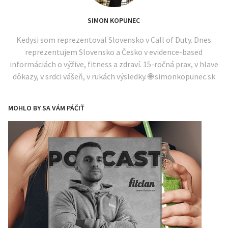
SIMON KOPUNEC
Kedysi som reprezentoval Slovensko v Call of Duty. Dnes
reprezentujem Slovensko a Česko v evidence-based
informáciách o výžive, fitness a zdraví. 15-ročná prax, v hlave
dôkazy, v srdci vášeň, v rukách výsledky. 🌐 simonkopunec.sk
MOHLO BY SA VÁM PÁČIŤ