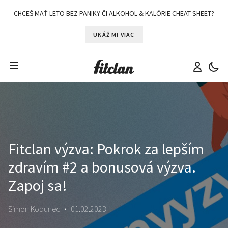
CHCEŠ MAŤ LETO BEZ PANIKY ČI ALKOHOL & KALÓRIE CHEAT SHEET?
UKÁŽ MI VIAC
Fitclan výzva: Pokrok za lepším
zdravím #2 a bonusová výzva.
Zapoj sa!
Simon Kopunec
•
01.02.2023