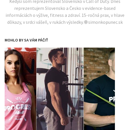
Kedysi som reprezentoval Slovensko v Call of Duty. Dnes
reprezentujem Slovensko a Česko v evidence-based
informáciách o výžive, fitness a zdraví. 15-ročná prax, v hlave
dôkazy, v srdci vášeň, v rukách výsledky. 🌐 simonkopunec.sk
MOHLO BY SA VÁM PÁČIŤ