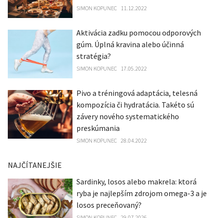
SIMON KOPUNEC
11.12.2022
Aktivácia zadku pomocou odporových
gúm. Úplná kravina alebo účinná
stratégia?
SIMON KOPUNEC
17.05.2022
Pivo a tréningová adaptácia, telesná
kompozícia či hydratácia. Takéto sú
závery nového systematického
preskúmania
SIMON KOPUNEC
28.04.2022
NAJČÍTANEJŠIE
Sardinky, losos alebo makrela: ktorá
ryba je najlepším zdrojom omega-3 a je
losos preceňovaný?
SIMON KOPUNEC
29.07.2026