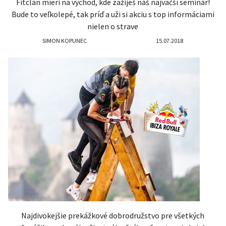
Fitclan mieri na východ, kde zažiješ náš najväčší seminár!
Bude to veľkolepé, tak príď a uži si akciu s top informáciami
nielen o strave
SIMON KOPUNEC
15.07.2018
Najdivokejšie prekážkové dobrodružstvo pre všetkých