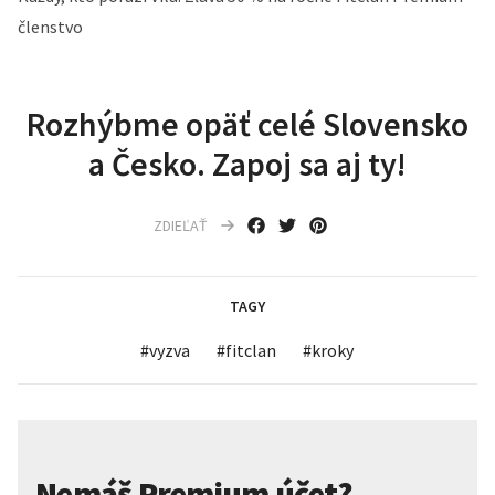
členstvo
Rozhýbme opäť celé Slovensko
a Česko. Zapoj sa aj ty!
ZDIEĽAŤ
TAGY
#
vyzva
#
fitclan
#
kroky
Nemáš Premium účet?