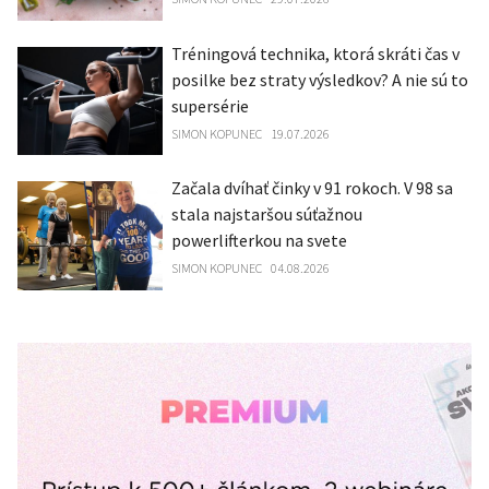
Tréningová technika, ktorá skráti čas v
posilke bez straty výsledkov? A nie sú to
supersérie
SIMON KOPUNEC
19.07.2026
Začala dvíhať činky v 91 rokoch. V 98 sa
stala najstaršou súťažnou
powerlifterkou na svete
SIMON KOPUNEC
04.08.2026