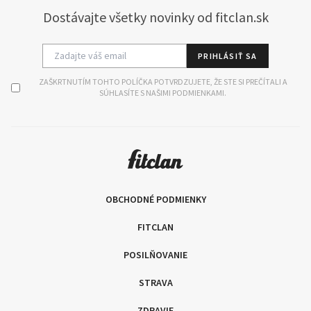
Dostávajte všetky novinky od fitclan.sk
PRIHLÁSIŤ SA
ZAŠKRTNUTÍM TOHTO POLÍČKA POTVRDZUJETE, ŽE STE SI PREČÍTALI A
SÚHLASÍTE S NAŠIMI PODMIENKAMI.
OBCHODNÉ PODMIENKY
FITCLAN
POSILŇOVANIE
STRAVA
ZDRAVIE