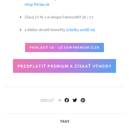
shop.fitclan.sk
Zľava 13 % v e-shope Fitness007.sk / cz
a ďalšie skvelé benefity
(všetky uvidíš tu)
PRIHLÁSIŤ SA – UŽ SOM PREMIUM ČLEN
PREDPLATIŤ PREMIUM A ZÍSKAŤ VÝHODY
ZDIEĽAŤ
TAGY