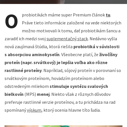
O
probiotikách máme super Premium článok
tu
.
Práve tieto informácie založené na vede niektorých
možno motivovali k tomu, dať probiotikám šancu a
zaradiť ich medzi svoj
suplementačný stack
. Nedávno vyšla
nová zaujímavá štúdia, ktorá riešila
probiotiká v súvislosti
s absorpciou aminokyselín
. Všeobecne platí, že
živočíšny
proteín (napr. srvátkový) je lepšia voľba ako rôzne
rastlinné proteíny
. Napríklad, sójový proteín v porovnaní so
srvátkovým proteínom, hovädzím proteínom alebo
odstredeným mliekom
stimuluje syntézu svalových
bielkovín
(MPS)
menej
. Niekto však z rôznych dôvodov
preferuje rastlinné verzie proteínov, a tu prichádza na rad
spomínaný
výskum
, ktorý ocenia hlavne títo ľudia.