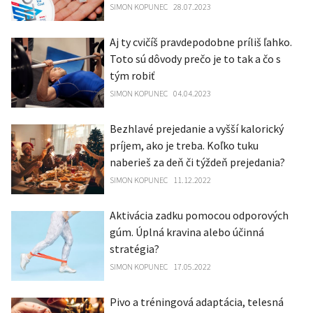
SIMON KOPUNEC
28.07.2023
Aj ty cvičíš pravdepodobne príliš ľahko.
Toto sú dôvody prečo je to tak a čo s
tým robiť
SIMON KOPUNEC
04.04.2023
Bezhlavé prejedanie a vyšší kalorický
príjem, ako je treba. Koľko tuku
naberieš za deň či týždeň prejedania?
SIMON KOPUNEC
11.12.2022
Aktivácia zadku pomocou odporových
gúm. Úplná kravina alebo účinná
stratégia?
SIMON KOPUNEC
17.05.2022
Pivo a tréningová adaptácia, telesná