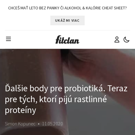
CHCEŠ MAŤ LETO BEZ PANIKY ČI ALKOHOL & KALÓRIE CHEAT SHEET?
UKÁŽ MI VIAC
Ďalšie body pre probiotiká. Teraz
pre tých, ktorí pijú rastlinné
proteíny
Simon Kopunec
•
11.05.2020