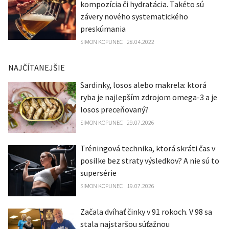
kompozícia či hydratácia. Takéto sú
závery nového systematického
preskúmania
SIMON KOPUNEC
28.04.2022
NAJČÍTANEJŠIE
Sardinky, losos alebo makrela: ktorá
ryba je najlepším zdrojom omega-3 a je
losos preceňovaný?
SIMON KOPUNEC
29.07.2026
Tréningová technika, ktorá skráti čas v
posilke bez straty výsledkov? A nie sú to
supersérie
SIMON KOPUNEC
19.07.2026
Začala dvíhať činky v 91 rokoch. V 98 sa
stala najstaršou súťažnou