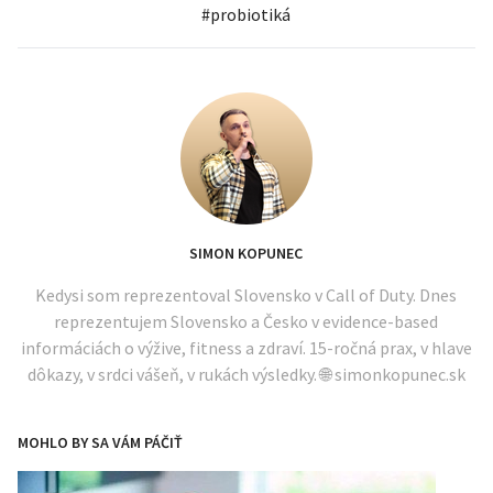
#
probiotiká
SIMON KOPUNEC
Kedysi som reprezentoval Slovensko v Call of Duty. Dnes
reprezentujem Slovensko a Česko v evidence-based
informáciách o výžive, fitness a zdraví. 15-ročná prax, v hlave
dôkazy, v srdci vášeň, v rukách výsledky. 🌐 simonkopunec.sk
MOHLO BY SA VÁM PÁČIŤ