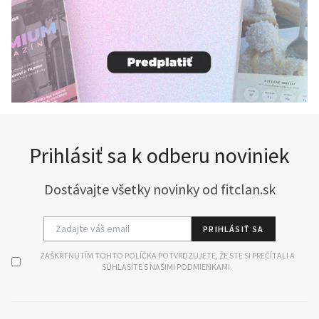
Prihlásiť sa k odberu noviniek
Dostávajte všetky novinky od fitclan.sk
PRIHLÁSIŤ SA
ZAŠKRTNUTÍM TOHTO POLÍČKA POTVRDZUJETE, ŽE STE SI PREČÍTALI A
SÚHLASÍTE S NAŠIMI PODMIENKAMI.