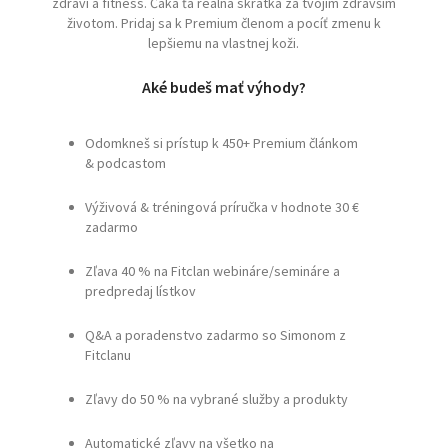
zdraví a fitness. Čaká ťa reálna skratka za tvojim zdravším
životom. Pridaj sa k Premium členom a pocíť zmenu k
lepšiemu na vlastnej koži.
Aké budeš mať výhody?
Odomkneš si prístup k 450+ Premium článkom
& podcastom
Výživová & tréningová príručka v hodnote 30 €
zadarmo
Zľava 40 % na Fitclan webináre/semináre a
predpredaj lístkov
Q&A a poradenstvo zadarmo so Simonom z
Fitclanu
Zľavy do 50 % na vybrané služby a produkty
Automatické zľavy na všetko na