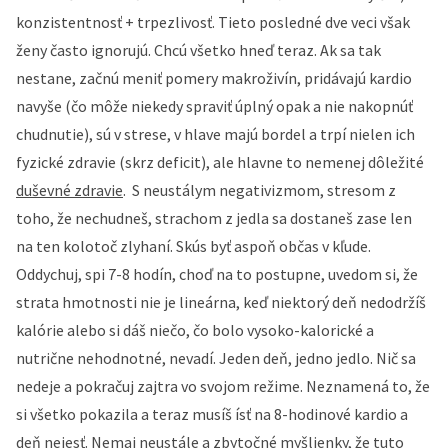
konzistentnosť + trpezlivosť. Tieto posledné dve veci však
ženy často ignorujú. Chcú všetko hneď teraz. Ak sa tak
nestane, začnú meniť pomery makroživín, pridávajú kardio
navyše (čo môže niekedy spraviť úplný opak a nie nakopnúť
chudnutie), sú v strese, v hlave majú bordel a trpí nielen ich
fyzické zdravie (skrz deficit), ale hlavne to nemenej dôležité
duševné zdravie
. S neustálym negativizmom, stresom z
toho, že nechudneš, strachom z jedla sa dostaneš zase len
na ten kolotoč zlyhaní. Skús byť aspoň občas v kľude.
Oddychuj, spi 7-8 hodín, choď na to postupne, uvedom si, že
strata hmotnosti nie je lineárna, keď niektorý deň nedodržíš
kalórie alebo si dáš niečo, čo bolo vysoko-kalorické a
nutrične nehodnotné, nevadí. Jeden deň, jedno jedlo. Nič sa
nedeje a pokračuj zajtra vo svojom režime. Neznamená to, že
si všetko pokazila a teraz musíš ísť na 8-hodinové kardio a
deň nejesť. Nemaj neustále a zbytočné myšlienky, že tuto