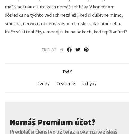
máš viac tuku a tuto zasa nemáš tehličky. V konečnom
dôsledku na týchto veciach nezáleží, keď si duševne mimo,
smutná, nervózna a nemáš aspoň trošku rada samú seba.
Načo sú ti tehličky a menej tuku na bokoch, keď trpíš vnútri?
ZDIEĽAŤ
TAGY
#
zeny
#
cvicenie
#
chyby
Nemáš Premium účet?
Predplať si členstvo už teraz a okamžite získaš