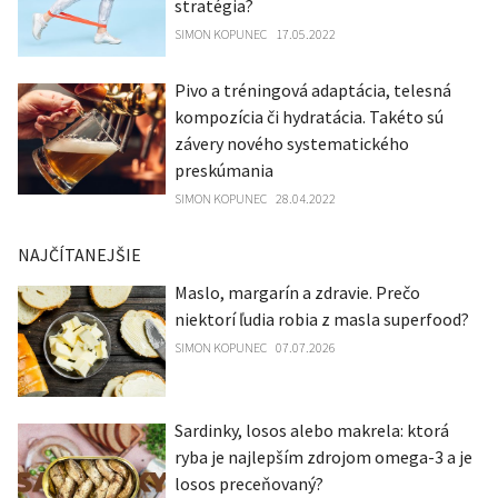
stratégia?
SIMON KOPUNEC
17.05.2022
Pivo a tréningová adaptácia, telesná
kompozícia či hydratácia. Takéto sú
závery nového systematického
preskúmania
SIMON KOPUNEC
28.04.2022
NAJČÍTANEJŠIE
Maslo, margarín a zdravie. Prečo
niektorí ľudia robia z masla superfood?
SIMON KOPUNEC
07.07.2026
Sardinky, losos alebo makrela: ktorá
ryba je najlepším zdrojom omega-3 a je
losos preceňovaný?