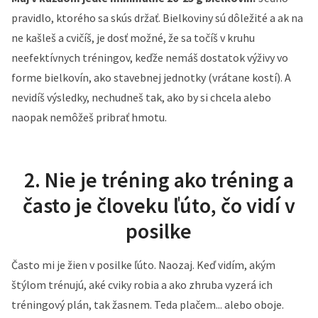
pravidlo, ktorého sa skús držať. Bielkoviny sú dôležité a ak na
ne kašleš a cvičíš, je dosť možné, že sa točíš v kruhu
neefektívnych tréningov, keďže nemáš dostatok výživy vo
forme bielkovín, ako stavebnej jednotky (vrátane kostí). A
nevidíš výsledky, nechudneš tak, ako by si chcela alebo
naopak nemôžeš pribrať hmotu.
2. Nie je tréning ako tréning a
často je človeku ľúto, čo vidí v
posilke
Často mi je žien v posilke ľúto. Naozaj. Keď vidím, akým
štýlom trénujú, aké cviky robia a ako zhruba vyzerá ich
tréningový plán, tak žasnem. Teda plačem... alebo oboje.