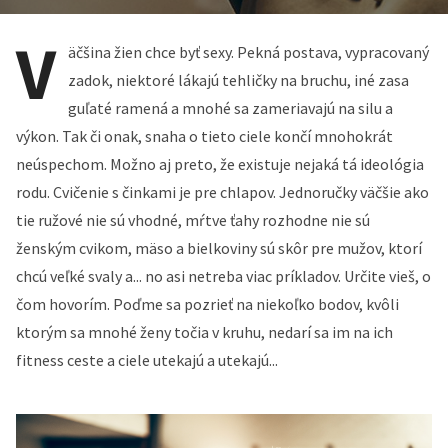
V
äčšina žien chce byť sexy. Pekná postava, vypracovaný
zadok, niektoré lákajú tehličky na bruchu, iné zasa
guľaté ramená a mnohé sa zameriavajú na silu a
výkon. Tak či onak, snaha o tieto ciele končí mnohokrát
neúspechom. Možno aj preto, že existuje nejaká tá ideológia
rodu. Cvičenie s činkami je pre chlapov. Jednoručky väčšie ako
tie ružové nie sú vhodné, mŕtve ťahy rozhodne nie sú
ženským cvikom, mäso a bielkoviny sú skôr pre mužov, ktorí
chcú veľké svaly a... no asi netreba viac príkladov. Určite vieš, o
čom hovorím. Poďme sa pozrieť na niekoľko bodov, kvôli
ktorým sa mnohé ženy točia v kruhu, nedarí sa im na ich
fitness ceste a ciele utekajú a utekajú...