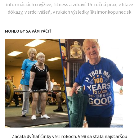
informáciách o výžive, fitness a zdraví. 15-ročná prax, v hlave
dôkazy, v srdci vášeň, v rukách výsledky. 🌐 simonkopunec.sk
MOHLO BY SA VÁM PÁČIŤ
Začala dvíhať činky v 91 rokoch. V 98 sa stala najstaršou