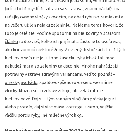
konzultácii zistíme, že bielkovín jedia veľmi, veľmi málo. Veľa
ľudí si totiž myslí, že zdravo sa stravovať znamená dať si na
raňajky ovsené vločky s ovocím, na obed rybu so zemiakmi a
na večeru už len nejakú zeleninku. Nejdeme teraz hovoriť, že
toto je celé zle. Poďme upozorniť na bielkoviny.
V staršom
článku
sa dozvieš, koľko ich prijímať a často je to oveľa viac,
ako konzumujú niektoré ženy. V ovsených vločkách totiž tých
bielkovín veľa nie je, z toho kúsočku ryby ich až tak moc
nebudeš mať a zo zeleniny takisto nie. Mnohé nahrádzajú
potraviny v strave zdravými variantami. Veď to poznáš -
oriešky
,
avokádo
, špaldovo-pšenovo-ovseno-vesmírne
vločky. Možno sú to zdravé zdroje, ale veľakrát nie
bielkovinové. Daj si k tým ranným vločkám grécky jogurt
alebo proteín, daj si viac mäsa, cottage, tvaroh, vajíčka,
väčšiu porciu ryby, iné mliečne výrobky...
Maj v každom jedle minimálne 20-25 g bielkovín!
Jedno