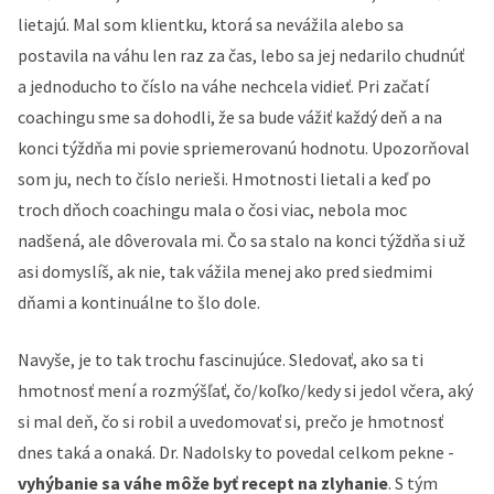
lietajú. Mal som klientku, ktorá sa nevážila alebo sa
postavila na váhu len raz za čas, lebo sa jej nedarilo chudnúť
a jednoducho to číslo na váhe nechcela vidieť. Pri začatí
coachingu sme sa dohodli, že sa bude vážiť každý deň a na
konci týždňa mi povie spriemerovanú hodnotu. Upozorňoval
som ju, nech to číslo nerieši. Hmotnosti lietali a keď po
troch dňoch coachingu mala o čosi viac, nebola moc
nadšená, ale dôverovala mi. Čo sa stalo na konci týždňa si už
asi domyslíš, ak nie, tak vážila menej ako pred siedmimi
dňami a kontinuálne to šlo dole.
Navyše, je to tak trochu fascinujúce. Sledovať, ako sa ti
hmotnosť mení a rozmýšľať, čo/koľko/kedy si jedol včera, aký
si mal deň, čo si robil a uvedomovať si, prečo je hmotnosť
dnes taká a onaká. Dr. Nadolsky to povedal celkom pekne -
vyhýbanie sa váhe môže byť recept na zlyhanie
. S tým