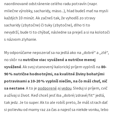
naordinované odstránenie celého radu potravín (napr.
mliečne výrobky, sacharidy, mäso...), hlad budeš mať na mysli
každých 10 minút. Ak začneš tak, že vyhodíš zo stravy
sacharidy (zbytočne) či tuky (zbytočne), dlho ti to
nevydrží, bude ti to chýbať, následne sa preješ a si na kolotoči
s názvom zlyhanie.
My odporúčame nepozerať sa na jedlá ako na „dobré“ a „zlé“,
no skôr na
nutrične viac vyvážené a nutrične menej
vyvážené
. Ak svoj stanovený kalorický príjem vyplníš na
80-
90 % nutrične hodnotnými, na kvalitné živiny bohatými
potravinami a 10-20 % vyplníš niečím, na čo máš chuť, nič
sa nestane
. A to je
podporené
aj
vedou
. Sleduj si príjem, cvič
a užívaj si život. Keď chceš jesť iba „dobré/zdravé/fit“ jedlá,
tak jedz. Je to super. Ak to ale robíš preto, že máš strach dať
si polievku od mamy raz za čas a najesť sa niekde vonku, lebo