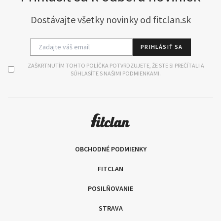
Dostávajte všetky novinky od fitclan.sk
PRIHLÁSIŤ SA
ZAŠKRTNUTÍM TOHTO POLÍČKA POTVRDZUJETE, ŽE STE SI PREČÍTALI A
SÚHLASÍTE S NAŠIMI PODMIENKAMI.
OBCHODNÉ PODMIENKY
FITCLAN
POSILŇOVANIE
STRAVA