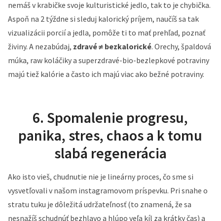
nemáš v krabičke svoje kulturistické jedlo, tak to je chybička.
Aspoň na 2 týždne si sleduj kalorický príjem, naučíš sa tak
vizualizácii porcií a jedla, pomôže ti to mať prehľad, poznať
živiny. A nezabúdaj,
zdravé ≠ bezkalorické
. Orechy, špaldová
múka, raw koláčiky a superzdravé-bio-bezlepkové potraviny
majú tiež kalórie a často ich majú viac ako bežné potraviny.
6. Spomalenie progresu,
panika, stres, chaos a k tomu
slabá regenerácia
Ako isto vieš, chudnutie nie je lineárny proces, čo sme si
vysvetľovali v našom instagramovom príspevku. Pri snahe o
stratu tuku je dôležitá udržateľnosť (to znamená, že sa
nesnažíš schudnúť bezhlavo a hlúpo veľa kíl za krátky čas) a