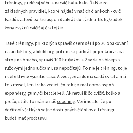
tréningy, pridávaj váhu a necvič hala-bala. Ďalšie zo
základných pravidiel, ktoré nájdeš v našich článkoch - cvič
každú svalovú partiu aspoň dvakrát do týždňa. Nohy/zadok
ženy zvyknú cvičiť aj častejšie.
Také tréningy, pri ktorých spravíš osem sérií po 20 opakovaní
na adduktory, abduktory, potom sa párkrát poprekrúcaš na
stroji na brucho, spravíš 100 brušákov a 2 série na biceps s
ružovými jednoručkami, sa nepočítajú. To nie je tréning, to je
neefektívne využitie času. A vedz, že aj doma sa dá cvičiť a má
to zmysel, len treba vedieť, čo robiť a mať doma aspoň
expandery, gumy či kettlebell. Ak netušíš čo cvičiť, koľko a
prečo, stále tu máme náš
coaching
. Veríme ale, že po
dočítaní všetkých voľne dostupných článkov o tréningu,
budeš mať predstavu.