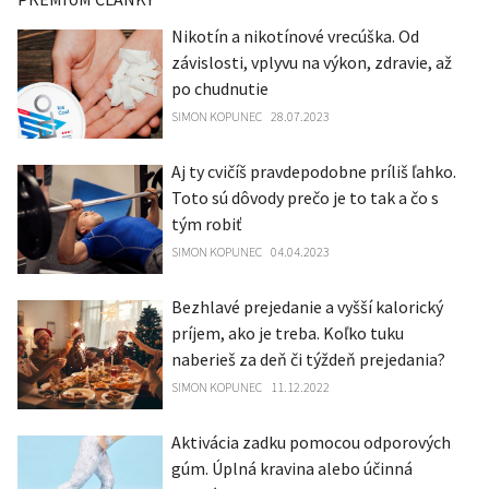
Nikotín a nikotínové vrecúška. Od
závislosti, vplyvu na výkon, zdravie, až
po chudnutie
SIMON KOPUNEC
28.07.2023
Aj ty cvičíš pravdepodobne príliš ľahko.
Toto sú dôvody prečo je to tak a čo s
tým robiť
SIMON KOPUNEC
04.04.2023
Bezhlavé prejedanie a vyšší kalorický
príjem, ako je treba. Koľko tuku
naberieš za deň či týždeň prejedania?
SIMON KOPUNEC
11.12.2022
Aktivácia zadku pomocou odporových
gúm. Úplná kravina alebo účinná