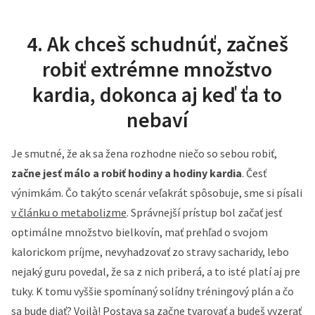
4. Ak chceš schudnúť, začneš
robiť extrémne množstvo
kardia, dokonca aj keď ťa to
nebaví
Je smutné, že ak sa žena rozhodne niečo so sebou robiť,
začne jesť málo a robiť hodiny a hodiny kardia
. Česť
výnimkám. Čo takýto scenár veľakrát spôsobuje, sme si písali
v článku o metabolizme
. Správnejší prístup bol začať jesť
optimálne množstvo bielkovín, mať prehľad o svojom
kalorickom príjme, nevyhadzovať zo stravy sacharidy, lebo
nejaký guru povedal, že sa z nich priberá, a to isté platí aj pre
tuky. K tomu vyššie spomínaný solídny tréningový plán a čo
sa bude diať? Voilà! Postava sa začne tvarovať a budeš vyzerať