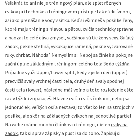
Veľakrát to ani nie je tréningový plán, ale spleť rôznych
cvikov pri technike a tréningovom prístupe tak efektívnom,
asi ako prenášanie vody v sitku. Keď si všimneš v posilke ženy,
ktoré majú tréning s hlavou a pätou, cvičia technicky správne
a naozaj to celé dáva zmysel, väčšinou sú tie ženy sexy. Guľatý
zadok, pekné stehná, vykukujúce ramená, pekne vytvarované
ruky, chrbát. Náhoda? Nemyslím si. Neboj sa činiek a pokojne
začni úplne základným tréningom celého tela 3x do týždňa.
Prípadne využi Upper/Lower split, kedy v jeden deň (upper)
precvičíš svaly vrchnej časti tela, druhý deň svaly spodnej
časti tela (lower), následne máš voľno a toto rozloženie ešte
raz v týždni zopakuješ. Hlavne cvič a cvič s činkami, neboj sa
jednoručiek, veľkých osí a nestavaj to všetko len na strojoch v
posilke, ale skôr na základných cvikoch na jednotlivé partie!
Na webe máme mnoho článkov o tréningu, nielen
cviky na
zadok
, tak si sprav zápisky a pusti sa do toho. Zapisuj si