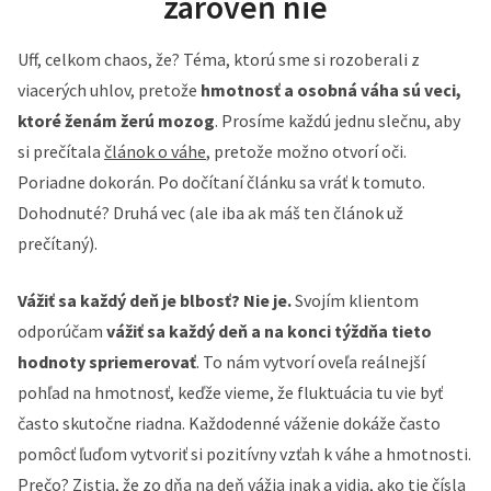
zároveň nie
Uff, celkom chaos, že? Téma, ktorú sme si rozoberali z
viacerých uhlov, pretože
hmotnosť a osobná váha sú veci,
ktoré ženám žerú mozog
. Prosíme každú jednu slečnu, aby
si prečítala
článok o váhe
, pretože možno otvorí oči.
Poriadne dokorán. Po dočítaní článku sa vráť k tomuto.
Dohodnuté? Druhá vec (ale iba ak máš ten článok už
prečítaný).
Vážiť sa každý deň je blbosť? Nie je.
Svojím klientom
odporúčam
vážiť sa každý deň a na konci týždňa tieto
hodnoty spriemerovať
. To nám vytvorí oveľa reálnejší
pohľad na hmotnosť, keďže vieme, že fluktuácia tu vie byť
často skutočne riadna. Každodenné váženie dokáže často
pomôcť ľuďom vytvoriť si pozitívny vzťah k váhe a hmotnosti.
Prečo? Zistia, že zo dňa na deň vážia inak a vidia, ako tie čísla