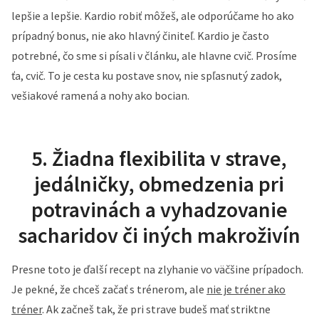
lepšie a lepšie. Kardio robiť môžeš, ale odporúčame ho ako
prípadný bonus, nie ako hlavný činiteľ. Kardio je často
potrebné, čo sme si písali v článku, ale hlavne cvič. Prosíme
ťa, cvič. To je cesta ku postave snov, nie spľasnutý zadok,
vešiakové ramená a nohy ako bocian.
5. Žiadna flexibilita v strave,
jedálničky, obmedzenia pri
potravinách a vyhadzovanie
sacharidov či iných makroživín
Presne toto je ďalší recept na zlyhanie vo väčšine prípadoch.
Je pekné, že chceš začať s trénerom, ale
nie je tréner ako
tréner
. Ak začneš tak, že pri strave budeš mať striktne