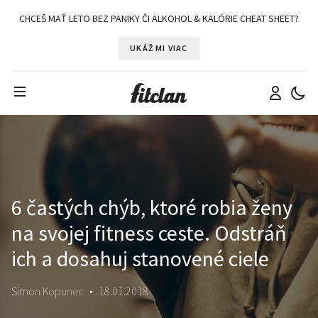
CHCEŠ MAŤ LETO BEZ PANIKY ČI ALKOHOL & KALÓRIE CHEAT SHEET?
UKÁŽ MI VIAC
6 častých chýb, ktoré robia ženy
na svojej fitness ceste. Odstráň
ich a dosahuj stanovené ciele
Simon Kopunec
•
18.01.2018