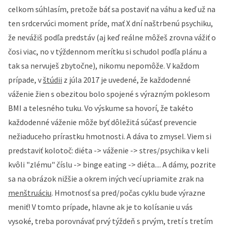
celkom súhlasím, pretože báť sa postaviť na váhu a keď už na
ten srdcervúci moment príde, mať X dní naštrbenú psychiku,
že nevážiš podľa predstáv (aj keď reálne môžeš zrovna vážiť o
čosi viac, no v týždennom merítku si schudol podľa plánu a
tak sa nervuješ zbytočne), nikomu nepomôže. V každom
prípade, v
štúdii
z júla 2017 je uvedené, že každodenné
váženie žien s obezitou bolo spojené s výrazným poklesom
BMI a telesného tuku. Vo výskume sa hovorí, že takéto
každodenné váženie môže byť dôležitá súčasť prevencie
nežiaduceho prírastku hmotnosti. A dáva to zmysel. Viem si
predstaviť kolotoč: diéta -> váženie -> stres/psychika v keli
kvôli "zlému" číslu -> binge eating -> diéta.... A dámy, pozrite
sa na obrázok nižšie a okrem iných vecí upriamite zrak na
menštruáciu
. Hmotnosť sa pred/počas cyklu bude výrazne
meniť! V tomto prípade, hlavne ak je to kolísanie u vás
vysoké, treba porovnávať prvý týždeň s prvým, tretí s tretím