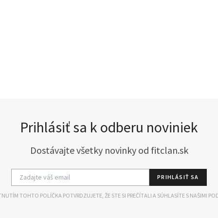
Prihlásiť sa k odberu noviniek
Dostávajte všetky novinky od fitclan.sk
PRIHLÁSIŤ SA
NUTÍM TOHTO POLÍČKA POTVRDZUJETE, ŽE STE SI PREČÍTALI A SÚHLASÍTE S NAŠIMI PO