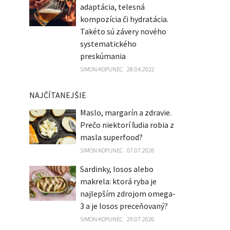
adaptácia, telesná
kompozícia či hydratácia.
Takéto sú závery nového
systematického
preskúmania
SIMON KOPUNEC
28.04.2022
NAJČÍTANEJŠIE
Maslo, margarín a zdravie.
Prečo niektorí ľudia robia z
masla superfood?
SIMON KOPUNEC
07.07.2026
Sardinky, losos alebo
makrela: ktorá ryba je
najlepším zdrojom omega-
3 a je losos preceňovaný?
SIMON KOPUNEC
29.07.2026