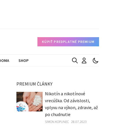
KÚPIŤ PREDPLATNÉ PREMIUM
DOMA
SHOP
PREMIUM ČLÁNKY
Nikotín a nikotínové
vrecúška. Od závislosti,
vplyvu na výkon, zdravie, až
po chudnutie
SIMON KOPUNEC
28.07.2023