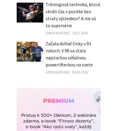
Tréningová technika, ktorá
skráti čas v posilke bez
straty výsledkov? A nie sú
to supersérie
SIMON KOPUNEC
19.07.2026
Začala dvíhať činky v 91
rokoch. V 98 sa stala
najstaršou súťažnou
powerlifterkou na svete
SIMON KOPUNEC
04.08.2026