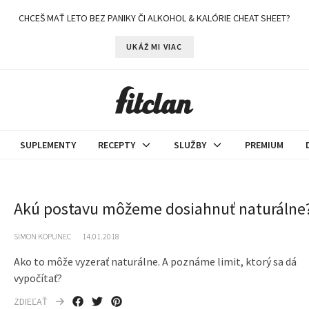
CHCEŠ MAŤ LETO BEZ PANIKY ČI ALKOHOL & KALÓRIE CHEAT SHEET?
UKÁŽ MI VIAC
SUPLEMENTY
RECEPTY
SLUŽBY
PREMIUM
Akú postavu môžeme dosiahnuť naturálne
SIMON KOPUNEC
14.01.2018
Ako to môže vyzerať naturálne. A poznáme limit, ktorý sa dá
vypočítať?
ZDIEĽAŤ