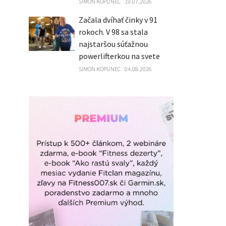
SIMON KOPUNEC
19.07.2026
Začala dvíhať činky v 91
rokoch. V 98 sa stala
najstaršou súťažnou
powerlifterkou na svete
SIMON KOPUNEC
04.08.2026