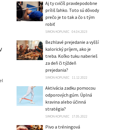
Aj ty cvičíš pravdepodobne
príliš ľahko. Toto sú dôvody
prečo je to tak a čo s tým
robiť
SIMON KOPUNEC
04.04.2023
Bezhlavé prejedanie a vyšší
v
kalorický príjem, ako je
treba. Koľko tuku naberieš
za deň či týždeň
prejedania?
SIMON KOPUNEC
11.12.2022
el
Aktivácia zadku pomocou
odporových gúm. Úplná
kravina alebo účinná
stratégia?
SIMON KOPUNEC
17.05.2022
Pivo a tréningová