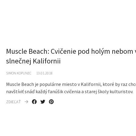
Muscle Beach: Cvičenie pod holým nebom 
slnečnej Kalifornii
SIMON KOPUNEC
13.01.2018
Muscle Beach je populárne miesto v Kalifornii, ktoré by raz chc
navštíviť snáď každý fanúšik cvičenia a starej školy kulturistov.
ZDIEĽAŤ