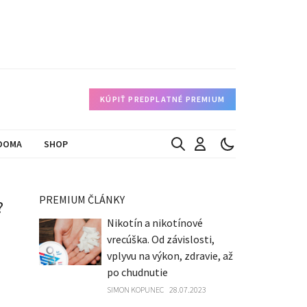
KÚPIŤ PREDPLATNÉ PREMIUM
DOMA
SHOP
PREMIUM ČLÁNKY
?
Nikotín a nikotínové
vrecúška. Od závislosti,
vplyvu na výkon, zdravie, až
po chudnutie
SIMON KOPUNEC
28.07.2023