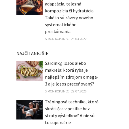
adaptácia, telesná
kompozícia či hydratácia.
Takéto sú závery nového
systematického
preskúmania
SIMON KOPUNEC
28.04.2022
NAJČÍTANEJŠIE
Sardinky, losos alebo
makrela: ktorá ryba je
najlepším zdrojom omega-
3 a je losos preceňovaný?
SIMON KOPUNEC
29.07.2026
Tréningová technika, ktorá
skráti čas v posilke bez
straty výsledkov? A nie sú
to supersérie