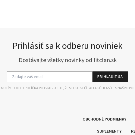
Prihlásiť sa k odberu noviniek
Dostávajte všetky novinky od fitclan.sk
PRIHLÁSIŤ SA
NUTÍM TOHTO POLÍČKA POTVRDZUJETE, ŽE STE SI PREČÍTALI A SÚHLASÍTE S NAŠIMI PO
OBCHODNÉ PODMIENKY
SUPLEMENTY
R