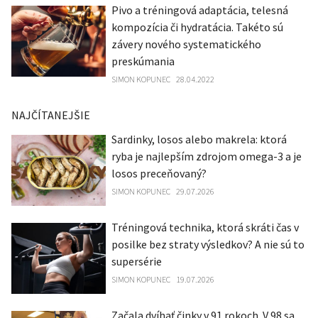
Pivo a tréningová adaptácia, telesná
kompozícia či hydratácia. Takéto sú
závery nového systematického
preskúmania
SIMON KOPUNEC
28.04.2022
NAJČÍTANEJŠIE
Sardinky, losos alebo makrela: ktorá
ryba je najlepším zdrojom omega-3 a je
losos preceňovaný?
SIMON KOPUNEC
29.07.2026
Tréningová technika, ktorá skráti čas v
posilke bez straty výsledkov? A nie sú to
supersérie
SIMON KOPUNEC
19.07.2026
Začala dvíhať činky v 91 rokoch. V 98 sa