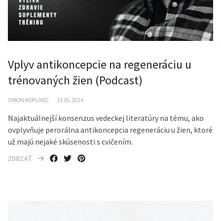
Vplyv antikoncepcie na regeneráciu u
trénovaných žien (Podcast)
SIMON KOPUNEC
13.05.2024
Najaktuálnejší konsenzus vedeckej literatúry na tému, ako
ovplyvňuje perorálna antikoncepcia regeneráciu u žien, ktoré
už majú nejaké skúsenosti s cvičením.
ZDIEĽAŤ