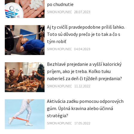
po chudnutie
SIMON KOPUNEC
28.07.2023
Aj ty cvičíš pravdepodobne príliš ľahko.
Toto sú dôvody prečo je to tak a čo s
tým robiť
SIMON KOPUNEC
04.04.2023
Bezhlavé prejedanie a vyšší kalorický
príjem, ako je treba. Koľko tuku
naberieš za deň či týždeň prejedania?
SIMON KOPUNEC
11.12.2022
Aktivácia zadku pomocou odporových
gúm. Úplná kravina alebo účinná
stratégia?
SIMON KOPUNEC
17.05.2022