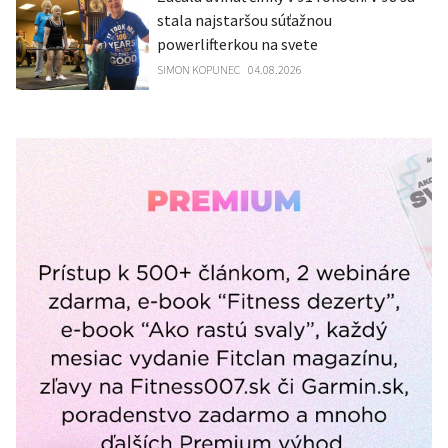
stala najstaršou súťažnou
powerlifterkou na svete
SIMON KOPUNEC
04.08.2026