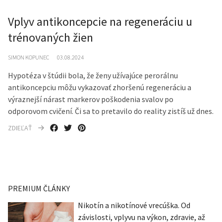
Vplyv antikoncepcie na regeneráciu u
trénovaných žien
SIMON KOPUNEC
03.08.2024
Hypotéza v štúdii bola, že ženy užívajúce perorálnu
antikoncepciu môžu vykazovať zhoršenú regeneráciu a
výraznejší nárast markerov poškodenia svalov po
odporovom cvičení. Či sa to pretavilo do reality zistíš už dnes.
ZDIEĽAŤ
PREMIUM ČLÁNKY
Nikotín a nikotínové vrecúška. Od
závislosti, vplyvu na výkon, zdravie, až