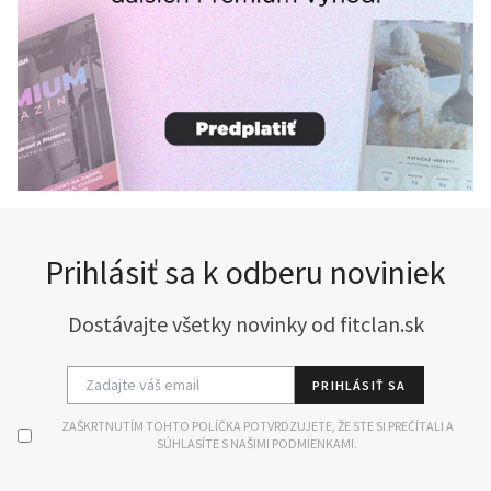
Prihlásiť sa k odberu noviniek
Dostávajte všetky novinky od fitclan.sk
PRIHLÁSIŤ SA
ZAŠKRTNUTÍM TOHTO POLÍČKA POTVRDZUJETE, ŽE STE SI PREČÍTALI A
SÚHLASÍTE S NAŠIMI PODMIENKAMI.