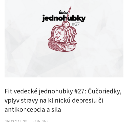
Fit vedecké jednohubky #27: Čučoriedky,
vplyv stravy na klinickú depresiu či
antikoncepcia a sila
SIMON KOPUNEC
04.07.2022