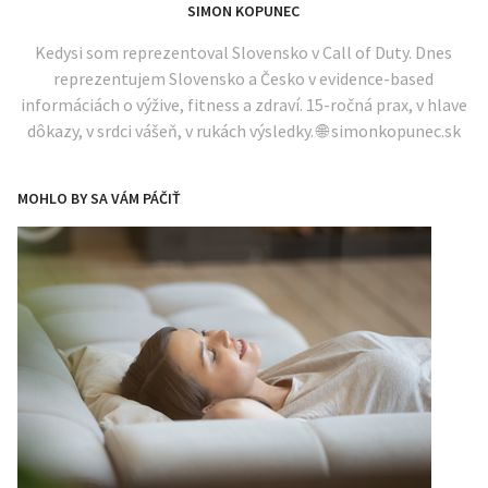
SIMON KOPUNEC
Kedysi som reprezentoval Slovensko v Call of Duty. Dnes
reprezentujem Slovensko a Česko v evidence-based
informáciách o výžive, fitness a zdraví. 15-ročná prax, v hlave
dôkazy, v srdci vášeň, v rukách výsledky. 🌐 simonkopunec.sk
MOHLO BY SA VÁM PÁČIŤ