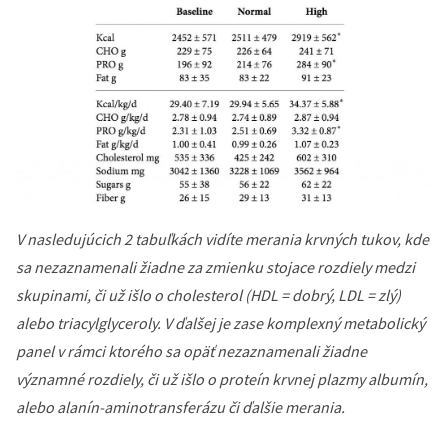
V nasledujúcich 2 tabuľkách vidíte merania krvných tukov, kde
sa nezaznamenali žiadne za zmienku stojace rozdiely medzi
skupinami, či už išlo o cholesterol (HDL = dobrý, LDL = zlý)
alebo triacylglyceroly. V ďalšej je zase komplexný metabolický
panel v rámci ktorého sa opäť nezaznamenali žiadne
významné rozdiely, či už išlo o proteín krvnej plazmy albumín,
alebo alanín-aminotransferázu či ďalšie merania.