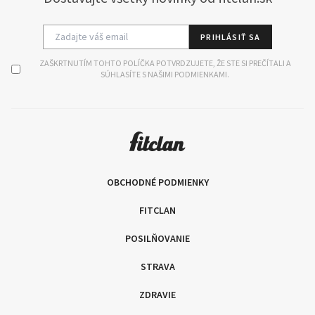
PRIHLÁSIŤ SA
ZAŠKRTNUTÍM TOHTO POLÍČKA POTVRDZUJETE, ŽE STE SI PREČÍTALI A
SÚHLASÍTE S NAŠIMI PODMIENKAMI.
OBCHODNÉ PODMIENKY
FITCLAN
POSILŇOVANIE
STRAVA
ZDRAVIE