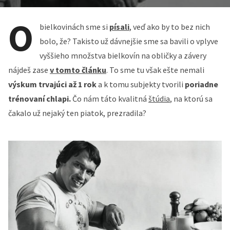
O
bielkovinách sme si
písali
, veď ako by to bez nich
bolo, že? Takisto už dávnejšie sme sa bavili o vplyve
vyššieho množstva bielkovín na obličky a závery
nájdeš zase
v tomto článku
. To sme tu však ešte nemali
výskum trvajúci až 1 rok
a k tomu subjekty tvorili
poriadne
trénovaní chlapi.
Čo nám táto kvalitná
štúdia
, na ktorú sa
čakalo už nejaký ten piatok, prezradila?