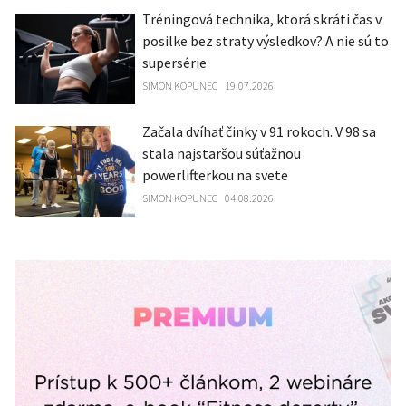
Tréningová technika, ktorá skráti čas v
posilke bez straty výsledkov? A nie sú to
supersérie
SIMON KOPUNEC
19.07.2026
Začala dvíhať činky v 91 rokoch. V 98 sa
stala najstaršou súťažnou
powerlifterkou na svete
SIMON KOPUNEC
04.08.2026