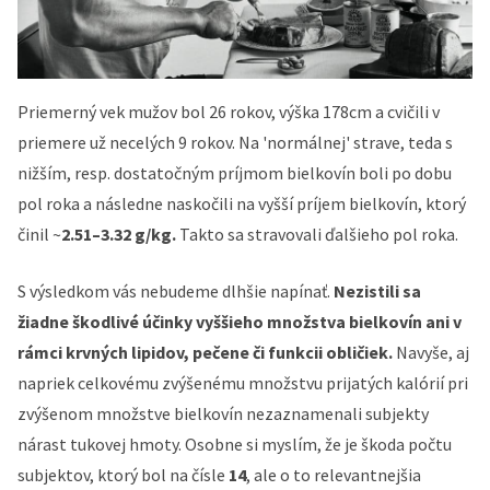
Priemerný vek mužov bol 26 rokov, výška 178cm a cvičili v
priemere už necelých 9 rokov. Na 'normálnej' strave, teda s
nižším, resp. dostatočným príjmom bielkovín boli po dobu
pol roka a následne naskočili na vyšší príjem bielkovín, ktorý
činil ~
2.51–3.32 g/kg.
Takto sa stravovali ďalšieho pol roka.
S výsledkom vás nebudeme dlhšie napínať.
Nezistili sa
žiadne škodlivé účinky vyššieho množstva bielkovín ani v
rámci krvných lipidov, pečene či funkcii obličiek.
Navyše, aj
napriek celkovému zvýšenému množstvu prijatých kalórií pri
zvýšenom množstve bielkovín nezaznamenali subjekty
nárast tukovej hmoty. Osobne si myslím, že je škoda počtu
subjektov, ktorý bol na čísle
14
, ale o to relevantnejšia