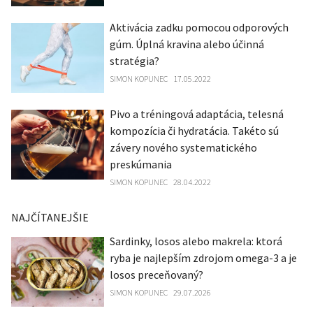
Aktivácia zadku pomocou odporových
gúm. Úplná kravina alebo účinná
stratégia?
SIMON KOPUNEC
17.05.2022
Pivo a tréningová adaptácia, telesná
kompozícia či hydratácia. Takéto sú
závery nového systematického
preskúmania
SIMON KOPUNEC
28.04.2022
NAJČÍTANEJŠIE
Sardinky, losos alebo makrela: ktorá
ryba je najlepším zdrojom omega-3 a je
losos preceňovaný?
SIMON KOPUNEC
29.07.2026