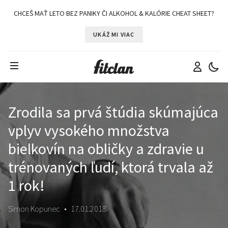
CHCEŠ MAŤ LETO BEZ PANIKY ČI ALKOHOL & KALÓRIE CHEAT SHEET?
UKÁŽ MI VIAC
Zrodila sa prvá štúdia skúmajúca
vplyv vysokého množstva
bielkovín na obličky a zdravie u
trénovaných ľudí, ktorá trvala až
1 rok!
Simon Kopunec
•
17.01.2018