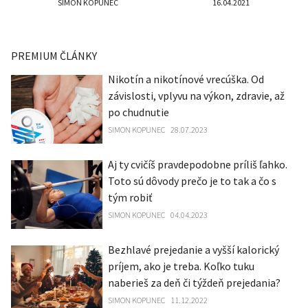
SIMON KOPUNEC
16.04.2021
PREMIUM ČLÁNKY
Nikotín a nikotínové vrecúška. Od
závislosti, vplyvu na výkon, zdravie, až
po chudnutie
SIMON KOPUNEC
28.07.2023
Aj ty cvičíš pravdepodobne príliš ľahko.
Toto sú dôvody prečo je to tak a čo s
tým robiť
SIMON KOPUNEC
04.04.2023
Bezhlavé prejedanie a vyšší kalorický
príjem, ako je treba. Koľko tuku
naberieš za deň či týždeň prejedania?
SIMON KOPUNEC
11.12.2022