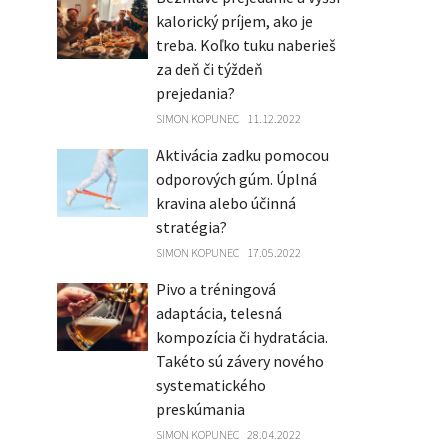
kalorický príjem, ako je
treba. Koľko tuku naberieš
za deň či týždeň
prejedania?
SIMON KOPUNEC
11.12.2022
Aktivácia zadku pomocou
odporových gúm. Úplná
kravina alebo účinná
stratégia?
SIMON KOPUNEC
17.05.2022
Pivo a tréningová
adaptácia, telesná
kompozícia či hydratácia.
Takéto sú závery nového
systematického
preskúmania
SIMON KOPUNEC
28.04.2022