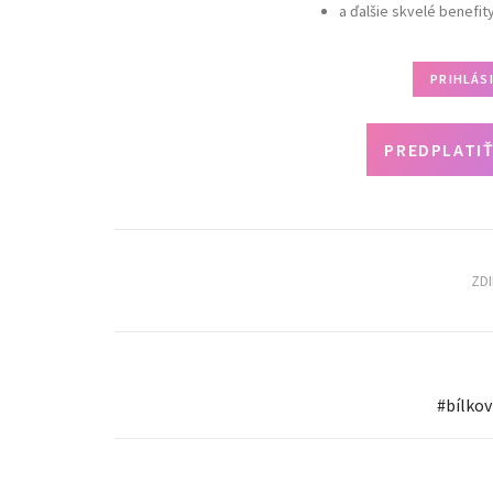
a ďalšie skvelé benefit
PRIHLÁS
PREDPLATIŤ
ZD
#
bílkov