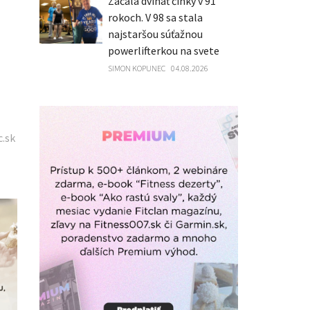
Začala dvíhať činky v 91
rokoch. V 98 sa stala
najstaršou súťažnou
powerlifterkou na svete
SIMON KOPUNEC
04.08.2026
c.sk