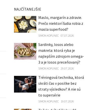
NAJČÍTANEJŠIE
Maslo, margarín a zdravie.
Prečo niektorí ľudia robia z
masla superfood?
SIMON KOPUNEC
07.07.2026
Sardinky, losos alebo
makrela: ktorá ryba je
najlepším zdrojom omega-
3 a je losos preceňovaný?
SIMON KOPUNEC
29.07.2026
Tréningová technika, ktorá
skráti čas v posilke bez
straty výsledkov? A nie sú
to supersérie
SIMON KOPUNEC
19.07.2026