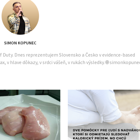
SIMON KOPUNEC
of Duty. Dnes reprezentujem Slovensko a Česko v evidence-based
ax, v hlave dôkazy, v srdci vášeň, v rukách výsledky. 🌐 simonkopune