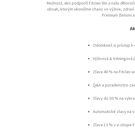
Možnosť, ako podporíš Fitclan tím a našu dlhoro
obsah, ktorým ukončíme chaos vo výžive, zdraví a 
Premium členom a 
Ak
Odomkneš si prístup k
Výživová & tréningová 
Zľava 40 % na Fitclan 
Q&A a poradenstvo zad
Zľavy do 50 % na vybra
Automatické zľavy na 
Zľava 13 % v e-shope F