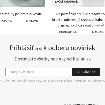
optimálny príjem bielkovín?
Dve pomôcky pre ľudí s nadváho
ktorí si odmietajú sledovať kalor
 KOPUNEC
13.01.2018
príjem, no chcú začať chudnúť
SIMON KOPUNEC
17.05.2018
Prihlásiť sa k odberu noviniek
Dostávajte všetky novinky od fitclan.sk
PRIHLÁSIŤ SA
NUTÍM TOHTO POLÍČKA POTVRDZUJETE, ŽE STE SI PREČÍTALI A SÚHLASÍTE S NAŠIMI PO
OBCHODNÉ PODMIENKY