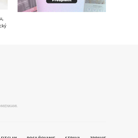
u,
ický
DMIENKAMI.
FITCLAN
POSILŇOVANIE
STRAVA
ZDRAVIE