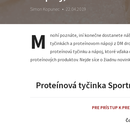
Simon Kopunec
•
22.04.2019
M
nohí poznáte, iní konečne dostanete náš
tyčinkách a proteínovom nápoji z DM drog
proteínovú tyčinku a nápoj, ktoré vďaka 
proteínových produktov. Nejde síce o žiadnu novin
Proteínová tyčinka Sport
PRE PRÍSTUP K PR
Čo