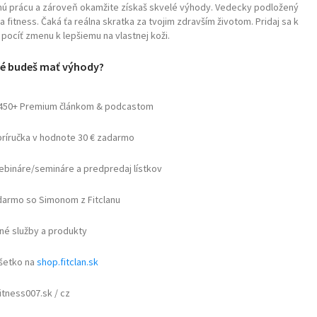
čnú prácu a zároveň okamžite získaš skvelé výhody. Vedecky podložený
fitness. Čaká ťa reálna skratka za tvojim zdravším životom. Pridaj sa k
pocíť zmenu k lepšiemu na vlastnej koži.
é budeš mať výhody?
 450+ Premium článkom & podcastom
príručka v hodnote 30 € zadarmo
webináre/semináre a predpredaj lístkov
armo so Simonom z Fitclanu
né služby a produkty
všetko na
shop.fitclan.sk
itness007.sk / cz