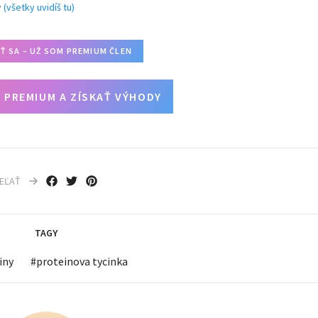
y
(všetky uvidíš tu)
IŤ SA – UŽ SOM PREMIUM ČLEN
 PREMIUM A ZÍSKAŤ VÝHODY
IEĽAŤ
TAGY
iny
#
proteinova tycinka