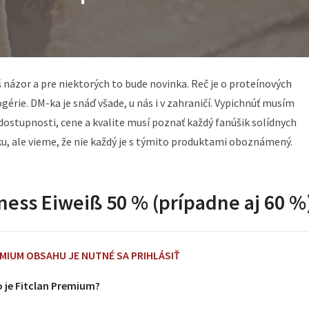
 názor a pre niektorých to bude novinka. Reč je o proteínových
érie. DM-ka je snáď všade, u nás i v zahraničí. Vypichnúť musím
dostupnosti, cene a kvalite musí poznať každý fanúšik solídnych
ku, ale vieme, že nie každý je s týmito produktami oboznámený.
ness Eiweiß 50 % (prípadne aj 60 %
EMIUM OBSAHU JE NUTNÉ SA PRIHLÁSIŤ
 je Fitclan Premium?