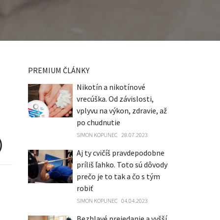
PREMIUM ČLÁNKY
Nikotín a nikotínové
vrecúška. Od závislosti,
vplyvu na výkon, zdravie, až
po chudnutie
SIMON KOPUNEC
28.07.2023
)
Aj ty cvičíš pravdepodobne
príliš ľahko. Toto sú dôvody
prečo je to tak a čo s tým
robiť
SIMON KOPUNEC
04.04.2023
Bezhlavé prejedanie a vyšší