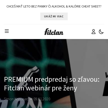
CHCEŠ MAŤ LETO BEZ PANIKY ČI ALKOHOL & KALÓRIE CHEAT SHEET?
UKÁŽ MI VIAC
PREMIUM predpredaj so zľavou:
Fitclan webinár pre ženy
Simon Kopunec
•
09.11.2020