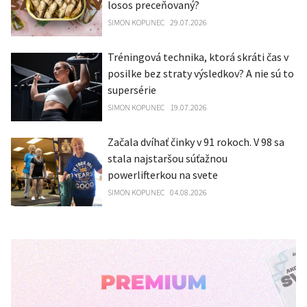
losos preceňovaný?
SIMON KOPUNEC
29.07.2026
Tréningová technika, ktorá skráti čas v
posilke bez straty výsledkov? A nie sú to
supersérie
SIMON KOPUNEC
19.07.2026
Začala dvíhať činky v 91 rokoch. V 98 sa
stala najstaršou súťažnou
powerlifterkou na svete
SIMON KOPUNEC
04.08.2026