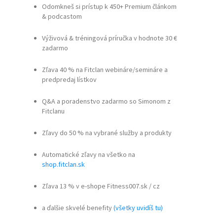
Odomkneš si prístup k 450+ Premium článkom
& podcastom
Výživová & tréningová príručka v hodnote 30 €
zadarmo
Zľava 40 % na Fitclan webináre/semináre a
predpredaj lístkov
Q&A a poradenstvo zadarmo so Simonom z
Fitclanu
Zľavy do 50 % na vybrané služby a produkty
Automatické zľavy na všetko na
shop.fitclan.sk
Zľava 13 % v e-shope Fitness007.sk / cz
a ďalšie skvelé benefity
(všetky uvidíš tu)