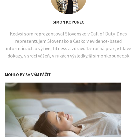
SIMON KOPUNEC
Kedysi som reprezentoval Slovensko v Call of Duty. Dnes
reprezentujem Slovensko a Česko v evidence-based
informáciách o výžive, fitness a zdraví. 15-ročná prax, v hlave
dôkazy, v srdci vášeň, v rukách výsledky. 🌐 simonkopunec.sk
MOHLO BY SA VÁM PÁČIŤ