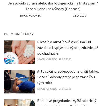
Je avokádo zdravé alebo iba fotogenické na Instagram?
Toto sú jeho (ne)výhody (Podcast)
SIMON KOPUNEC
16.04.2021
PREMIUM ČLÁNKY
Nikotín a nikotínové vrecúška. Od
závislosti, vplyvu na výkon, zdravie, až
po chudnutie
SIMON KOPUNEC
28.07.2023
Aj ty cvičíš pravdepodobne príliš ľahko.
Toto sú dôvody prečo je to tak a čo s
tým robiť
SIMON KOPUNEC
04.04.2023
Bezhlavé prejedanie a vyšší kalorický