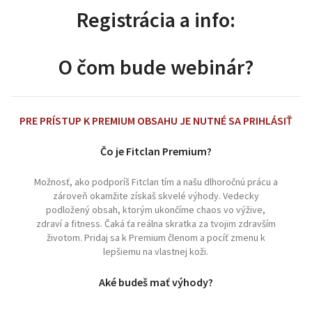
Registrácia a info:
O čom bude webinár?
PRE PRÍSTUP K PREMIUM OBSAHU JE NUTNÉ SA PRIHLÁSIŤ
Čo je Fitclan Premium?
Možnosť, ako podporíš Fitclan tím a našu dlhoročnú prácu a
zároveň okamžite získaš skvelé výhody. Vedecky
podložený obsah, ktorým ukončíme chaos vo výžive,
zdraví a fitness. Čaká ťa reálna skratka za tvojim zdravším
životom. Pridaj sa k Premium členom a pocíť zmenu k
lepšiemu na vlastnej koži.
Aké budeš mať výhody?