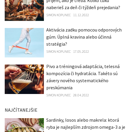
príjem, ako je treba. Koľko tuku
naberieš za deň či týždeň prejedania?
SIMON KOPUNEC
11.12.2022
Aktivácia zadku pomocou odporových
gúm. Úplná kravina alebo účinná
stratégia?
SIMON KOPUNEC
17.05.2022
Pivo a tréningová adaptácia, telesná
kompozícia či hydratácia. Takéto sú
závery nového systematického
preskúmania
SIMON KOPUNEC
28.04.2022
NAJČÍTANEJŠIE
Sardinky, losos alebo makrela: ktorá
ryba je najlepším zdrojom omega-3 a je