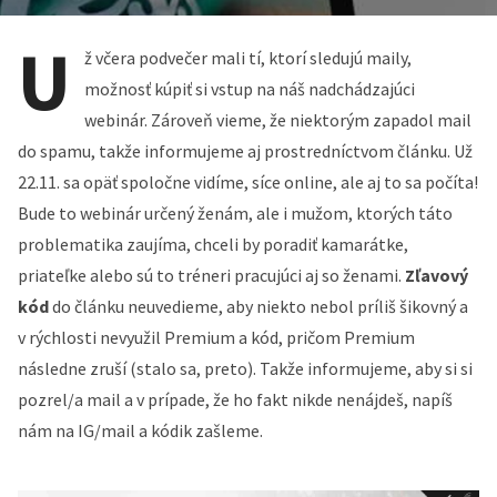
U
ž včera podvečer mali tí, ktorí sledujú maily,
možnosť kúpiť si vstup na náš nadchádzajúci
webinár. Zároveň vieme, že niektorým zapadol mail
do spamu, takže informujeme aj prostredníctvom článku. Už
22.11. sa opäť spoločne vidíme, síce online, ale aj to sa počíta!
Bude to webinár určený ženám, ale i mužom, ktorých táto
problematika zaujíma, chceli by poradiť kamarátke,
priateľke alebo sú to tréneri pracujúci aj so ženami.
Zľavový
kód
do článku neuvedieme, aby niekto nebol príliš šikovný a
v rýchlosti nevyužil Premium a kód, pričom Premium
následne zruší (stalo sa, preto). Takže informujeme, aby si si
pozrel/a mail a v prípade, že ho fakt nikde nenájdeš, napíš
nám na IG/mail a kódik zašleme.