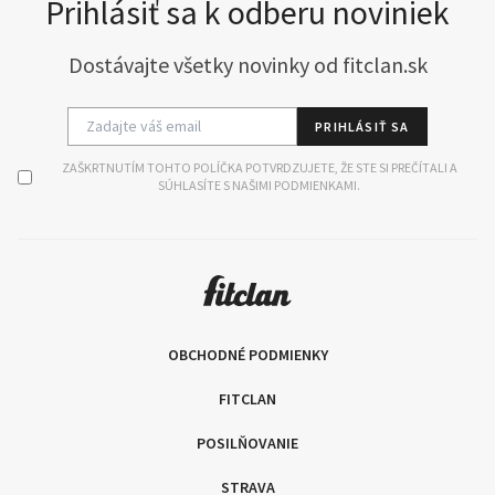
Prihlásiť sa k odberu noviniek
Dostávajte všetky novinky od fitclan.sk
PRIHLÁSIŤ SA
ZAŠKRTNUTÍM TOHTO POLÍČKA POTVRDZUJETE, ŽE STE SI PREČÍTALI A
SÚHLASÍTE S NAŠIMI PODMIENKAMI.
OBCHODNÉ PODMIENKY
FITCLAN
POSILŇOVANIE
STRAVA