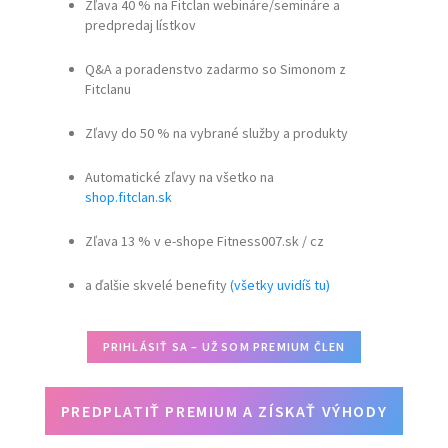
Zľava 40 % na Fitclan webináre/semináre a
predpredaj lístkov
Q&A a poradenstvo zadarmo so Simonom z
Fitclanu
Zľavy do 50 % na vybrané služby a produkty
Automatické zľavy na všetko na
shop.fitclan.sk
Zľava 13 % v e-shope Fitness007.sk / cz
a ďalšie skvelé benefity
(všetky uvidíš tu)
PRIHLÁSIŤ SA – UŽ SOM PREMIUM ČLEN
PREDPLATIŤ PREMIUM A ZÍSKAŤ VÝHODY