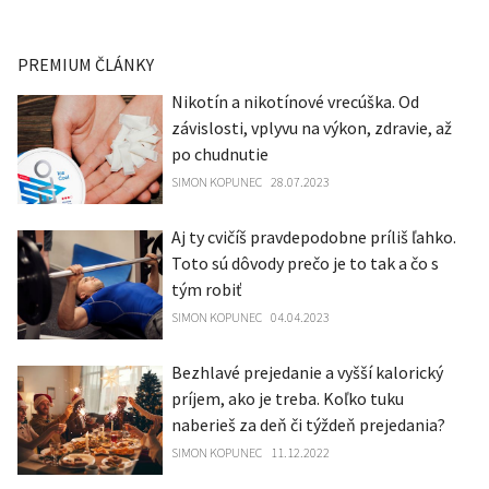
PREMIUM ČLÁNKY
Nikotín a nikotínové vrecúška. Od
závislosti, vplyvu na výkon, zdravie, až
po chudnutie
SIMON KOPUNEC
28.07.2023
Aj ty cvičíš pravdepodobne príliš ľahko.
Toto sú dôvody prečo je to tak a čo s
tým robiť
SIMON KOPUNEC
04.04.2023
Bezhlavé prejedanie a vyšší kalorický
príjem, ako je treba. Koľko tuku
naberieš za deň či týždeň prejedania?
SIMON KOPUNEC
11.12.2022