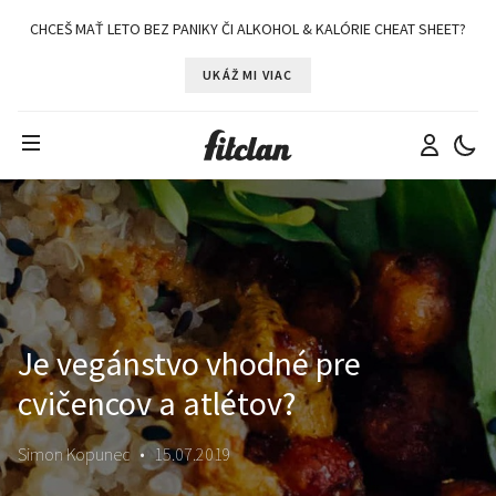
CHCEŠ MAŤ LETO BEZ PANIKY ČI ALKOHOL & KALÓRIE CHEAT SHEET?
UKÁŽ MI VIAC
Je vegánstvo vhodné pre
cvičencov a atlétov?
Simon Kopunec
•
15.07.2019