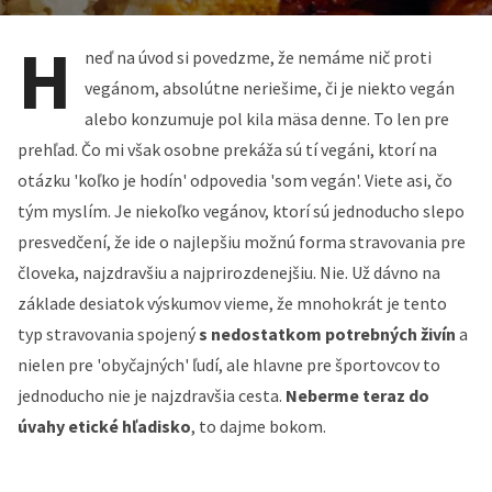
H
neď na úvod si povedzme, že nemáme nič proti
vegánom, absolútne neriešime, či je niekto vegán
alebo konzumuje pol kila mäsa denne. To len pre
prehľad. Čo mi však osobne prekáža sú tí vegáni, ktorí na
otázku 'koľko je hodín' odpovedia 'som vegán'. Viete asi, čo
tým myslím. Je niekoľko vegánov, ktorí sú jednoducho slepo
presvedčení, že ide o najlepšiu možnú forma stravovania pre
človeka, najzdravšiu a najprirozdenejšiu. Nie. Už dávno na
základe desiatok výskumov vieme, že mnohokrát je tento
typ stravovania spojený
s nedostatkom potrebných živín
a
nielen pre 'obyčajných' ľudí, ale hlavne pre športovcov to
jednoducho nie je najzdravšia cesta.
Neberme teraz do
úvahy etické hľadisko
, to dajme bokom.