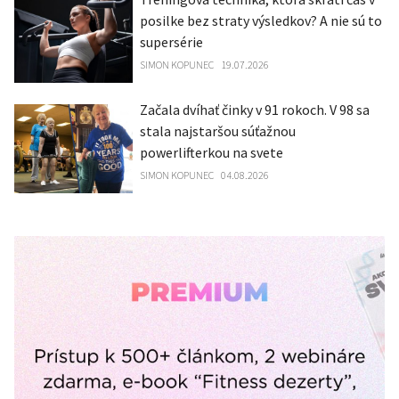
posilke bez straty výsledkov? A nie sú to
supersérie
SIMON KOPUNEC
19.07.2026
Začala dvíhať činky v 91 rokoch. V 98 sa
stala najstaršou súťažnou
powerlifterkou na svete
SIMON KOPUNEC
04.08.2026