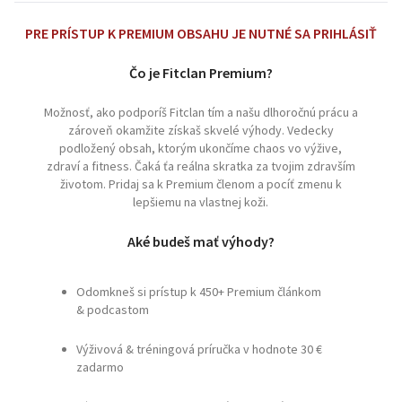
PRE PRÍSTUP K PREMIUM OBSAHU JE NUTNÉ SA PRIHLÁSIŤ
Čo je Fitclan Premium?
Možnosť, ako podporíš Fitclan tím a našu dlhoročnú prácu a
zároveň okamžite získaš skvelé výhody. Vedecky
podložený obsah, ktorým ukončíme chaos vo výžive,
zdraví a fitness. Čaká ťa reálna skratka za tvojim zdravším
životom. Pridaj sa k Premium členom a pocíť zmenu k
lepšiemu na vlastnej koži.
Aké budeš mať výhody?
Odomkneš si prístup k 450+ Premium článkom
& podcastom
Výživová & tréningová príručka v hodnote 30 €
zadarmo