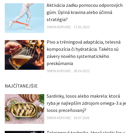
Aktivácia zadku pomocou odporových
gúm. Úplná kravina alebo účinná
stratégia?
SIMON KOPUNEC
17.05.2022
Pivo a tréningová adaptácia, telesná
kompozícia či hydratácia. Takéto sú
závery nového systematického
preskúmania
SIMON KOPUNEC
28.04.2022
NAJČÍTANEJŠIE
Sardinky, losos alebo makrela: ktorá
ryba je najlepším zdrojom omega-3 a je
losos preceňovaný?
SIMON KOPUNEC
29.07.2026
Tréningová technika, ktorá skráti čas v