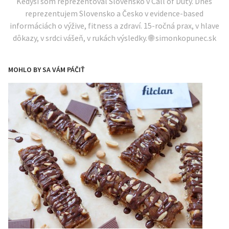
Kedysi som reprezentoval Slovensko v Call of Duty. Dnes
reprezentujem Slovensko a Česko v evidence-based
informáciách o výžive, fitness a zdraví. 15-ročná prax, v hlave
dôkazy, v srdci vášeň, v rukách výsledky. 🌐 simonkopunec.sk
MOHLO BY SA VÁM PÁČIŤ