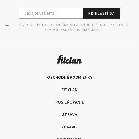
PRIHLÁSIŤ SA
ZAŠKRTNUTÍM TOHTO POLÍČKA POTVRDZUJETE, ŽE STE SI PREČÍTALI A
SÚHLASÍTE S NAŠIMI PODMIENKAMI.
OBCHODNÉ PODMIENKY
FITCLAN
POSILŇOVANIE
STRAVA
ZDRAVIE