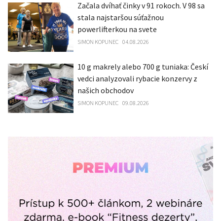
Začala dvíhať činky v 91 rokoch. V 98 sa
stala najstaršou súťažnou
powerlifterkou na svete
SIMON KOPUNEC
04.08.2026
10 g makrely alebo 700 g tuniaka: Českí
vedci analyzovali rybacie konzervy z
našich obchodov
SIMON KOPUNEC
09.08.2026