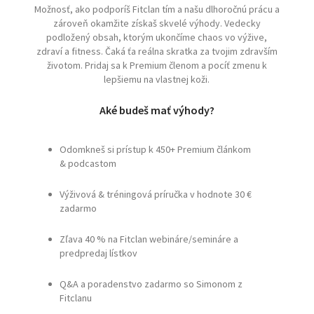
Možnosť, ako podporíš Fitclan tím a našu dlhoročnú prácu a
zároveň okamžite získaš skvelé výhody. Vedecky
podložený obsah, ktorým ukončíme chaos vo výžive,
zdraví a fitness. Čaká ťa reálna skratka za tvojim zdravším
životom. Pridaj sa k Premium členom a pocíť zmenu k
lepšiemu na vlastnej koži.
Aké budeš mať výhody?
Odomkneš si prístup k 450+ Premium článkom
& podcastom
Výživová & tréningová príručka v hodnote 30 €
zadarmo
Zľava 40 % na Fitclan webináre/semináre a
predpredaj lístkov
Q&A a poradenstvo zadarmo so Simonom z
Fitclanu