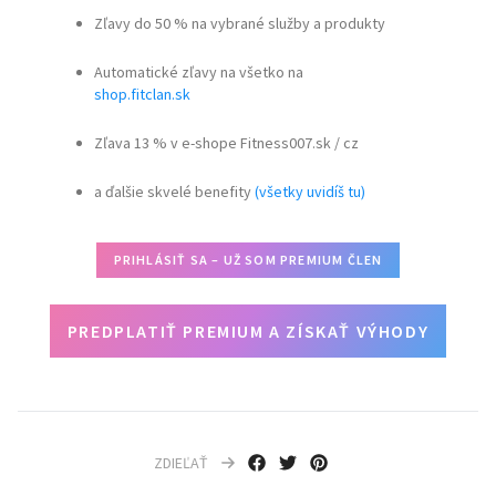
Zľavy do 50 % na vybrané služby a produkty
Automatické zľavy na všetko na
shop.fitclan.sk
Zľava 13 % v e-shope Fitness007.sk / cz
a ďalšie skvelé benefity
(všetky uvidíš tu)
PRIHLÁSIŤ SA – UŽ SOM PREMIUM ČLEN
PREDPLATIŤ PREMIUM A ZÍSKAŤ VÝHODY
ZDIEĽAŤ