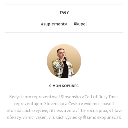
TAGY
#
suplementy
#
kupel
SIMON KOPUNEC
Kedysi som reprezentoval Slovensko v Call of Duty. Dnes
reprezentujem Slovensko a Česko v evidence-based
informáciách o výžive, fitness a zdraví. 15-ročná prax, v hlave
dôkazy, v srdci vášeň, v rukách výsledky. 🌐 simonkopunec.sk