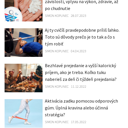
závislosti, vplyvu na výkon, zdravie, až
po chudnutie
SIMON KOPUNEC
28.07.2023
Aj ty cvičíš pravdepodobne príliš ľahko.
Toto sú dôvody prečo je to tak a čo s
tým robiť
SIMON KOPUNEC
04.04.2023
Bezhlavé prejedanie a vyšší kalorický
príjem, ako je treba. Koľko tuku
naberieš za deň či týždeň prejedania?
SIMON KOPUNEC
11.12.2022
Aktivácia zadku pomocou odporových
gúm. Úplná kravina alebo účinná
stratégia?
SIMON KOPUNEC
17.05.2022