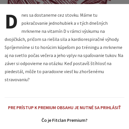
D
nes sa dostaneme cez stovku. Máme tu
pokračovanie jednohubiek a v tých dnešných
mrkneme na vitamín D v rámci výskumu na
dvojičkách, pričom sa riešila sila a kardiorespiračné výhody.
Spríjemníme si to horúcim kúpeľom po tréningu a mrkneme
aj na svetlo počas večera a jeho vplyv na spaľovanie tukov. Na
záver si odpovieme na otázku: Keď postavíš štíhlosť na
piedestál, môže to paradoxne viesť ku zhoršenému
stravovaniu?
PRE PRÍSTUP K PREMIUM OBSAHU JE NUTNÉ SA PRIHLÁSIŤ
Čo je Fitclan Premium?