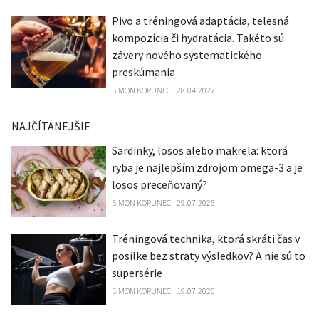
Pivo a tréningová adaptácia, telesná
kompozícia či hydratácia. Takéto sú
závery nového systematického
preskúmania
SIMON KOPUNEC
28.04.2022
NAJČÍTANEJŠIE
Sardinky, losos alebo makrela: ktorá
ryba je najlepším zdrojom omega-3 a je
losos preceňovaný?
SIMON KOPUNEC
29.07.2026
Tréningová technika, ktorá skráti čas v
posilke bez straty výsledkov? A nie sú to
supersérie
SIMON KOPUNEC
19.07.2026