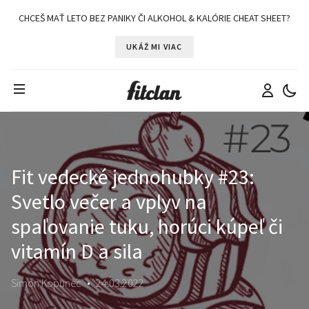
CHCEŠ MAŤ LETO BEZ PANIKY ČI ALKOHOL & KALÓRIE CHEAT SHEET?
UKÁŽ MI VIAC
Fit vedecké jednohubky #23:
Svetlo večer a vplyv na
spaľovanie tuku, horúci kúpeľ či
vitamín D a sila
Simon Kopunec
•
24.03.2022