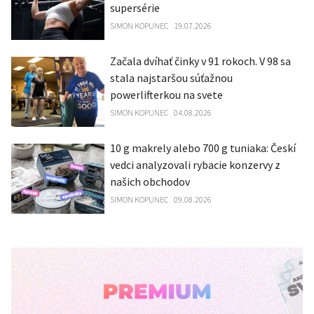
supersérie
SIMON KOPUNEC
19.07.2026
Začala dvíhať činky v 91 rokoch. V 98 sa
stala najstaršou súťažnou
powerlifterkou na svete
SIMON KOPUNEC
04.08.2026
10 g makrely alebo 700 g tuniaka: Českí
vedci analyzovali rybacie konzervy z
našich obchodov
SIMON KOPUNEC
09.08.2026