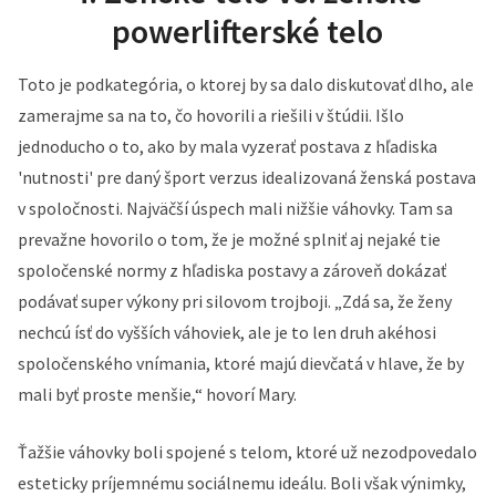
powerlifterské telo
Toto je podkategória, o ktorej by sa dalo diskutovať dlho, ale
zamerajme sa na to, čo hovorili a riešili v štúdii. Išlo
jednoducho o to, ako by mala vyzerať postava z hľadiska
'nutnosti' pre daný šport verzus idealizovaná ženská postava
v spoločnosti. Najväčší úspech mali nižšie váhovky. Tam sa
prevažne hovorilo o tom, že je možné splniť aj nejaké tie
spoločenské normy z hľadiska postavy a zároveň dokázať
podávať super výkony pri silovom trojboji. „Zdá sa, že ženy
nechcú ísť do vyšších váhoviek, ale je to len druh akéhosi
spoločenského vnímania, ktoré majú dievčatá v hlave, že by
mali byť proste menšie,“ hovorí Mary.
Ťažšie váhovky boli spojené s telom, ktoré už nezodpovedalo
esteticky príjemnému sociálnemu ideálu. Boli však výnimky,