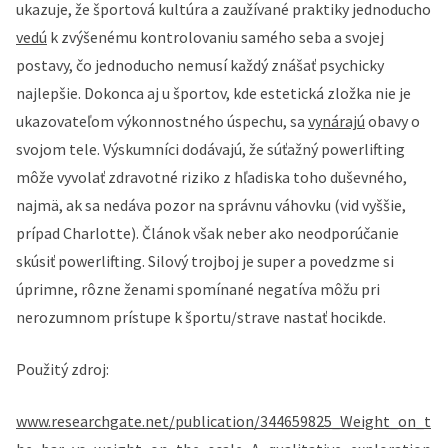
ukazuje, že športová kultúra a zaužívané praktiky jednoducho
vedú
k zvýšenému kontrolovaniu samého seba a svojej
postavy, čo jednoducho nemusí každý znášať psychicky
najlepšie. Dokonca aj u športov, kde estetická zložka nie je
ukazovateľom výkonnostného úspechu, sa
vynárajú
obavy o
svojom tele. Výskumníci dodávajú, že súťažný powerlifting
môže vyvolať zdravotné riziko z hľadiska toho duševného,
najmä, ak sa nedáva pozor na správnu váhovku (vid vyššie,
prípad Charlotte). Článok však neber ako neodporúčanie
skúsiť powerlifting. Silový trojboj je super a povedzme si
úprimne, rôzne ženami spomínané negatíva môžu pri
nerozumnom prístupe k športu/strave nastať hocikde.
Použitý zdroj:
www.researchgate.net/publication/344659825_Weight_on_t