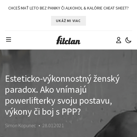
CHCEŠ MAŤ LETO BEZ PANIKY ČI ALKOHOL & KALÓRIE CHEAT SHEET?
UKÁŽ MI VIAC
Esteticko-výkonnostný ženský
paradox. Ako vnímajú
powerlifterky svoju postavu,
výkony či boj s PPP?
Simon Kopunec
•
28.01.2021