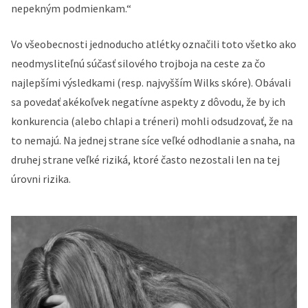
nepekným podmienkam.“
Vo všeobecnosti jednoducho atlétky označili toto všetko ako
neodmysliteľnú súčasť silového trojboja na ceste za čo
najlepšími výsledkami (resp. najvyšším Wilks skóre). Obávali
sa povedať akékoľvek negatívne aspekty z dôvodu, že by ich
konkurencia (alebo chlapi a tréneri) mohli odsudzovať, že na
to nemajú. Na jednej strane síce veľké odhodlanie a snaha, na
druhej strane veľké riziká, ktoré často nezostali len na tej
úrovni rizika.