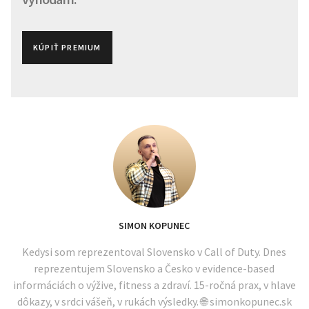
KÚPIŤ PREMIUM
SIMON KOPUNEC
Kedysi som reprezentoval Slovensko v Call of Duty. Dnes
reprezentujem Slovensko a Česko v evidence-based
informáciách o výžive, fitness a zdraví. 15-ročná prax, v hlave
dôkazy, v srdci vášeň, v rukách výsledky. 🌐 simonkopunec.sk