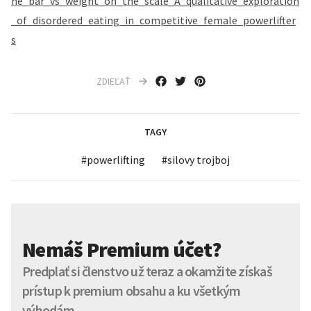
he_bar_vs_weight_on_the_scale_A_qualitative_exploration
_of_disordered_eating_in_competitive_female_powerlifter
s
ZDIEĽAŤ
TAGY
#
powerlifting
#
silovy trojboj
Nemáš Premium účet?
Predplať si členstvo už teraz a okamžite získaš
prístup k premium obsahu a ku všetkým
výhodám.