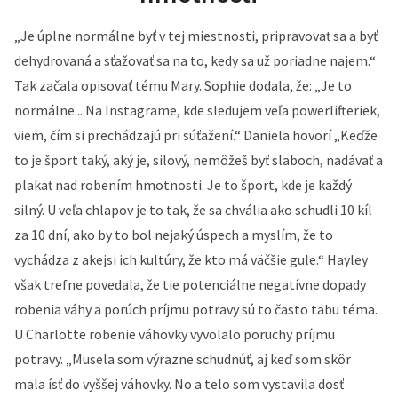
„Je úplne normálne byť v tej miestnosti, pripravovať sa a byť
dehydrovaná a sťažovať sa na to, kedy sa už poriadne najem.“
Tak začala opisovať tému Mary. Sophie dodala, že: „Je to
normálne... Na Instagrame, kde sledujem veľa powerlifteriek,
viem, čím si prechádzajú pri súťažení.“ Daniela hovorí „Keďže
to je šport taký, aký je, silový, nemôžeš byť slaboch, nadávať a
plakať nad robením hmotnosti. Je to šport, kde je každý
silný. U veľa chlapov je to tak, že sa chvália ako schudli 10 kíl
za 10 dní, ako by to bol nejaký úspech a myslím, že to
vychádza z akejsi ich kultúry, že kto má väčšie gule.“ Hayley
však trefne povedala, že tie potenciálne negatívne dopady
robenia váhy a porúch príjmu potravy sú to často tabu téma.
U Charlotte robenie váhovky vyvolalo poruchy príjmu
potravy. „Musela som výrazne schudnúť, aj keď som skôr
mala ísť do vyššej váhovky. No a telo som vystavila dosť