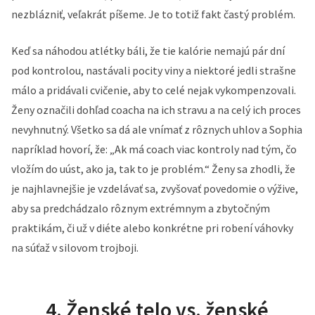
nezblázniť, veľakrát píšeme. Je to totiž fakt častý problém.
Keď sa náhodou atlétky báli, že tie kalórie nemajú pár dní
pod kontrolou, nastávali pocity viny a niektoré jedli strašne
málo a pridávali cvičenie, aby to celé nejak vykompenzovali.
Ženy označili dohľad coacha na ich stravu a na celý ich proces
nevyhnutný. Všetko sa dá ale vnímať z rôznych uhlov a Sophia
napríklad hovorí, že: „Ak má coach viac kontroly nad tým, čo
vložím do uúst, ako ja, tak to je problém.“ Ženy sa zhodli, že
je najhlavnejšie je vzdelávať sa, zvyšovať povedomie o výžive,
aby sa predchádzalo rôznym extrémnym a zbytočným
praktikám, či už v diéte alebo konkrétne pri robení váhovky
na súťaž v silovom trojboji.
4. Ženské telo vs. ženské