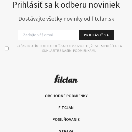
Prihlásiť sa k odberu noviniek
Dostávajte všetky novinky od fitclan.sk
PRIHLÁSIŤ SA
ZAŠKRTNUTÍM TOHTO POLÍČKA POTVRDZUJETE, ŽE STE SI PREČÍTALI A
SÚHLASÍTE S NAŠIMI PODMIENKAMI.
OBCHODNÉ PODMIENKY
FITCLAN
POSILŇOVANIE
STRAVA