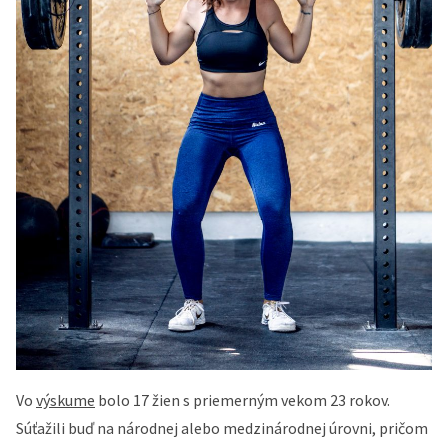
Vo
výskume
bolo 17 žien s priemerným vekom 23 rokov.
Súťažili buď na národnej alebo medzinárodnej úrovni, pričom