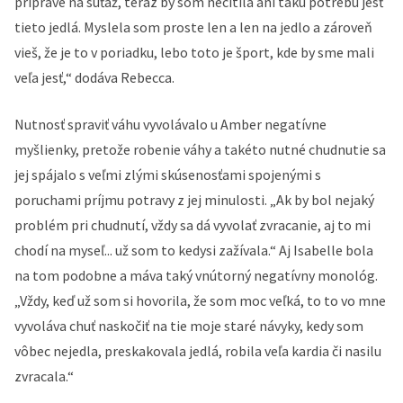
príprave na súťaž, teraz by som necítila ani takú potrebu jesť
tieto jedlá. Myslela som proste len a len na jedlo a zároveň
vieš, že je to v poriadku, lebo toto je šport, kde by sme mali
veľa jesť,“ dodáva Rebecca.
Nutnosť spraviť váhu vyvolávalo u Amber negatívne
myšlienky, pretože robenie váhy a takéto nutné chudnutie sa
jej spájalo s veľmi zlými skúsenosťami spojenými s
poruchami príjmu potravy z jej minulosti. „Ak by bol nejaký
problém pri chudnutí, vždy sa dá vyvolať zvracanie, aj to mi
chodí na myseľ... už som to kedysi zažívala.“ Aj Isabelle bola
na tom podobne a máva taký vnútorný negatívny monológ.
„Vždy, keď už som si hovorila, že som moc veľká, to to vo mne
vyvoláva chuť naskočiť na tie moje staré návyky, kedy som
vôbec nejedla, preskakovala jedlá, robila veľa kardia či nasilu
zvracala.“