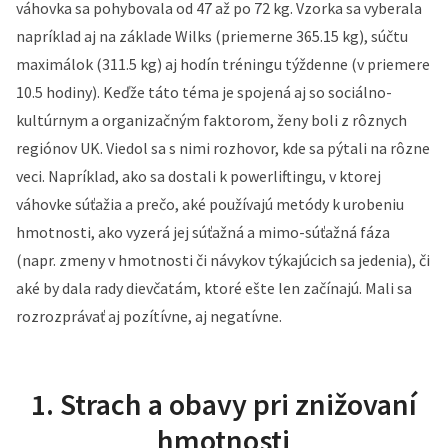
váhovka sa pohybovala od 47 až po 72 kg. Vzorka sa vyberala
napríklad aj na základe Wilks (priemerne 365.15 kg), súčtu
maximálok (311.5 kg) aj hodín tréningu týždenne (v priemere
10.5 hodiny). Keďže táto téma je spojená aj so sociálno-
kultúrnym a organizačným faktorom, ženy boli z rôznych
regiónov UK. Viedol sa s nimi rozhovor, kde sa pýtali na rôzne
veci. Napríklad, ako sa dostali k powerliftingu, v ktorej
váhovke súťažia a prečo, aké používajú metódy k urobeniu
hmotnosti, ako vyzerá jej súťažná a mimo-súťažná fáza
(napr. zmeny v hmotnosti či návykov týkajúcich sa jedenia), či
aké by dala rady dievčatám, ktoré ešte len začínajú. Mali sa
rozrozprávať aj pozítívne, aj negatívne.
1. Strach a obavy pri znižovaní
hmotnosti