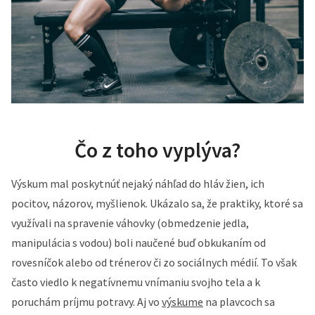
Čo z toho vyplýva?
Výskum mal poskytnúť nejaký náhľad do hláv žien, ich
pocitov, názorov, myšlienok. Ukázalo sa, že praktiky, ktoré sa
využívali na spravenie váhovky (obmedzenie jedla,
manipulácia s vodou) boli naučené buď obkukaním od
rovesníčok alebo od trénerov či zo sociálnych médií. To však
často viedlo k negatívnemu vnímaniu svojho tela a k
poruchám príjmu potravy. Aj vo
výskume
na plavcoch sa