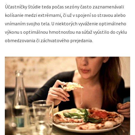
Účastníčky štúdie teda počas sezóny často zaznamenávali
kolísanie medzi extrémami, či už v spojení so stravou alebo
vnímaním svojho tela. U niektorých vyváženie optimálneho
výkonu s optimálnou hmotnosťou na súťaž vyústilo do cyklu
obmedzovania či záchvatového prejedania.