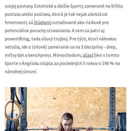
svojej postavy. Estetické a ďalšie športy zamerané na štíhlu
postavu alebo postavu, ktorá je tak nejak závislá od
hmotnosti, sú
štúdiami
označované ako rizikové pre
potenciálne poruchy stravovania. A sem sa patrí aj
powerlifting, teda silový trojboj. Pre tých, ktorí náhodou
netušia, ide o (silové) zameranie sa na 3 disciplíny - drep,
mŕtvy ťah a benchpress. Mimochodom,
účasť
žien v tomto
športe v Anglicku stúpla za posledných 5 rokov o 196 % na
národnej úrovni.