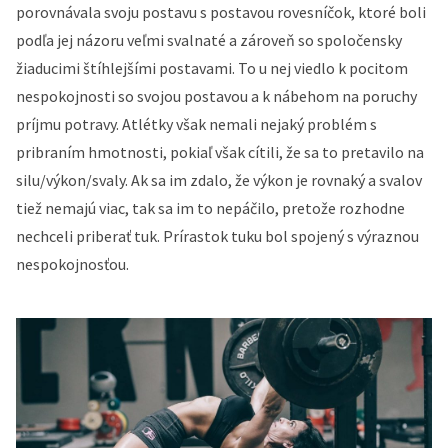
porovnávala svoju postavu s postavou rovesníčok, ktoré boli
podľa jej názoru veľmi svalnaté a zároveň so spoločensky
žiaducimi štíhlejšími postavami. To u nej viedlo k pocitom
nespokojnosti so svojou postavou a k nábehom na poruchy
príjmu potravy. Atlétky však nemali nejaký problém s
pribraním hmotnosti, pokiaľ však cítili, že sa to pretavilo na
silu/výkon/svaly. Ak sa im zdalo, že výkon je rovnaký a svalov
tiež nemajú viac, tak sa im to nepáčilo, pretože rozhodne
nechceli priberať tuk. Prírastok tuku bol spojený s výraznou
nespokojnosťou.