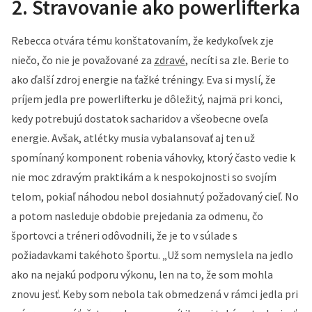
2. Stravovanie ako powerlifterka
Rebecca otvára tému konštatovaním, že kedykoľvek zje
niečo, čo nie je považované za
zdravé
, necíti sa zle. Berie to
ako ďalší zdroj energie na ťažké tréningy. Eva si myslí, že
príjem jedla pre powerlifterku je dôležitý, najmä pri konci,
kedy potrebujú dostatok sacharidov a všeobecne oveľa
energie. Avšak, atlétky musia vybalansovať aj ten už
spomínaný komponent robenia váhovky, ktorý často vedie
k
nie moc zdravým praktikám a k nespokojnosti so svojím
telom, pokiaľ náhodou nebol dosiahnutý požadovaný cieľ. No
a potom nasleduje obdobie prejedania za odmenu, čo
športovci a tréneri odôvodnili, že je to v súlade s
požiadavkami takéhoto športu.
„Už som nemyslela na jedlo
ako na nejakú podporu výkonu, len na to, že som mohla
znovu jesť. Keby som nebola tak obmedzená v rámci jedla pri