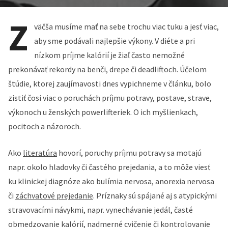
Z
väčša musíme mať na sebe trochu viac tuku a jesť viac,
aby sme podávali najlepšie výkony. V diéte a pri
nízkom príjme kalórií je žiaľ často nemožné
prekonávať rekordy na benči, drepe či deadliftoch. Účelom
štúdie, ktorej zaujímavosti dnes vypichneme v článku, bolo
zistiť čosi viac o poruchách príjmu potravy, postave, strave,
výkonoch u ženských powerlifteriek. O ich myšlienkach,
pocitoch a názoroch.
Ako
literatúra
hovorí, poruchy príjmu potravy sa motajú
napr. okolo hladovky či častého prejedania, a to môže viesť
ku klinickej diagnóze ako bulímia nervosa, anorexia nervosa
či
záchvatové prejedanie
. Príznaky sú spájané aj s atypickými
stravovacími návykmi, napr. vynechávanie jedál, časté
obmedzovanie kalórií, nadmerné cvičenie či kontrolovanie