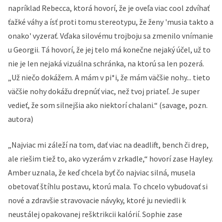
napríklad Rebecca, ktorá hovorí, že je oveľa viac cool zdvíhať
ťažké váhy a ísť proti tomu stereotypu, že ženy 'musia takto a
onako' vyzerať. Vďaka silovému trojboju sa zmenilo vnímanie
u Georgii. Tá hovorí, že jej telo má konečne nejaký účel, už to
nie je len nejaká vizuálna schránka, na ktorú sa len pozerá.
„Už niečo dokážem. A mám v pi*i, že mám väčšie nohy... tieto
väčšie nohy dokážu drepnúť viac, než tvoj priateľ. Je super
vedieť, že som silnejšia ako niektorí chalani.“ (savage, pozn.
autora)
„Najviac mi záleží na tom, dať viac na deadlift, bench či drep,
ale riešim tiež to, ako vyzerám v zrkadle,“ hovorí zase Hayley.
Amber uznala, že keď chcela byť čo najviac silná, musela
obetovať štíhlu postavu, ktorú mala. To chcelo vybudovať si
nové a zdravšie stravovacie návyky, ktoré ju neviedli k
neustálej opakovanej rešktrikcii kalórií. Sophie zase