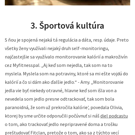
3. Športová kultúra
S ňou je spojená nejaká tá regulácia a dáta, resp. údaje. Preto
všetky ženy využívali nejaký druh self-monitoringu,
najčastejšie sa využívalo monitorovanie kalórií a makroživín
cez Myfitnesspal. „Aj keď som nejedla, tak som na to
myslela. Myslela som na potraviny, ktoré sa mi ešte vojdú do
kalórií a čo si dám ako ďalšie jedlo.“ - Amy. „Monitorovanie
jedla vie byť niekedy otravné, hlavne keď som išla von a
nevedela som jedlo presne odtrackovať, tak som bola
paranoidná, že som už prekročila kalórie', povedala Olivia,
ktorej by sme určite odporučili počúvnuť si náš
diel podcastu
o tom, ako trackovať jedlo nepripravené doma a trošku
preštudovať Fitclan, pretože o tom, ako sa z týchto vecí