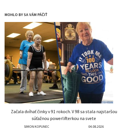
MOHLO BY SA VÁM PÁČIŤ
Začala dvíhať činky v 91 rokoch. V 98 sa stala najstaršou
súťažnou powerlifterkou na svete
SIMON KOPUNEC
04.08.2026