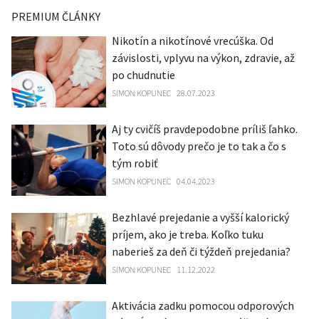
PREMIUM ČLÁNKY
Nikotín a nikotínové vrecúška. Od
závislosti, vplyvu na výkon, zdravie, až
po chudnutie
SIMON KOPUNEC
28.07.2023
Aj ty cvičíš pravdepodobne príliš ľahko.
Toto sú dôvody prečo je to tak a čo s
tým robiť
SIMON KOPUNEC
04.04.2023
Bezhlavé prejedanie a vyšší kalorický
príjem, ako je treba. Koľko tuku
naberieš za deň či týždeň prejedania?
SIMON KOPUNEC
11.12.2022
Aktivácia zadku pomocou odporových