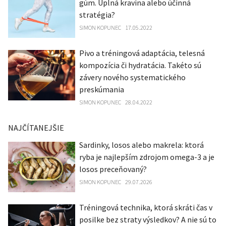
gúm. Úplná kravina alebo účinná
stratégia?
SIMON KOPUNEC
17.05.2022
Pivo a tréningová adaptácia, telesná
kompozícia či hydratácia. Takéto sú
závery nového systematického
preskúmania
SIMON KOPUNEC
28.04.2022
NAJČÍTANEJŠIE
Sardinky, losos alebo makrela: ktorá
ryba je najlepším zdrojom omega-3 a je
losos preceňovaný?
SIMON KOPUNEC
29.07.2026
Tréningová technika, ktorá skráti čas v
posilke bez straty výsledkov? A nie sú to