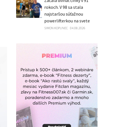
Začala dvíhať činky v 91
rokoch. V 98 sa stala
najstaršou súťažnou
powerlifterkou na svete
SIMON KOPUNEC
04.08.2026