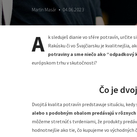
Martin Masár
•
04.06.2023
A
k sleduješ dianie vo sfére potravín, určite 
Rakúsku či vo Švajčiarsku je kvalitnejšia, 
potraviny a sme niečo ako “odpadkový 
európskom trhu v skutočnosti?
Čo je dvoj
Dvojitá kvalita potravín predstavuje situáciu, kedy
alebo s podobným obalom predávajú v rôznych kr
môžeme stretnúť s tvrdeniami, že produkty predávan
hodnotnejšie ako tie, čo kupujeme vo východných č