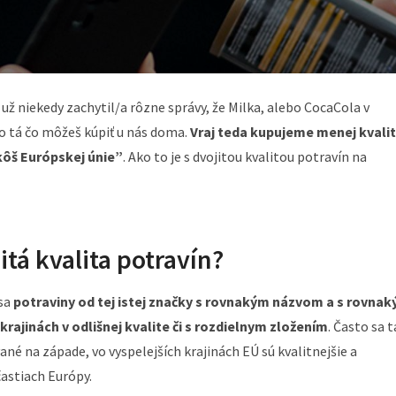
si už niekedy zachytil/a rôzne správy, že Milka, alebo CocaCola v
ako tá čo môžeš kúpiť u nás doma.
Vraj teda kupujeme menej kvali
kôš Európskej únie”
. Ako to je s dvojitou kvalitou potravín na
itá kvalita potravín?
 sa
potraviny od tej istej značky s rovnakým názvom a s rovna
ajinách v odlišnej kvalite či s rozdielnym zložením
. Často sa 
é na západe, vo vyspelejších krajinách EÚ sú kvalitnejšie a
astiach Európy.