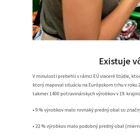
Existuje 
V minulosti prebehli v rámci EÚ viaceré štúdie, kt
ktorý mapoval situáciu na Európskom trhu v roku 2
takmer 1400 potravinárskych výrobkov v 19. krajinác
• 9 % výrobkov malo rovnaký predný obal so značn
• 22 % výrobkov malo podobný predný obal (mierne 