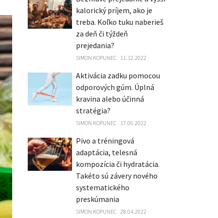
kalorický príjem, ako je
treba. Koľko tuku naberieš
za deň či týždeň
prejedania?
SIMON KOPUNEC
11.12.2022
Aktivácia zadku pomocou
odporových gúm. Úplná
kravina alebo účinná
stratégia?
SIMON KOPUNEC
17.05.2022
Pivo a tréningová
adaptácia, telesná
kompozícia či hydratácia.
Takéto sú závery nového
systematického
preskúmania
SIMON KOPUNEC
28.04.2022