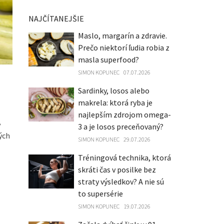
NAJČÍTANEJŠIE
Maslo, margarín a zdravie.
Prečo niektorí ľudia robia z
masla superfood?
SIMON KOPUNEC
07.07.2026
Sardinky, losos alebo
makrela: ktorá ryba je
najlepším zdrojom omega-
,
3 a je losos preceňovaný?
ých
SIMON KOPUNEC
29.07.2026
Tréningová technika, ktorá
skráti čas v posilke bez
straty výsledkov? A nie sú
to supersérie
SIMON KOPUNEC
19.07.2026