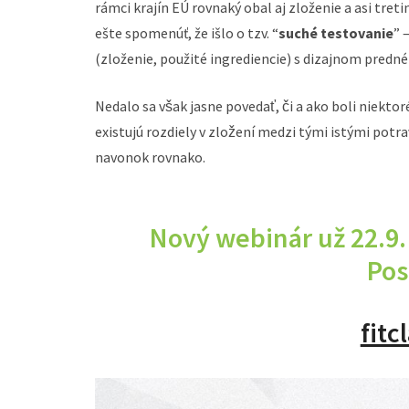
rámci krajín EÚ rovnaký obal aj zloženie a asi treti
ešte spomenúť, že išlo o tzv. “
suché testovanie
” 
(zloženie, použité ingrediencie) s dizajnom predn
Nedalo sa však jasne povedať, či a ako boli niektoré
existujú rozdiely v zložení medzi tými istými po
navonok rovnako.
Nový webinár už 22.9.
Pos
fitc