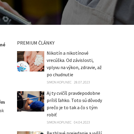
PREMIUM ČLÁNKY
tné
Nikotín a nikotínové
vrecúška. Od závislosti,
vplyvu na výkon, zdravie, až
po chudnutie
SIMON KOPUNEC
28.07.2023
Aj ty cvičíš pravdepodobne
príliš ľahko. Toto sú dôvody
kým
prečo je to tak a čo s tým
tak
robiť
SIMON KOPUNEC
04.04.2023
Bezhlavé prejedanie a vyšší