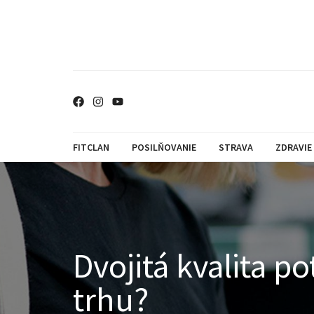
FITCLAN
POSILŇOVANIE
STRAVA
ZDRAVIE
Dvojitá kvalita p
trhu?