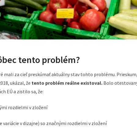
vôbec tento problém?
oré mali za cieľ preskúmať aktuálny stav tohto problému. Prieskum
018, ukázal, že
tento problém reálne existoval.
Bolo otestovan
h EÚ a zistilo sa, že:
ými rozdielmi v zložení
variácie v dizajne) so značnými rozdielmi v zložení