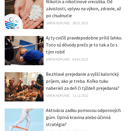
Nikotín a nikotínové vrecúška. Od
závislosti, vplyvu na výkon, zdravie, až
po chudnutie
SIMON KOPUNEC
28.07.2023
Aj ty cvičíš pravdepodobne príliš ľahko.
Toto sú dôvody prečo je to tak a čo s
tým robiť
SIMON KOPUNEC
04.04.2023
Bezhlavé prejedanie a vyšší kalorický
príjem, ako je treba. Koľko tuku
naberieš za deň či týždeň prejedania?
SIMON KOPUNEC
11.12.2022
Aktivácia zadku pomocou odporových
gúm. Úplná kravina alebo účinná
stratégia?