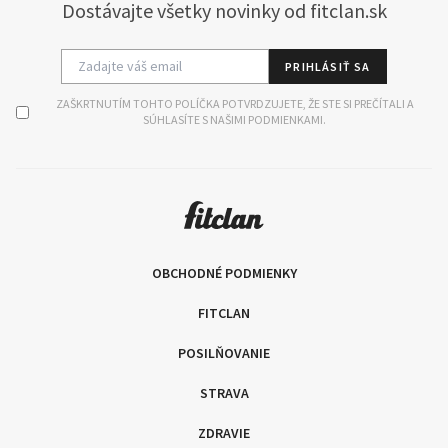
Dostávajte všetky novinky od fitclan.sk
PRIHLÁSIŤ SA
ZAŠKRTNUTÍM TOHTO POLÍČKA POTVRDZUJETE, ŽE STE SI PREČÍTALI A
SÚHLASÍTE S NAŠIMI PODMIENKAMI.
OBCHODNÉ PODMIENKY
FITCLAN
POSILŇOVANIE
STRAVA
ZDRAVIE