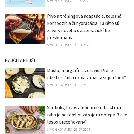
SIMON KOPUNEC
17.05.2022
Pivo a tréningová adaptácia, telesná
kompozícia či hydratácia. Takéto sú
závery nového systematického
preskúmania
SIMON KOPUNEC
28.04.2022
NAJČÍTANEJŠIE
Maslo, margarín a zdravie. Prečo
niektorí ľudia robia z masla superfood?
SIMON KOPUNEC
07.07.2026
Sardinky, losos alebo makrela: ktorá
ryba je najlepším zdrojom omega-3 a je
losos preceňovaný?
SIMON KOPUNEC
29.07.2026