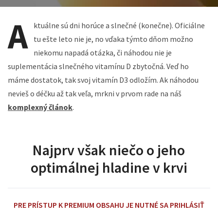
A
ktuálne sú dni horúce a slnečné (konečne). Oficiálne
tu ešte leto nie je, no vďaka týmto dňom možno
niekomu napadá otázka, či náhodou nie je
suplementácia slnečného vitamínu D zbytočná. Veď ho
máme dostatok, tak svoj vitamín D3 odložím. Ak náhodou
nevieš o déčku až tak veľa, mrkni v prvom rade na náš
komplexný článok
.
Najprv však niečo o jeho
optimálnej hladine v krvi
PRE PRÍSTUP K PREMIUM OBSAHU JE NUTNÉ SA PRIHLÁSIŤ