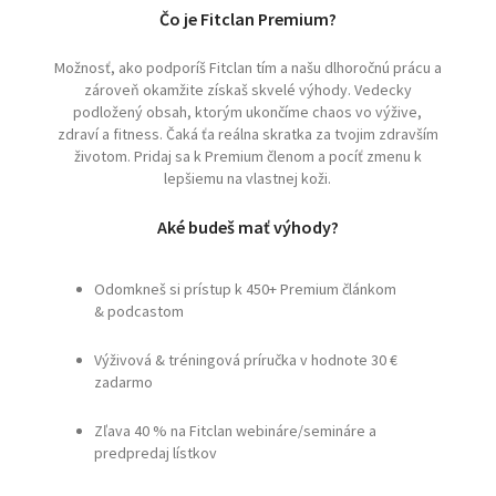
Čo je Fitclan Premium?
Možnosť, ako podporíš Fitclan tím a našu dlhoročnú prácu a
zároveň okamžite získaš skvelé výhody. Vedecky
podložený obsah, ktorým ukončíme chaos vo výžive,
zdraví a fitness. Čaká ťa reálna skratka za tvojim zdravším
životom. Pridaj sa k Premium členom a pocíť zmenu k
lepšiemu na vlastnej koži.
Aké budeš mať výhody?
Odomkneš si prístup k 450+ Premium článkom
& podcastom
Výživová & tréningová príručka v hodnote 30 €
zadarmo
Zľava 40 % na Fitclan webináre/semináre a
predpredaj lístkov