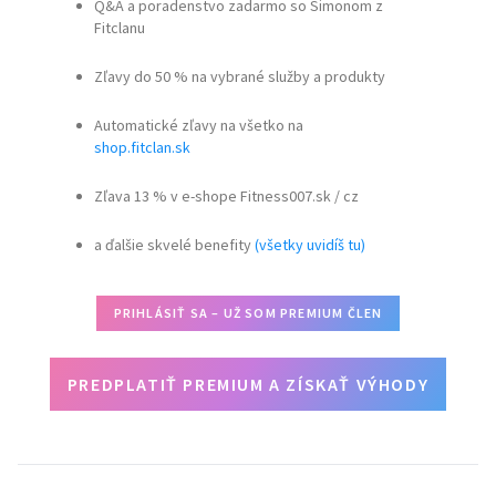
Q&A a poradenstvo zadarmo so Simonom z
Fitclanu
Zľavy do 50 % na vybrané služby a produkty
Automatické zľavy na všetko na
shop.fitclan.sk
Zľava 13 % v e-shope Fitness007.sk / cz
a ďalšie skvelé benefity
(všetky uvidíš tu)
PRIHLÁSIŤ SA – UŽ SOM PREMIUM ČLEN
PREDPLATIŤ PREMIUM A ZÍSKAŤ VÝHODY