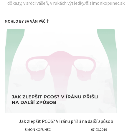
dôkazy, v srdci vášeň, v rukách výsledky. 🌐 simonkopunec.sk
MOHLO BY SA VÁM PÁČIŤ
Jak zlepšit PCOS? V Íránu přišli na další způsob
SIMON KOPUNEC
07.03.2019