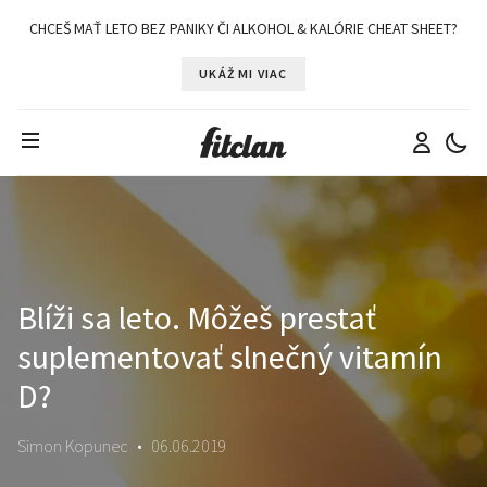
CHCEŠ MAŤ LETO BEZ PANIKY ČI ALKOHOL & KALÓRIE CHEAT SHEET?
UKÁŽ MI VIAC
Blíži sa leto. Môžeš prestať
suplementovať slnečný vitamín
D?
Simon Kopunec
•
06.06.2019