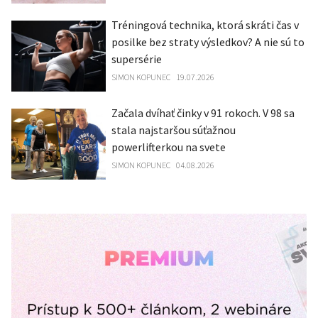
Tréningová technika, ktorá skráti čas v
posilke bez straty výsledkov? A nie sú to
supersérie
SIMON KOPUNEC
19.07.2026
Začala dvíhať činky v 91 rokoch. V 98 sa
stala najstaršou súťažnou
powerlifterkou na svete
SIMON KOPUNEC
04.08.2026