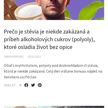
Prečo je stévia je niekde zakázaná a
príbeh alkoholových cukrov (polyoly),
ktoré osladia život bez opice
SIMON KOPUNEC
20.03.2023
Ošiaľ s erythritolom, polyoly pod drobnohľadom či stévia,
ktorá je niekde zakázaná. Celý diel vrátane bonusu nájdeš na
herohero.co/fitclan
ZDIEĽAŤ