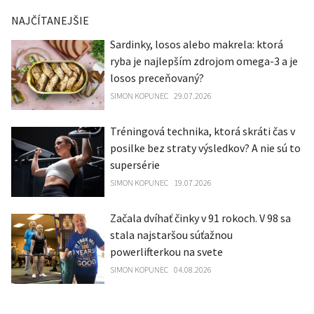
NAJČÍTANEJŠIE
Sardinky, losos alebo makrela: ktorá
ryba je najlepším zdrojom omega-3 a je
losos preceňovaný?
SIMON KOPUNEC
29.07.2026
Tréningová technika, ktorá skráti čas v
posilke bez straty výsledkov? A nie sú to
supersérie
SIMON KOPUNEC
19.07.2026
Začala dvíhať činky v 91 rokoch. V 98 sa
stala najstaršou súťažnou
powerlifterkou na svete
SIMON KOPUNEC
04.08.2026