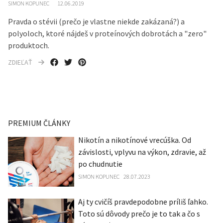
SIMON KOPUNEC
12.06.2019
Pravda o stévii (prečo je vlastne niekde zakázaná?) a
polyoloch, ktoré nájdeš v proteínových dobrotách a "zero"
produktoch.
ZDIEĽAŤ
PREMIUM ČLÁNKY
Nikotín a nikotínové vrecúška. Od
závislosti, vplyvu na výkon, zdravie, až
po chudnutie
SIMON KOPUNEC
28.07.2023
Aj ty cvičíš pravdepodobne príliš ľahko.
Toto sú dôvody prečo je to tak a čo s