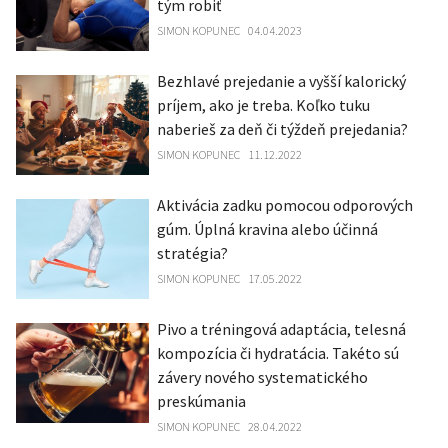
tým robiť
SIMON KOPUNEC
04.04.2023
Bezhlavé prejedanie a vyšší kalorický
príjem, ako je treba. Koľko tuku
naberieš za deň či týždeň prejedania?
SIMON KOPUNEC
11.12.2022
Aktivácia zadku pomocou odporových
gúm. Úplná kravina alebo účinná
stratégia?
SIMON KOPUNEC
17.05.2022
Pivo a tréningová adaptácia, telesná
kompozícia či hydratácia. Takéto sú
závery nového systematického
preskúmania
SIMON KOPUNEC
28.04.2022