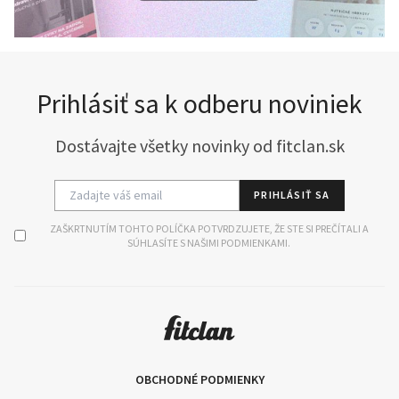
Prihlásiť sa k odberu noviniek
Dostávajte všetky novinky od fitclan.sk
PRIHLÁSIŤ SA
ZAŠKRTNUTÍM TOHTO POLÍČKA POTVRDZUJETE, ŽE STE SI PREČÍTALI A
SÚHLASÍTE S NAŠIMI PODMIENKAMI.
OBCHODNÉ PODMIENKY