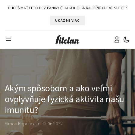
CHCEŠ MAŤ LETO BEZ PANIKY ČI ALKOHOL & KALÓRIE CHEAT SHEET?
UKÁŽ MI VIAC
Akým spôsobom a ako veľmi
ovplyvňuje fyzická aktivita našu
imunitu?
Simon Kopunec
•
12.06.2022