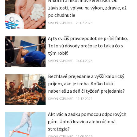
Nikotín a nikotínové vrecúška. Od
závislosti, vplyvu na výkon, zdravie, až
po chudnutie
SIMON KOPUNEC
28.07.2023
Aj ty cvičíš pravdepodobne príliš ľahko.
Toto sú dôvody prečo je to tak a čo s
tým robiť
SIMON KOPUNEC
04.04.2023
Bezhlavé prejedanie a vyšší kalorický
príjem, ako je treba. Koľko tuku
naberieš za deň či týždeň prejedania?
SIMON KOPUNEC
11.12.2022
Aktivácia zadku pomocou odporových
gúm. Úplná kravina alebo účinná
stratégia?
SIMON KOPUNEC
17.05.2022