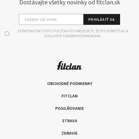
Dostávajte všetky novinky od fitclan.sk
PRIHLÁSIŤ SA
ZAŠKRTNUTÍM TOHTO POLÍČKA POTVRDZUJETE, ŽE STE SI PREČÍTALI A
SÚHLASÍTE S NAŠIMI PODMIENKAMI.
OBCHODNÉ PODMIENKY
FITCLAN
POSILŇOVANIE
STRAVA
ZDRAVIE