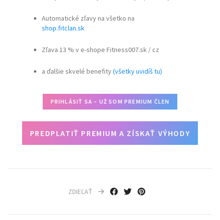
Automatické zľavy na všetko na
shop.fitclan.sk
Zľava 13 % v e-shope Fitness007.sk / cz
a ďalšie skvelé benefity
(všetky uvidíš tu)
PRIHLÁSIŤ SA – UŽ SOM PREMIUM ČLEN
PREDPLATIŤ PREMIUM A ZÍSKAŤ VÝHODY
ZDIEĽAŤ