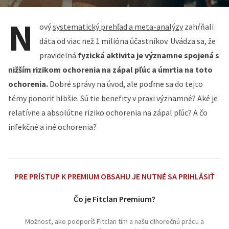
N
ový
systematický prehľad a meta-analýzy
zahŕňali
dáta od viac než 1 milióna účastníkov. Uvádza sa, že
pravidelná
fyzická aktivita je významne spojená s
nižším rizikom ochorenia na zápal pľúc a úmrtia na toto
ochorenia.
Dobré správy na úvod, ale poďme sa do tejto
témy ponoriť hlbšie. Sú tie benefity v praxi významné? Aké je
relatívne a absolútne riziko ochorenia na zápal pľúc? A čo
infekčné a iné ochorenia?
PRE PRÍSTUP K PREMIUM OBSAHU JE NUTNÉ SA PRIHLÁSIŤ
Čo je Fitclan Premium?
Možnosť, ako podporíš Fitclan tím a našu dlhoročnú prácu a