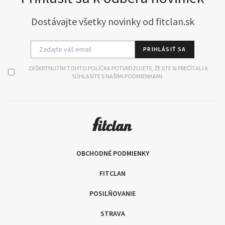
Dostávajte všetky novinky od fitclan.sk
PRIHLÁSIŤ SA
ZAŠKRTNUTÍM TOHTO POLÍČKA POTVRDZUJETE, ŽE STE SI PREČÍTALI A
SÚHLASÍTE S NAŠIMI PODMIENKAMI.
OBCHODNÉ PODMIENKY
FITCLAN
POSILŇOVANIE
STRAVA