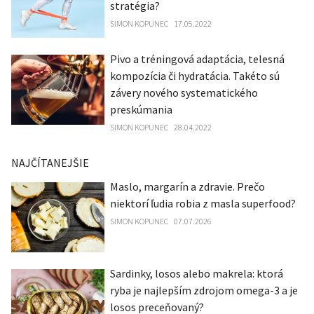
stratégia?
SIMON KOPUNEC
17.05.2022
Pivo a tréningová adaptácia, telesná
kompozícia či hydratácia. Takéto sú
závery nového systematického
preskúmania
SIMON KOPUNEC
28.04.2022
NAJČÍTANEJŠIE
Maslo, margarín a zdravie. Prečo
niektorí ľudia robia z masla superfood?
SIMON KOPUNEC
07.07.2026
Sardinky, losos alebo makrela: ktorá
ryba je najlepším zdrojom omega-3 a je
losos preceňovaný?