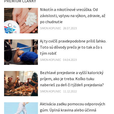
PREMIUM ČLÁNKY
Nikotín a nikotínové vrecúška. Od
závislosti, vplyvu na výkon, zdravie, až
po chudnutie
SIMON KOPUNEC
28.07.2023
Aj ty cvičíš pravdepodobne príliš ľahko.
Toto sú dôvody prečo je to tak a čo s
tým robiť
SIMON KOPUNEC
04.04.2023
Bezhlavé prejedanie a vyšší kalorický
príjem, ako je treba. Koľko tuku
naberieš za deň či týždeň prejedania?
SIMON KOPUNEC
11.12.2022
Aktivácia zadku pomocou odporových
gúm. Úplná kravina alebo účinná