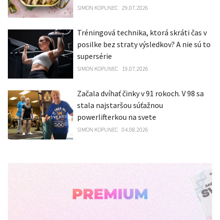
SIMON KOPUNEC
29.07.2026
Tréningová technika, ktorá skráti čas v
posilke bez straty výsledkov? A nie sú to
supersérie
SIMON KOPUNEC
19.07.2026
Začala dvíhať činky v 91 rokoch. V 98 sa
stala najstaršou súťažnou
powerlifterkou na svete
SIMON KOPUNEC
04.08.2026