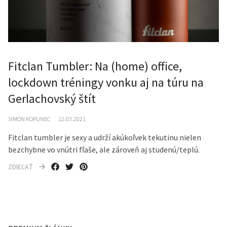
Fitclan Tumbler: Na (home) office,
lockdown tréningy vonku aj na túru na
Gerlachovský štít
SIMON KOPUNEC
12.03.2021
Fitclan tumbler je sexy a udrží akúkoľvek tekutinu nielen
bezchybne vo vnútri fľaše, ale zároveň aj studenú/teplú.
ZDIEĽAŤ