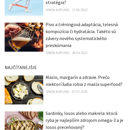
stratégia?
SIMON KOPUNEC
17.05.2022
Pivo a tréningová adaptácia, telesná
kompozícia či hydratácia. Takéto sú
závery nového systematického
preskúmania
SIMON KOPUNEC
28.04.2022
NAJČÍTANEJŠIE
Maslo, margarín a zdravie. Prečo
niektorí ľudia robia z masla superfood?
SIMON KOPUNEC
07.07.2026
Sardinky, losos alebo makrela: ktorá
ryba je najlepším zdrojom omega-3 a je
losos preceňovaný?