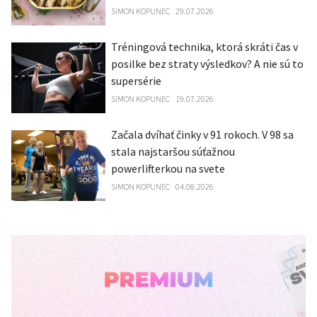
SIMON KOPUNEC
29.07.2026
Tréningová technika, ktorá skráti čas v
posilke bez straty výsledkov? A nie sú to
supersérie
SIMON KOPUNEC
19.07.2026
Začala dvíhať činky v 91 rokoch. V 98 sa
stala najstaršou súťažnou
powerlifterkou na svete
SIMON KOPUNEC
04.08.2026