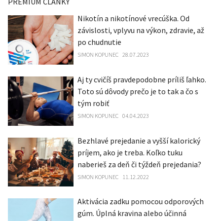
PREMIUM ČLÁNKY
Nikotín a nikotínové vrecúška. Od
závislosti, vplyvu na výkon, zdravie, až
po chudnutie
SIMON KOPUNEC
28.07.2023
Aj ty cvičíš pravdepodobne príliš ľahko.
Toto sú dôvody prečo je to tak a čo s
tým robiť
SIMON KOPUNEC
04.04.2023
Bezhlavé prejedanie a vyšší kalorický
príjem, ako je treba. Koľko tuku
naberieš za deň či týždeň prejedania?
SIMON KOPUNEC
11.12.2022
Aktivácia zadku pomocou odporových
gúm. Úplná kravina alebo účinná