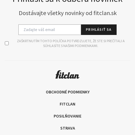
Dostávajte všetky novinky od fitclan.sk
PRIHLÁSIŤ SA
ZAŠKRTNUTÍM TOHTO POLÍČKA POTVRDZUJETE, ŽE STE SI PREČÍTALI A
SÚHLASÍTE S NAŠIMI PODMIENKAMI.
OBCHODNÉ PODMIENKY
FITCLAN
POSILŇOVANIE
STRAVA