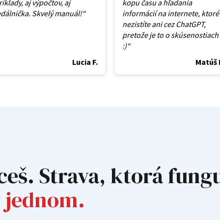
ríklady, aj výpočtov, aj
kopu času a hľadania
edálnička. Skvelý manuál!“
informácií na internete, ktoré
nezistíte ani cez ChatGPT,
pretože je to o skúsenostiach
:)“
Lucia F.
Matúš 
eš. Strava, ktorá fungu
v jednom.