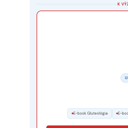
K VÝ
U
E-book Gluteológia
E-boo