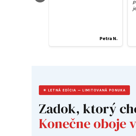
p
j
Petra N.
☀ LETNÁ EDÍCIA — LIMITOVANÁ PONUKA
Zadok, ktorý chc
Konečne oboje 