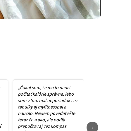
z
„Čakal som, že ma to naučí
„Jednoducho a na
počítať kalórie správne, lebo
mieste vysvetlené
som v tom mal neporiadok cez
“polopatisticky” a
tabuľky aj myfitnesspal a
funguje. Plus kom
naučilo. Neviem povedať ešte
webinár, aj to ma p
teraz čo a ako, ale podľa
knihu kúpiť. Mala 
í
prepočtov aj cez kompas
pripravené jedálnič
›