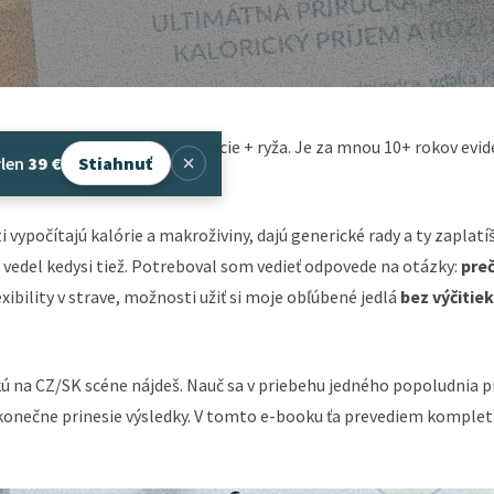
roku 2013 „zrušil“ dogmu kuracie + ryža. Je za mnou 10+ rokov evi
r
len
39 €
Stiahnuť
ich klientov a fanúšikov.
 vypočítajú kalórie a makroživiny, dajú generické rady a ty zaplatíš
 vedel kedysi tiež. Potreboval som vedieť odpovede na otázky:
preč
xibility v strave, možnosti užiť si moje obľúbené jedlá
bez výčitiek
akú na CZ/SK scéne nájdeš. Nauč sa v priebehu jedného popoludnia p
rý konečne prinesie výsledky. V tomto e-booku ťa prevediem kompl