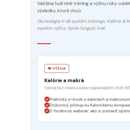
Väčšina ľudí rieši tréning a výživu roky odd
výsledky, ktoré chcú.
Gluteológia ti dá systém tréningu. Kalórie & 
systém výživy. Spolu fungujú inak.
🍽️ VÝŽIVA
Kalórie a makrá
Výživa bez chaosu a bez najčastejších chýb (65
Praktický e-book o kalóriách a makronutr
Doživotný prístup ku Kalorickému kompasu
2-hodinový webinár: ako si zostaviť optim