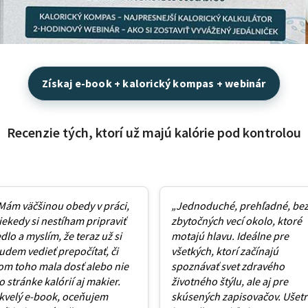
Získaj e-book + kalorický kompas + webinár
Recenzie tých, ktorí už majú kalórie pod kontrolou
Mám väčšinou obedy v práci,
„Jednoduché, prehľadné, be
iekedy si nestíham pripraviť
zbytočných vecí okolo, ktoré
edlo a myslím, že teraz už si
motajú hlavu. Ideálne pre
udem vedieť prepočítať, či
všetkých, ktorí začínajú
om toho mala dosť alebo nie
spoznávať svet zdravého
o stránke kalórií aj makier.
životného štýlu, ale aj pre
kvelý e-book, oceňujem
skúsených zapisovačov. Ušetr