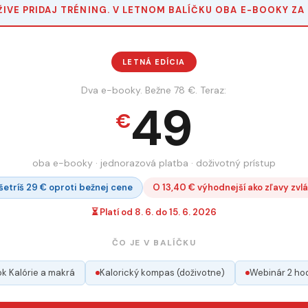
ŽIVE PRIDAJ TRÉNING. V LETNOM BALÍČKU OBA E-BOOKY ZA 
LETNÁ EDÍCIA
Dva e-booky. Bežne 78 €. Teraz:
49
€
oba e-booky · jednorazová platba · doživotný prístup
šetríš 29 € oproti bežnej cene
O 13,40 € výhodnejší ako zľavy zvlá
⏳ Platí od 8. 6. do 15. 6. 2026
ČO JE V BALÍČKU
k Kalórie a makrá
Kalorický kompas (doživotne)
Webinár 2 ho