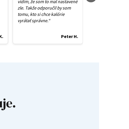
vidím, že som to mal nastavené
dávam prednosť je
zle. Takže odporučil by som
mám rada a necítim
tomu, kto si chce kalórie
strese v obchode 
vyrátať správne.“
zoznamom.“
K.
Peter H.
je.