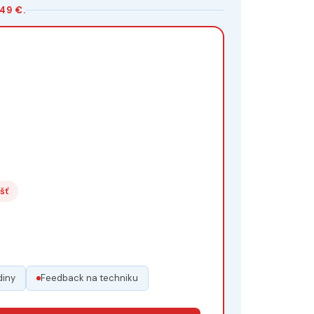
49 €.
šť
diny
Feedback na techniku