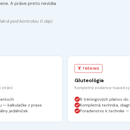
elene. A práve preto nevidia
Makrá pod kontrolou ti dajú
🏋️ TRÉNING
Gluteológia
 strán)
Kompletný evidence-based sys
ientoch
8 tréningových plánov do 
 — kalkulačke z praxe
Kompletná technika, diagn
álny jedálniček
Poradenstvo k technike —