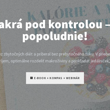
akrá pod kontrolou –
popoludnie!
bez zbytočných diét a priberal bez prebytočného tuku. V prie
ríjem, optimálne rozdeliť makroživiny a poskladať jedálniček
💾 E-BOOK + KOMPAS + WEBINÁR