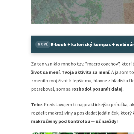
Napísal som prvý česko-slovesnký článok, ktorý v 
E-book + kalorický kompas + webiná
NOVÉ
článkov a hlavne 600+ úspešných transformácií naš
Za ten vzniklo mnoho tzv. "macro coachov", ktorí ti
život sa mení. Tvoja aktivita sa mení.
A ja som to
zmenilo môj život k lepšiemu, hlavne z hľadiska fle
potreboval, som sa
rozhodol posunúť ďalej.
Tebe
. Predstavujem ti najpraktickejšiu príručka, 
rozdeliť makroživiny a poskladať jedálniček, kto
makroživiny pod kontrolou — už navždy!