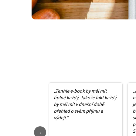
„Tenhle e-book by měl mít
„
úplně každý. Jakože fakt každý
n
by měl mít v dnešní době
j
přehled o svém příjmu a
b
výdeji.“
s
p
S
‹