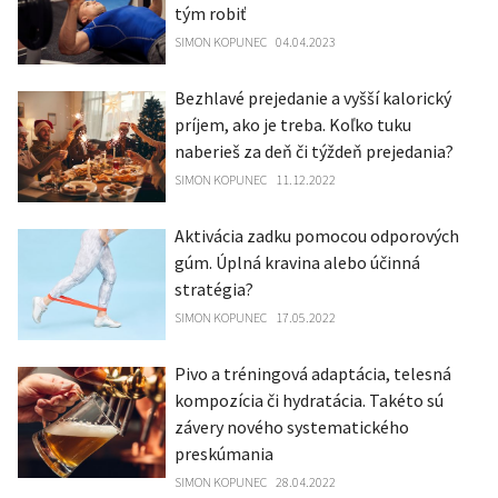
tým robiť
SIMON KOPUNEC
04.04.2023
Bezhlavé prejedanie a vyšší kalorický
príjem, ako je treba. Koľko tuku
naberieš za deň či týždeň prejedania?
SIMON KOPUNEC
11.12.2022
Aktivácia zadku pomocou odporových
gúm. Úplná kravina alebo účinná
stratégia?
SIMON KOPUNEC
17.05.2022
Pivo a tréningová adaptácia, telesná
kompozícia či hydratácia. Takéto sú
závery nového systematického
preskúmania
SIMON KOPUNEC
28.04.2022