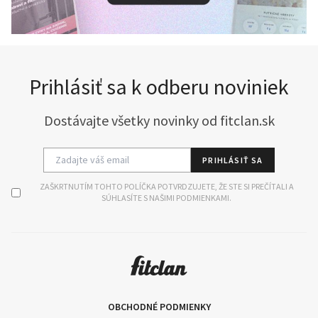
Prihlásiť sa k odberu noviniek
Dostávajte všetky novinky od fitclan.sk
PRIHLÁSIŤ SA
ZAŠKRTNUTÍM TOHTO POLÍČKA POTVRDZUJETE, ŽE STE SI PREČÍTALI A
SÚHLASÍTE S NAŠIMI PODMIENKAMI.
OBCHODNÉ PODMIENKY