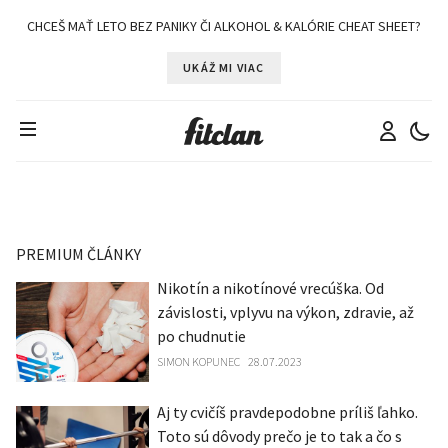
CHCEŠ MAŤ LETO BEZ PANIKY ČI ALKOHOL & KALÓRIE CHEAT SHEET?
UKÁŽ MI VIAC
PREMIUM ČLÁNKY
Nikotín a nikotínové vrecúška. Od
závislosti, vplyvu na výkon, zdravie, až
po chudnutie
SIMON KOPUNEC
28.07.2023
Aj ty cvičíš pravdepodobne príliš ľahko.
Toto sú dôvody prečo je to tak a čo s