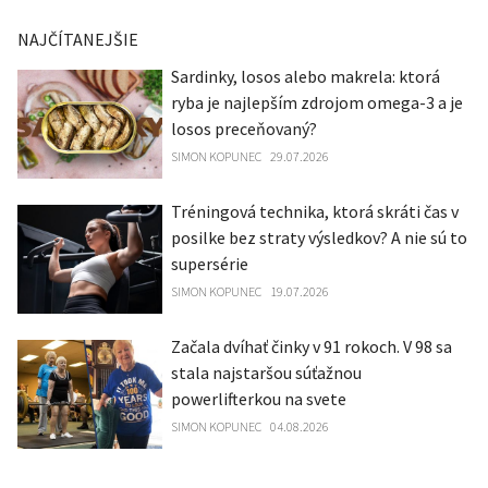
NAJČÍTANEJŠIE
Sardinky, losos alebo makrela: ktorá
ryba je najlepším zdrojom omega-3 a je
losos preceňovaný?
SIMON KOPUNEC
29.07.2026
Tréningová technika, ktorá skráti čas v
posilke bez straty výsledkov? A nie sú to
supersérie
SIMON KOPUNEC
19.07.2026
Začala dvíhať činky v 91 rokoch. V 98 sa
stala najstaršou súťažnou
powerlifterkou na svete
SIMON KOPUNEC
04.08.2026