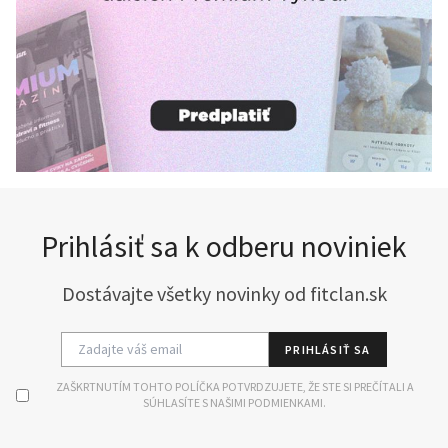
Prihlásiť sa k odberu noviniek
Dostávajte všetky novinky od fitclan.sk
PRIHLÁSIŤ SA
ZAŠKRTNUTÍM TOHTO POLÍČKA POTVRDZUJETE, ŽE STE SI PREČÍTALI A
SÚHLASÍTE S NAŠIMI PODMIENKAMI.