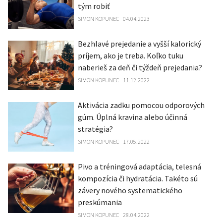
tým robiť
SIMON KOPUNEC
04.04.2023
Bezhlavé prejedanie a vyšší kalorický
príjem, ako je treba. Koľko tuku
naberieš za deň či týždeň prejedania?
SIMON KOPUNEC
11.12.2022
Aktivácia zadku pomocou odporových
gúm. Úplná kravina alebo účinná
stratégia?
SIMON KOPUNEC
17.05.2022
Pivo a tréningová adaptácia, telesná
kompozícia či hydratácia. Takéto sú
závery nového systematického
preskúmania
SIMON KOPUNEC
28.04.2022