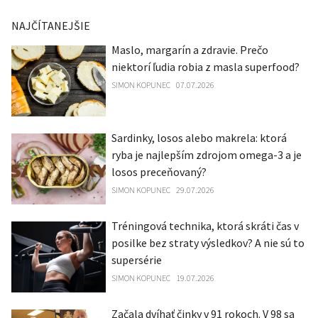
NAJČÍTANEJŠIE
Maslo, margarín a zdravie. Prečo
niektorí ľudia robia z masla superfood?
SIMON KOPUNEC
07.07.2026
Sardinky, losos alebo makrela: ktorá
ryba je najlepším zdrojom omega-3 a je
losos preceňovaný?
SIMON KOPUNEC
29.07.2026
Tréningová technika, ktorá skráti čas v
posilke bez straty výsledkov? A nie sú to
supersérie
SIMON KOPUNEC
19.07.2026
Začala dvíhať činky v 91 rokoch. V 98 sa