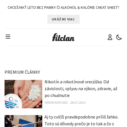
CHCEŠ MAŤ LETO BEZ PANIKY ČI ALKOHOL & KALÓRIE CHEAT SHEET?
UKÁŽ MI VIAC
PREMIUM ČLÁNKY
Nikotín a nikotínové vrecúška. Od
závislosti, vplyvu na výkon, zdravie, až
po chudnutie
SIMON KOPUNEC
28.07.2023
Aj ty cvičíš pravdepodobne príliš ľahko.
Toto sú dôvody prečo je to tak a čo s