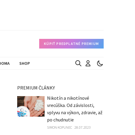
KÚPIŤ PREDPLATNÉ PREMIUM
DOMA
SHOP
PREMIUM ČLÁNKY
Nikotín a nikotínové
vrecúška. Od závislosti,
vplyvu na výkon, zdravie, až
po chudnutie
SIMON KOPUNEC
28.07.2023