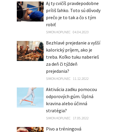
Aj ty cvičíš pravdepodobne
príliš ľahko. Toto sú dôvody
prečo je to tak a čo s tým
robiť
SIMON KOPUNEC
04.04.2023
Bezhlavé prejedanie a vyšší
kalorický príjem, ako je
treba. Koľko tuku naberieš
za deň či týždeň
prejedania?
SIMON KOPUNEC
11.12.2022
Aktivácia zadku pomocou
odporových gúm. Úplná
kravina alebo účinná
stratégia?
SIMON KOPUNEC
17.05.2022
Pivo a tréningová