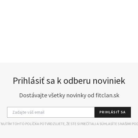
Prihlásiť sa k odberu noviniek
Dostávajte všetky novinky od fitclan.sk
PRIHLÁSIŤ SA
NUTÍM TOHTO POLÍČKA POTVRDZUJETE, ŽE STE SI PREČÍTALI A SÚHLASÍTE S NAŠIMI PO