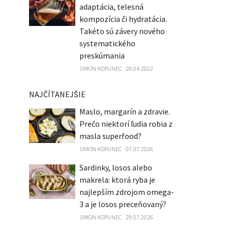
adaptácia, telesná
kompozícia či hydratácia.
Takéto sú závery nového
systematického
preskúmania
SIMON KOPUNEC
28.04.2022
NAJČÍTANEJŠIE
Maslo, margarín a zdravie.
Prečo niektorí ľudia robia z
masla superfood?
SIMON KOPUNEC
07.07.2026
Sardinky, losos alebo
makrela: ktorá ryba je
najlepším zdrojom omega-
3 a je losos preceňovaný?
SIMON KOPUNEC
29.07.2026