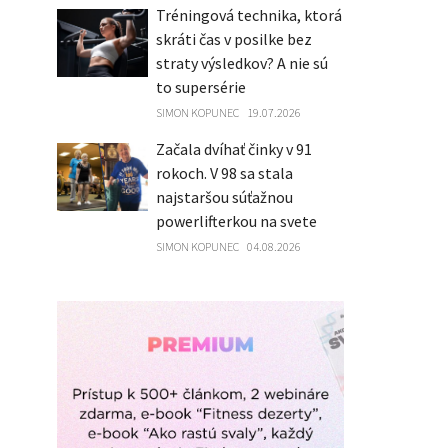
Tréningová technika, ktorá
skráti čas v posilke bez
straty výsledkov? A nie sú
to supersérie
SIMON KOPUNEC
19.07.2026
Začala dvíhať činky v 91
rokoch. V 98 sa stala
najstaršou súťažnou
powerlifterkou na svete
SIMON KOPUNEC
04.08.2026